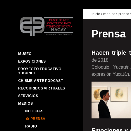
inicio
› medios ›
prensa
Prensa
Hacen triple 
MUSEO
de 2018
EXPOSICIONES
Coloquio Yucatán
PROYECTO EDUCATIVO
YUCUNET
expresión Yucatán.
CHISME-ARTE PODCAST
RECORRIDOS VIRTUALES
SERVICIOS
MEDIOS
NOTICIAS
PRENSA
RADIO
Emociones y s