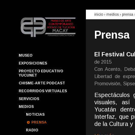
inicio
› medios ›
prensa
Prensa
El Festival Cu
MUSEO
de 2015
EXPOSICIONES
Con Acento, Debat
PROYECTO EDUCATIVO
YUCUNET
Libertad de expre
CHISME-ARTE PODCAST
Promovisión, Sipse
RECORRIDOS VIRTUALES
Espectáculos g
SERVICIOS
visuales, así
MEDIOS
Yucatán dent
NOTICIAS
Interfaz, que 
PRENSA
de la Cultura y
RADIO