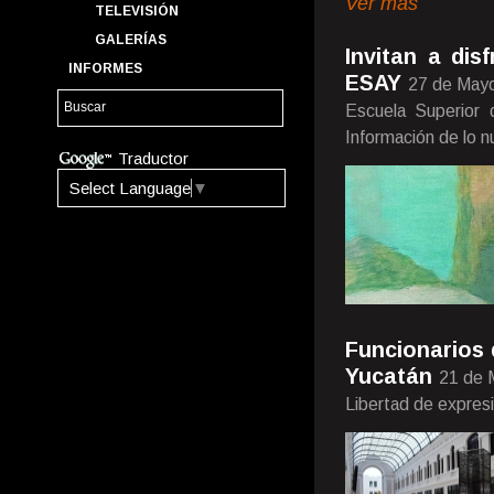
Ver más
TELEVISIÓN
GALERÍAS
Invitan a dis
INFORMES
ESAY
27 de May
Escuela Superior 
Información de lo 
Traductor
Select Language
▼
Funcionarios d
Yucatán
21 de 
Libertad de expres