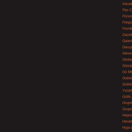
Vacat
Flor C
Focus
Frequ
Front
Gacet
Galerí
Garu
Gener
Globe
Gloca
Go Mé
Gobie
Gobie
Yucat
Grillo
Grupo
Grupo
Hejev
Heral
Hoja 