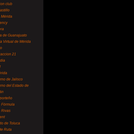
ion club
astillo
 Mérida
ency
era
a de Guanajuato
a Virtual de Mérida
yo
accion 21
dia
l
rida
rno de Jalisco
rno del Estado de
án
 porteño
 Fórmula
 Rivas
ent
do de Toluca
de Ruta