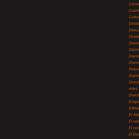
Corre
Cuart
Cultu
Debat
Desc
Desde
Diari
Diari
Diario
Diario
Potos
Diari
Direc
Artes
Divert
Eclip
EitMe
El Alt
El ca
El cu
El De