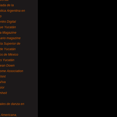
ada de la
lica Argentina en
o
ntro Digital
ue Yucatán
a Magazine
ario magazine
la Superior de
 de Yucatán
os de México
us Yucatán
pean Down
ome Association
hint
Viva
sior
nheit
vales de danza en
a Americana,