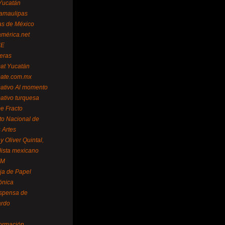
Yucatán
amaulipas
as de México
américa.net
NE
teras
mat Yucatán
mate.com.mx
mativo Al momento
mativo turquesa
me Fracto
uto Nacional de
 Artes
 Oliver Quintal,
dista mexicano
FM
ja de Papel
ónica
spensa de
ardo
formación