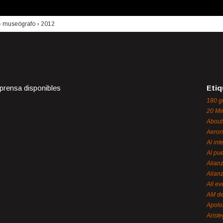
›
museógrafo
›
2012
 prensa disponibles
Etiq
180 g
20 Mi
About
Aeron
Al int
Al pue
Alian
Alian
All ev
AM de
Apol
Ariste