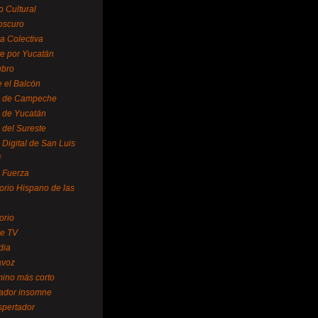
o Cultural
oscuro
ra Colectiva
e por Yucatán
ubro
 el Balcón
o de Campeche
o de Yucatán
 del Sureste
 Digital de San Luis
í
o Fuerza
torio Hispano de las
orio
se TV
dia
avoz
mino más corto
rador insomne
spertador