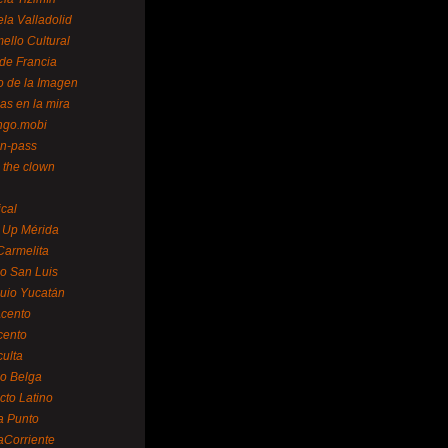
la Valladolid
ello Cultural
de Francia
o de la Imagen
as en la mira
ngo.mobi
n-pass
 the clown
ical
 Up Mérida
Carmelita
o San Luis
uio Yucatán
cento
cento
ulta
o Belga
cto Latino
a Punto
aCorriente