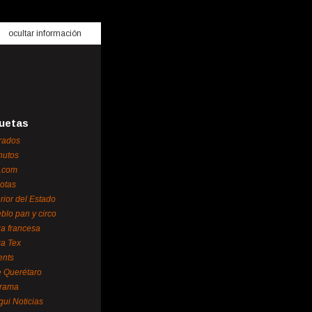
ocultar información
uetas
rados
nutos
.com
otas
erior del Estado
blo pan y circo
za francesa
za Tex
ents
 Querétaro
orama
gui Noticias