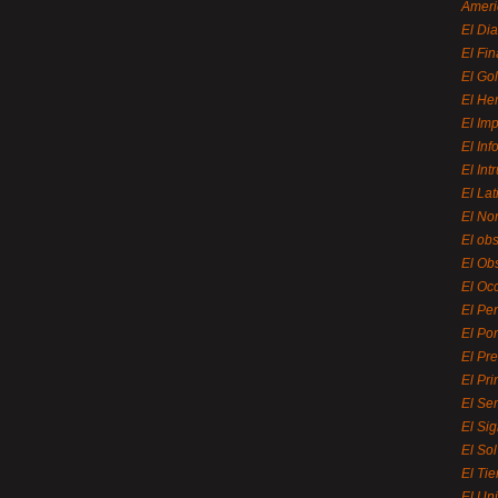
Ameri
El Di
El Fi
El Gol
El He
El Imp
El In
El Int
El La
El Nor
El ob
El Ob
El Oc
El Pe
El Por
El Pr
El Pri
El Se
El Sig
El So
El Ti
El Uni