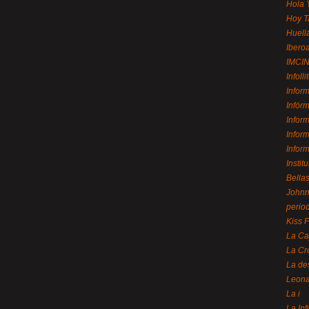
Hola 
Hoy T
Huell
Ibero
IMCI
Infolli
Infor
Infór
Infor
Infor
Infor
Instit
Bellas
Johnny
perio
Kiss 
La Ca
La Cr
La de
Leon
La i
La In