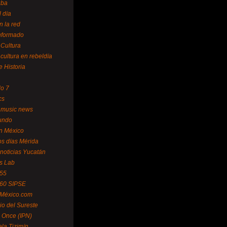
uba
l día
n la red
Informado
 Cultura
 cultura en rebeldía
e Historia
lo 7
cs
 music news
undo
ín México
s días Mérida
noticias Yucatán
s Lab
 55
 60 SIPSE
 México.com
o del Sureste
 Once (IPN)
la Tizimín