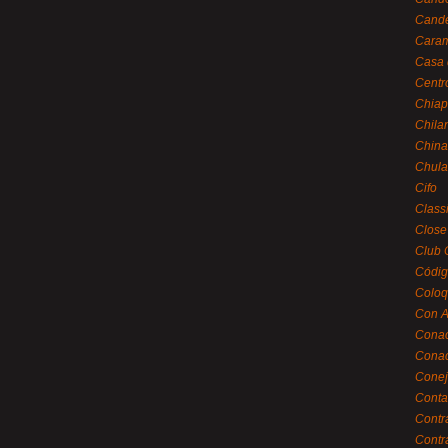
Cande
Caram
Casa 
Centr
Chiap
Chila
China
Chula
Cifo
Class
Close
Club 
Códig
Coloq
Con A
Cona
Conac
Conej
Conta
Contr
Contr