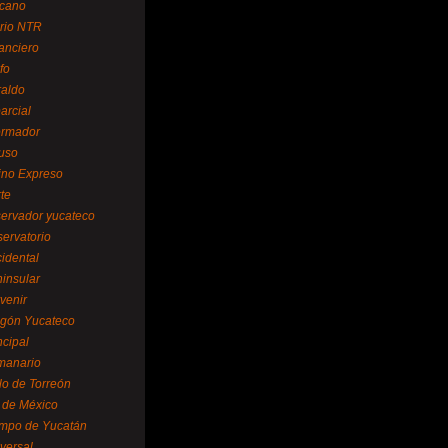
cano
ario NTR
nanciero
fo
raldo
arcial
formador
ruso
tino Expreso
te
servador yucateco
servatorio
cidental
ninsular
venir
egón Yucateco
ncipal
manario
lo de Torreón
l de México
empo de Yucatán
versal