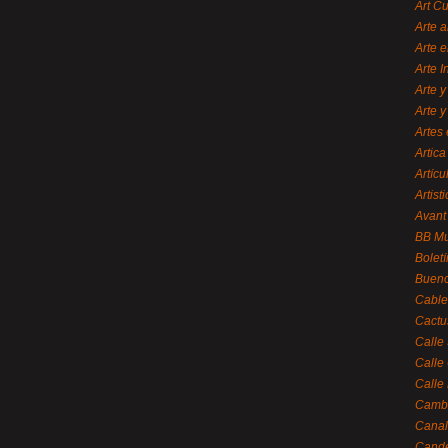
Art C
Arte a
Arte e
Arte 
Arte y
Arte y
Artes 
Artica
Artícu
Artisti
Avant
BB M
Bolet
Bueno
Cable
Cactu
Calle
Calle
Calle
Cambi
Canal
Cande