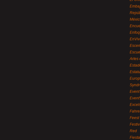
Embaj
Repúb
Méxic
Encue
Enfoq
EnViv
Escen
Escue
Artes
Estad
Estat
Euro
Syndr
Event 
Event
Excel
Fahre
Feest
Festi
Red
Fiest