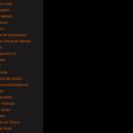
ion club
astillo
 Mérida
ency
era
a de Guanajuato
a Virtual de Mérida
yo
accion 21
dia
l
rida
rno de Jalisco
rno del Estado de
án
 porteño
 Fórmula
 Rivas
ent
do de Toluca
de Ruta