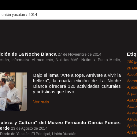
›
unión yucatán
›
2014
dición de La Noche Blanca
Etiq
27 de Noviembre de 2014
Yucatán, Informativo Al momento, Noticias MVS, Notimex, Punto Medio,
180 g
20 Mi
Bajo el lema "Arte a tope. Atrévete a vivir la
About
belleza", la cuarta edición de La Noche
Aeron
Blanca ofrecerá 120 actividades culturales
Al int
y artísticas que favo...
Al pue
Alian
Ver más
Alian
All ev
AM de
raleza y Cultura" del Museo Fernando García Ponce-
Apol
erde
23 de Agosto de 2014
Ariste
 Diario de Yucatán, El Principal, Unión Yucatán