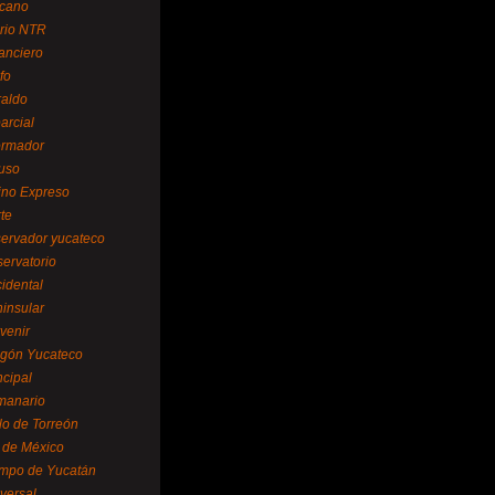
cano
ario NTR
nanciero
fo
raldo
arcial
formador
ruso
tino Expreso
te
servador yucateco
servatorio
cidental
ninsular
venir
egón Yucateco
ncipal
manario
lo de Torreón
l de México
empo de Yucatán
versal