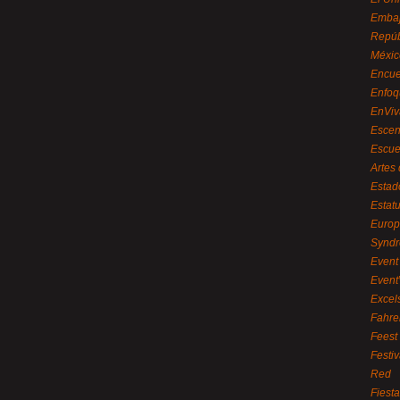
Embaj
Repúb
Méxic
Encue
Enfoq
EnViv
Escen
Escue
Artes
Estad
Estat
Euro
Syndr
Event 
Event
Excel
Fahre
Feest
Festi
Red
Fiest