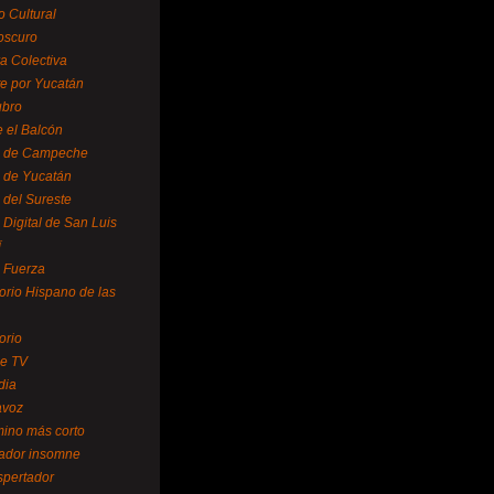
o Cultural
oscuro
ra Colectiva
e por Yucatán
ubro
 el Balcón
o de Campeche
o de Yucatán
 del Sureste
 Digital de San Luis
í
o Fuerza
torio Hispano de las
orio
se TV
dia
avoz
mino más corto
rador insomne
spertador