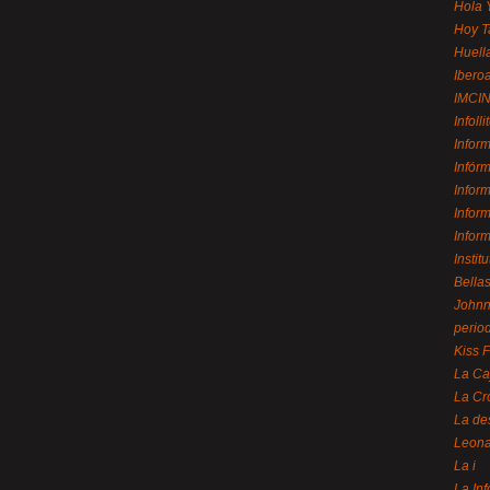
Hola 
Hoy T
Huell
Ibero
IMCI
Infolli
Infor
Infór
Infor
Infor
Infor
Instit
Bellas
Johnny
perio
Kiss 
La Ca
La Cr
La de
Leon
La i
La In