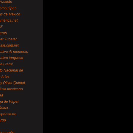
Yucatán
amaulipas
as de México
américa.net
NE
teras
mat Yucatán
mate.com.mx
mativo Al momento
mativo turquesa
me Fracto
uto Nacional de
 Artes
 Oliver Quintal,
dista mexicano
FM
ja de Papel
ónica
spensa de
ardo
formación