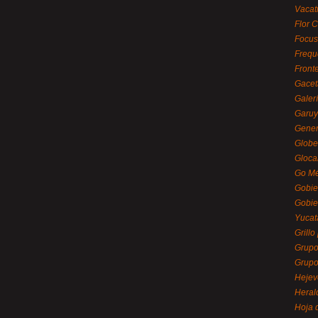
Vacat
Flor C
Focus
Frequ
Front
Gacet
Galerí
Garu
Gener
Globe
Gloca
Go Mé
Gobie
Gobie
Yucat
Grillo
Grupo
Grupo
Hejev
Heral
Hoja 