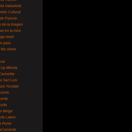
la Valladolid
ello Cultural
de Francia
o de la Imagen
as en la mira
ngo.mobi
n-pass
 the clown
ical
 Up Mérida
Carmelita
o San Luis
uio Yucatán
cento
cento
ulta
o Belga
cto Latino
a Punto
aCorriente