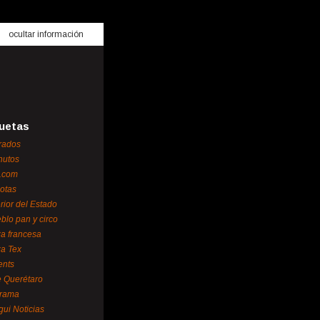
ocultar información
uetas
rados
nutos
.com
otas
erior del Estado
blo pan y circo
za francesa
za Tex
ents
 Querétaro
orama
gui Noticias