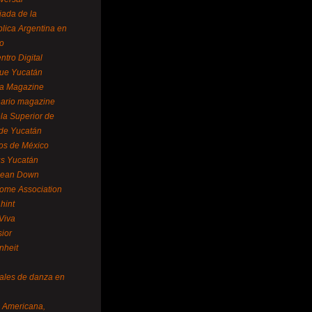
ada de la
lica Argentina en
o
ntro Digital
ue Yucatán
a Magazine
ario magazine
la Superior de
 de Yucatán
os de México
us Yucatán
pean Down
ome Association
hint
Viva
sior
nheit
vales de danza en
a Americana,