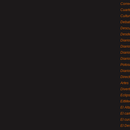
Corre
Cuart
Cultu
Debat
Desc
Desde
Diari
Diari
Diario
Diario
Potos
Diari
Direc
Artes
Divert
Eclip
EitMe
El Alt
El ca
El cu
El De