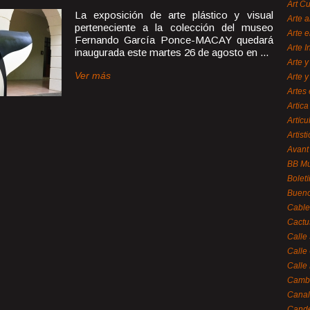
Art C
La exposición de arte plástico y visual
Arte a
perteneciente a la colección del museo
Arte e
Fernando García Ponce-MACAY quedará
Arte 
inaugurada este martes 26 de agosto en ...
Arte y
Ver más
Arte y
Artes 
Artica
Artícu
Artisti
Avant
BB M
Bolet
Bueno
Cable
Cactu
Calle
Calle
Calle
Cambi
Canal
Cande