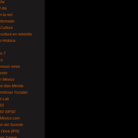
uba
l día
n la red
Informado
 Cultura
 cultura en rebeldía
e Historia
lo 7
cs
 music news
undo
ín México
s días Mérida
noticias Yucatán
s Lab
 55
 60 SIPSE
 México.com
o del Sureste
 Once (IPN)
la Tizimín