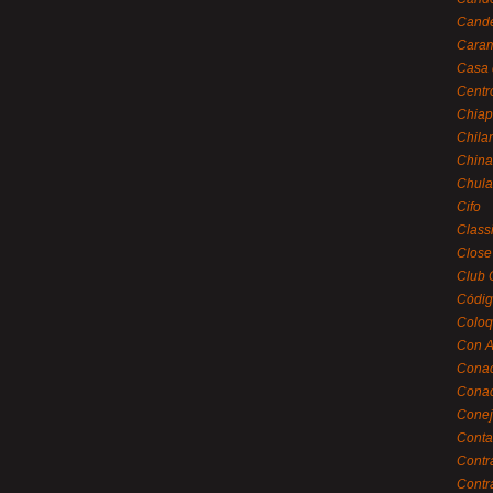
Cande
Caram
Casa 
Centr
Chiap
Chila
China
Chula
Cifo
Class
Close
Club 
Códig
Coloq
Con A
Cona
Conac
Conej
Conta
Contr
Contr