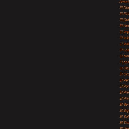
Ameri
El Di
El Fi
El Gol
El He
El Imp
El In
El Int
El La
El Nor
El ob
El Ob
El Oc
El Pe
El Por
El Pr
El Pri
El Se
El Sig
El So
El Ti
El Uni