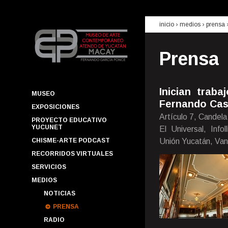
inicio
› medios ›
prensa
Prensa
Inician trab
MUSEO
Fernando Cas
EXPOSICIONES
Artículo 7, Candela
PROYECTO EDUCATIVO
YUCUNET
El Universal, Info
CHISME-ARTE PODCAST
Unión Yucatán, Van
RECORRIDOS VIRTUALES
SERVICIOS
MEDIOS
NOTICIAS
PRENSA
RADIO