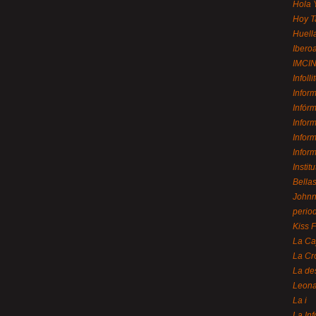
Hola 
Hoy T
Huell
Ibero
IMCI
Infolli
Infor
Infór
Infor
Infor
Infor
Instit
Bellas
Johnny
perio
Kiss 
La Ca
La Cr
La de
Leon
La i
La In