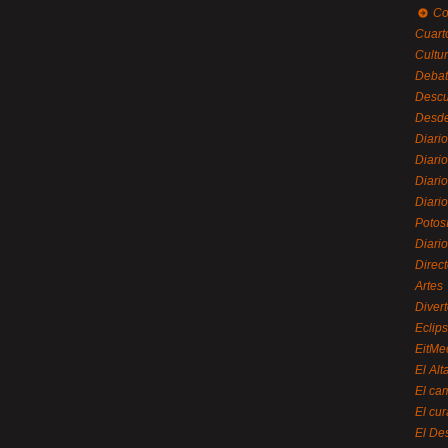
Co
Cuart
Cultu
Debat
Desc
Desde
Diari
Diari
Diario
Diario
Potos
Diari
Direc
Artes
Divert
Eclip
EitMe
El Alt
El ca
El cu
El De