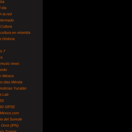
uba
l día
n la red
Informado
 Cultura
 cultura en rebeldía
e Historia
lo 7
cs
 music news
undo
ín México
s días Mérida
noticias Yucatán
s Lab
 55
 60 SIPSE
 México.com
o del Sureste
 Once (IPN)
la Tizimín