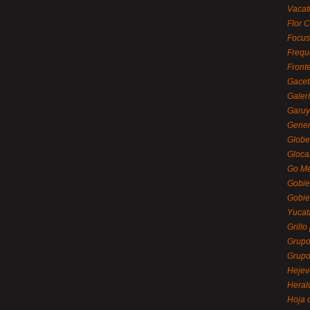
Vacat
Flor C
Focus
Frequ
Front
Gacet
Galerí
Garu
Gener
Globe
Gloca
Go Mé
Gobie
Gobie
Yucat
Grillo
Grupo
Grupo
Hejev
Heral
Hoja 