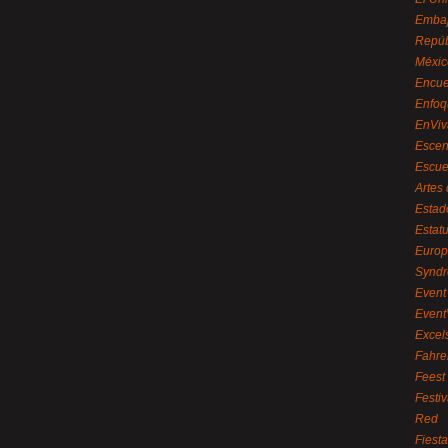
Embaj
Repúb
Méxic
Encue
Enfoq
EnViv
Escen
Escue
Artes
Estad
Estat
Euro
Syndr
Event 
Event
Excel
Fahre
Feest
Festi
Red
Fiest