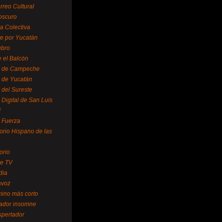
rreo Cultural
oscuro
ra Colectiva
e por Yucatán
ubro
 el Balcón
o de Campeche
o de Yucatán
 del Sureste
 Digital de San Luis
í
o Fuerza
torio Hispano de las
orio
se TV
dia
avoz
mino más corto
rador insomne
spertador