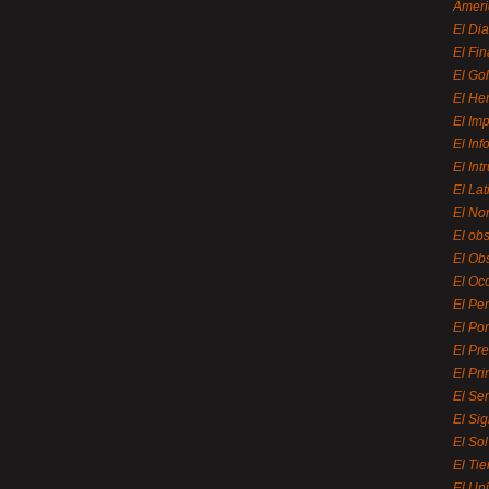
Ameri
El Di
El Fi
El Gol
El He
El Imp
El In
El Int
El La
El Nor
El ob
El Ob
El Oc
El Pe
El Por
El Pr
El Pri
El Se
El Sig
El So
El Ti
El Uni