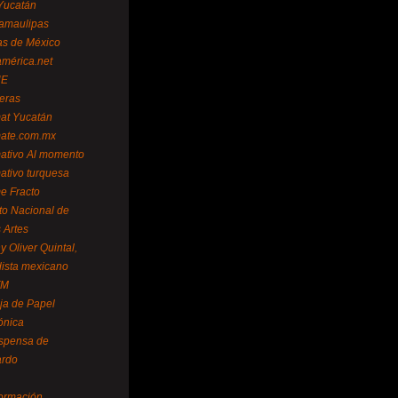
Yucatán
amaulipas
as de México
américa.net
NE
teras
mat Yucatán
mate.com.mx
mativo Al momento
mativo turquesa
me Fracto
uto Nacional de
 Artes
 Oliver Quintal,
dista mexicano
FM
ja de Papel
ónica
spensa de
ardo
formación