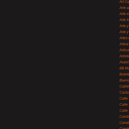
Art C
Arte a
Arte e
Arte 
Arte y
Arte y
Artes 
Artica
Artícu
Artisti
Avant
BB M
Bolet
Bueno
Cable
Cactu
Calle
Calle
Calle
Cambi
Canal
Cande