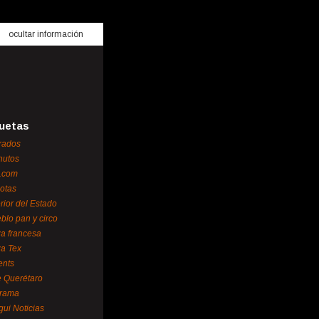
ocultar información
uetas
rados
nutos
.com
otas
erior del Estado
blo pan y circo
za francesa
za Tex
ents
 Querétaro
orama
gui Noticias