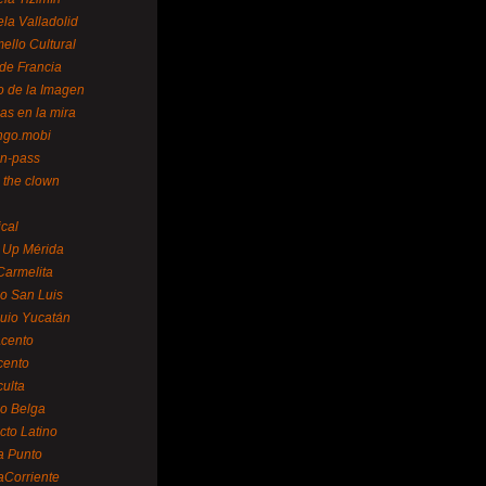
la Valladolid
ello Cultural
de Francia
o de la Imagen
as en la mira
ngo.mobi
n-pass
 the clown
ical
 Up Mérida
Carmelita
o San Luis
uio Yucatán
cento
cento
ulta
o Belga
cto Latino
a Punto
aCorriente