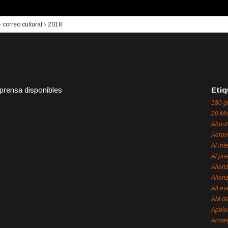
›
correo cultural
›
2018
 prensa disponibles
Etiq
180 g
20 Mi
About
Aeron
Al int
Al pue
Alian
Alian
All ev
AM de
Apol
Ariste