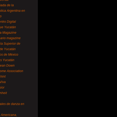
ada de la
lica Argentina en
o
ntro Digital
ue Yucatán
a Magazine
ario magazine
la Superior de
 de Yucatán
os de México
us Yucatán
pean Down
ome Association
hint
Viva
sior
nheit
vales de danza en
a Americana,