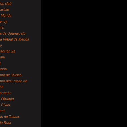
ion club
astillo
 Mérida
ency
era
a de Guanajuato
a Virtual de Mérida
yo
accion 21
dia
l
rida
rno de Jalisco
rno del Estado de
án
 porteño
 Fórmula
 Rivas
ent
do de Toluca
de Ruta