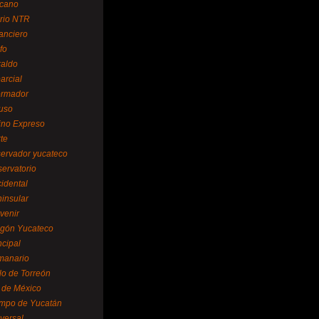
cano
ario NTR
nanciero
fo
raldo
arcial
formador
ruso
tino Expreso
te
servador yucateco
servatorio
cidental
ninsular
venir
egón Yucateco
ncipal
manario
lo de Torreón
l de México
empo de Yucatán
versal