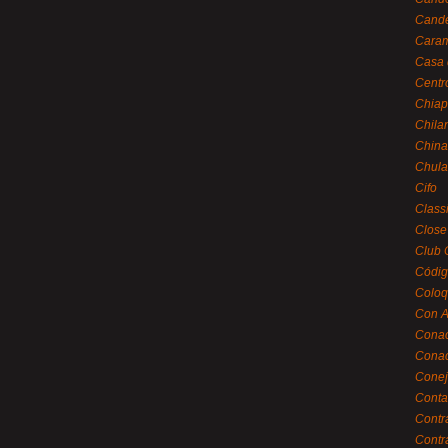
Cande
Caram
Casa 
Centr
Chiap
Chila
China
Chula
Cifo
Class
Close
Club 
Códig
Coloq
Con A
Cona
Conac
Conej
Conta
Contr
Contr