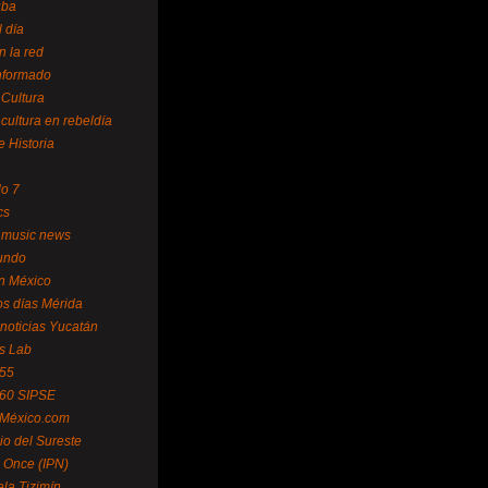
uba
l día
n la red
Informado
 Cultura
 cultura en rebeldía
e Historia
lo 7
cs
 music news
undo
ín México
s días Mérida
noticias Yucatán
s Lab
 55
 60 SIPSE
 México.com
o del Sureste
 Once (IPN)
la Tizimín