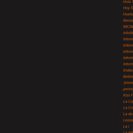
Hola 
Hoy T
Huell
Ibero
IMCI
Infolli
Infor
Infór
Infor
Infor
Infor
Instit
Bellas
Johnny
perio
Kiss 
La Ca
La Cr
La de
Leon
La i
La In