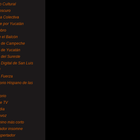
o Cultural
oscuro
ra Colectiva
e por Yucatán
ubro
 el Balcón
o de Campeche
o de Yucatán
 del Sureste
 Digital de San Luis
í
o Fuerza
torio Hispano de las
orio
se TV
dia
avoz
mino más corto
rador insomne
spertador