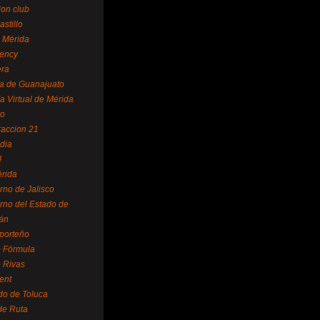
ion club
astillo
 Mérida
ency
era
a de Guanajuato
a Virtual de Mérida
yo
accion 21
dia
l
rida
rno de Jalisco
rno del Estado de
án
 porteño
 Fórmula
 Rivas
ent
do de Toluca
de Ruta