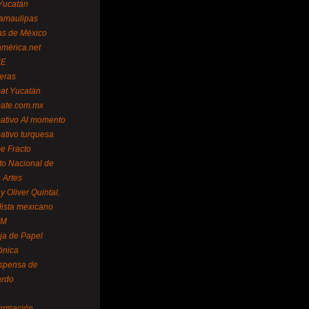
Yucatán
amaulipas
as de México
américa.net
NE
teras
mat Yucatán
mate.com.mx
mativo Al momento
mativo turquesa
me Fracto
uto Nacional de
 Artes
 Oliver Quintal,
dista mexicano
FM
ja de Papel
ónica
spensa de
ardo
formación