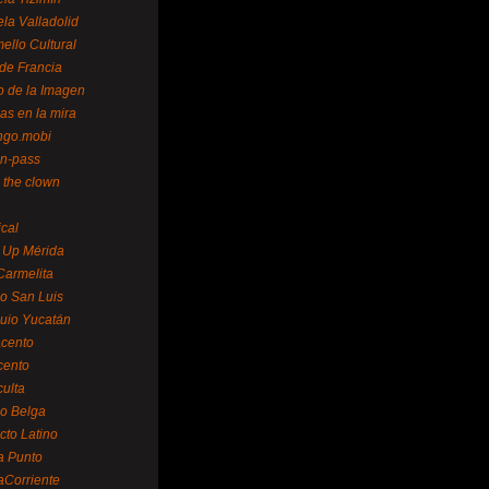
la Valladolid
ello Cultural
de Francia
o de la Imagen
as en la mira
ngo.mobi
n-pass
 the clown
ical
 Up Mérida
Carmelita
o San Luis
uio Yucatán
cento
cento
ulta
o Belga
cto Latino
a Punto
aCorriente