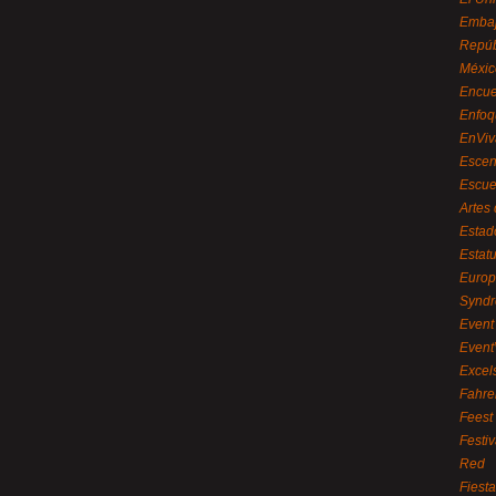
Embaj
Repúb
Méxic
Encue
Enfoq
EnViv
Escen
Escue
Artes
Estad
Estat
Euro
Syndr
Event 
Event
Excel
Fahre
Feest
Festi
Red
Fiest