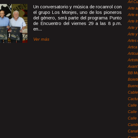
Art C
Un conversatorio y música de rocanrol con
Arte a
el grupo Los Monjes, uno de los pioneros
Arte e
del género, será parte del programa Punto
Arte 
de Encuentro del viernes 29 a las 8 p.m.
Arte y
en...
Arte y
Ver más
Artes 
Artica
Artícu
Artisti
Avant
BB M
Bolet
Bueno
Cable
Cactu
Calle
Calle
Calle
Cambi
Canal
Cande