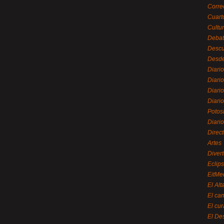
Corre
Cuart
Cultu
Debat
Desc
Desde
Diari
Diari
Diario
Diario
Potos
Diari
Direc
Artes
Divert
Eclip
EitMe
El Alt
El ca
El cu
El De