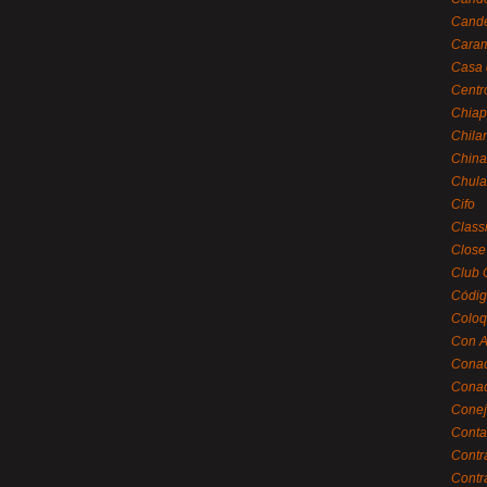
Cande
Caram
Casa 
Centr
Chiap
Chila
China
Chula
Cifo
Class
Close
Club 
Códig
Coloq
Con A
Cona
Conac
Conej
Conta
Contr
Contr