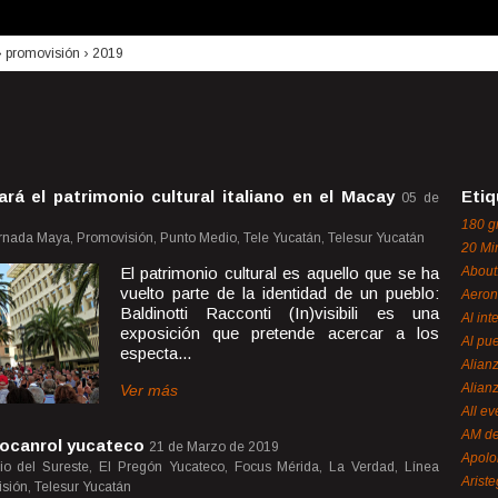
›
promovisión
›
2019
ará el patrimonio cultural italiano en el Macay
Etiq
05 de
180 g
ornada Maya, Promovisión, Punto Medio, Tele Yucatán, Telesur Yucatán
20 Mi
El patrimonio cultural es aquello que se ha
About
vuelto parte de la identidad de un pueblo:
Aeron
Baldinotti Racconti (In)visibili es una
Al int
exposición que pretende acercar a los
Al pue
especta...
Alian
Alian
Ver más
All ev
AM de
rocanrol yucateco
21 de Marzo de 2019
Apol
rio del Sureste, El Pregón Yucateco, Focus Mérida, La Verdad, Línea
Ariste
sión, Telesur Yucatán