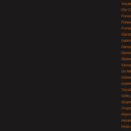
Vacat
Flor C
Focus
Frequ
Front
Gacet
Galerí
Garu
Gener
Globe
Gloca
Go Mé
Gobie
Gobie
Yucat
Grillo
Grupo
Grupo
Hejev
Heral
Hoja 