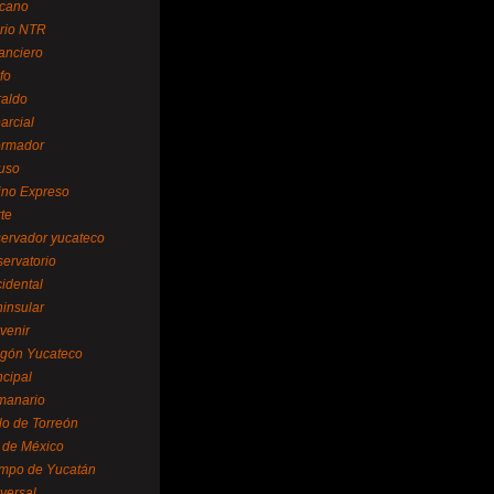
cano
ario NTR
nanciero
fo
raldo
arcial
formador
ruso
tino Expreso
te
servador yucateco
servatorio
cidental
ninsular
venir
egón Yucateco
ncipal
manario
lo de Torreón
l de México
empo de Yucatán
versal