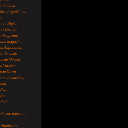
ada de la
lica Argentina en
o
ntro Digital
ue Yucatán
a Magazine
ario magazine
la Superior de
 de Yucatán
os de México
us Yucatán
pean Down
ome Association
hint
Viva
sior
nheit
vales de danza en
a Americana,