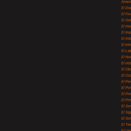
Ameri
El Di
El Fi
El Gol
El He
El Imp
El In
El Int
El La
El Nor
El ob
El Ob
El Oc
El Pe
El Por
El Pr
El Pri
El Se
El Sig
El So
El Ti
El Uni