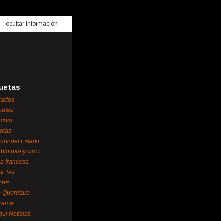
ocultar información
uetas
rados
nutos
.com
otas
erior del Estado
blo pan y circo
za francesa
za Tex
ents
 Querétaro
orama
gui Noticias