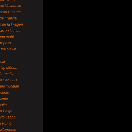
la Valladolid
ello Cultural
de Francia
o de la Imagen
as en la mira
ngo.mobi
n-pass
 the clown
ical
 Up Mérida
Carmelita
o San Luis
uio Yucatán
cento
cento
ulta
o Belga
cto Latino
a Punto
aCorriente