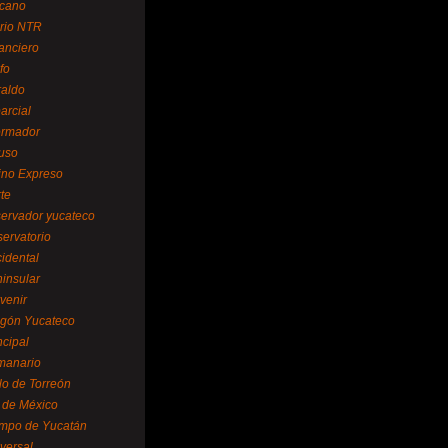
cano
ario NTR
nanciero
fo
raldo
arcial
formador
ruso
tino Expreso
te
servador yucateco
servatorio
cidental
ninsular
venir
egón Yucateco
ncipal
manario
lo de Torreón
l de México
empo de Yucatán
versal