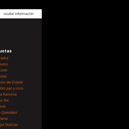
ocultar información
uetas
rados
nutos
.com
otas
erior del Estado
blo pan y circo
za francesa
za Tex
ents
 Querétaro
orama
gui Noticias