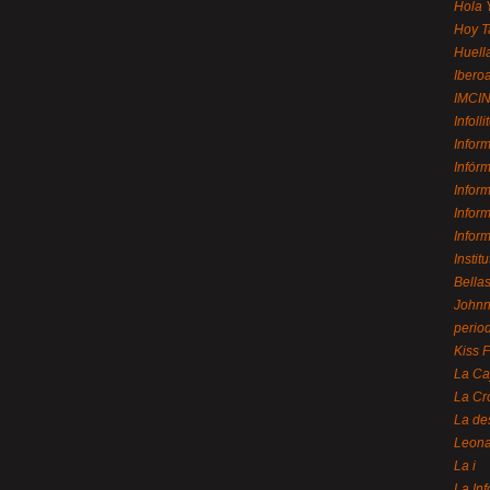
Hola 
Hoy T
Huell
Ibero
IMCI
Infolli
Infor
Infór
Infor
Infor
Infor
Instit
Bellas
Johnny
perio
Kiss 
La Ca
La Cr
La de
Leon
La i
La In