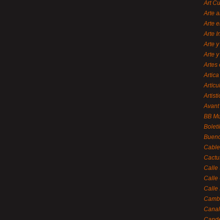
Art C
Arte a
Arte e
Arte 
Arte y
Arte y
Artes 
Artica
Artícu
Artisti
Avant
BB M
Bolet
Bueno
Cable
Cactu
Calle
Calle
Calle
Cambi
Canal
Cande