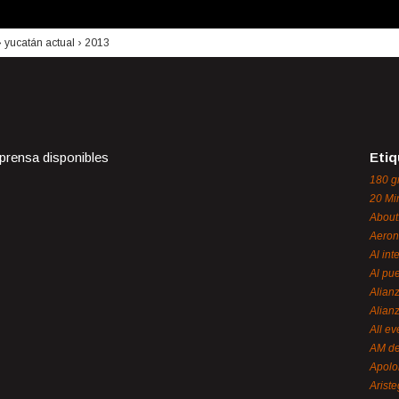
›
yucatán actual
›
2013
 prensa disponibles
Etiq
180 g
20 Mi
About
Aeron
Al int
Al pue
Alian
Alian
All ev
AM de
Apol
Ariste