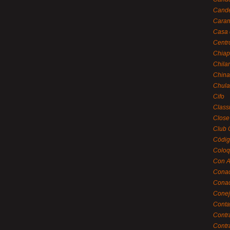
Cande
Caram
Casa 
Centr
Chiap
Chila
China
Chula
Cifo
Class
Close
Club 
Códig
Coloq
Con A
Cona
Conac
Conej
Conta
Contr
Contr