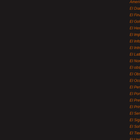
Ameri
El Di
El Fi
El Gol
El He
El Imp
El In
El Int
El La
El Nor
El ob
El Ob
El Oc
El Pe
El Por
El Pr
El Pri
El Se
El Sig
El So
El Ti
El Uni