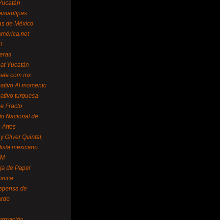
Yucatán
amaulipas
as de México
américa.net
NE
teras
mat Yucatán
mate.com.mx
mativo Al momento
mativo turquesa
me Fracto
uto Nacional de
 Artes
 Oliver Quintal,
dista mexicano
FM
ja de Papel
ónica
spensa de
ardo
formación