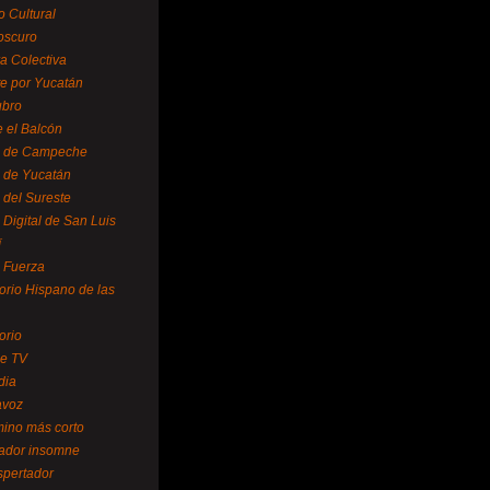
o Cultural
oscuro
ra Colectiva
e por Yucatán
ubro
 el Balcón
o de Campeche
o de Yucatán
 del Sureste
 Digital de San Luis
í
o Fuerza
torio Hispano de las
orio
se TV
dia
avoz
mino más corto
rador insomne
spertador