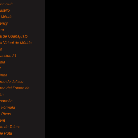
ion club
astillo
 Mérida
ency
era
a de Guanajuato
a Virtual de Mérida
yo
accion 21
dia
l
rida
rno de Jalisco
rno del Estado de
án
 porteño
 Fórmula
 Rivas
ent
do de Toluca
de Ruta