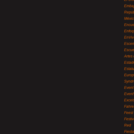
Embaj
Repúb
Méxic
Encue
Enfoq
EnViv
Escen
Escue
Artes
Estad
Estat
Euro
Syndr
Event 
Event
Excel
Fahre
Feest
Festi
Red
Fiest