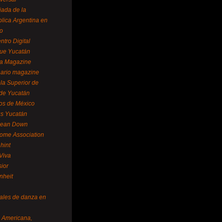
ada de la
lica Argentina en
o
ntro Digital
ue Yucatán
a Magazine
ario magazine
la Superior de
 de Yucatán
os de México
us Yucatán
pean Down
ome Association
hint
Viva
sior
nheit
vales de danza en
a Americana,