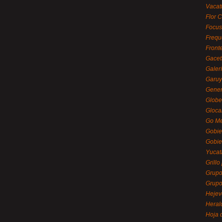
Vacat
Flor C
Focus
Frequ
Front
Gacet
Galerí
Garu
Gener
Globe
Gloca
Go Mé
Gobie
Gobie
Yucat
Grillo
Grupo
Grupo
Hejev
Heral
Hoja 