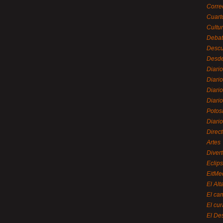
Corre
Cuart
Cultu
Debat
Desc
Desde
Diari
Diari
Diario
Diario
Potos
Diari
Direc
Artes
Divert
Eclip
EitMe
El Alt
El ca
El cu
El De