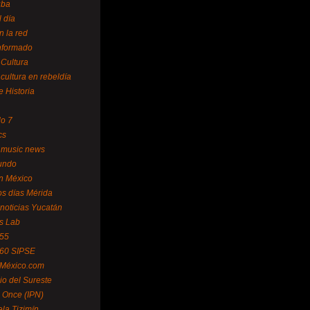
uba
l día
n la red
Informado
 Cultura
 cultura en rebeldía
e Historia
lo 7
cs
 music news
undo
ín México
s días Mérida
noticias Yucatán
s Lab
 55
 60 SIPSE
 México.com
o del Sureste
 Once (IPN)
la Tizimín