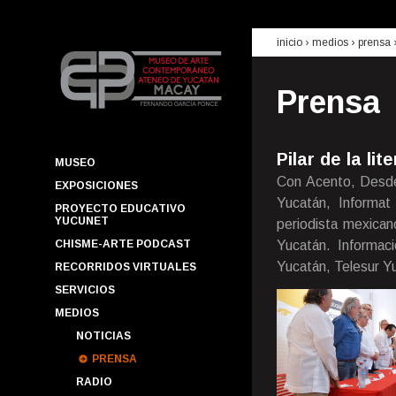
inicio
› medios ›
prensa
Prensa
Pilar de la lit
MUSEO
Con Acento, Desde
EXPOSICIONES
Yucatán, Informat 
PROYECTO EDUCATIVO
YUCUNET
periodista mexica
CHISME-ARTE PODCAST
Yucatán. Informac
Yucatán, Telesur Y
RECORRIDOS VIRTUALES
SERVICIOS
MEDIOS
NOTICIAS
PRENSA
RADIO