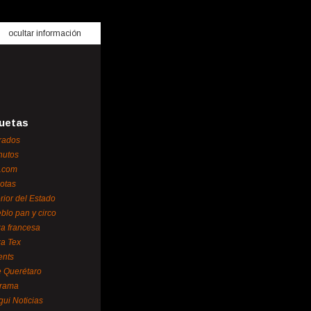
ocultar información
uetas
rados
nutos
.com
otas
erior del Estado
blo pan y circo
za francesa
za Tex
ents
 Querétaro
orama
gui Noticias