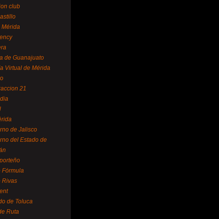
ion club
astillo
 Mérida
ency
era
a de Guanajuato
a Virtual de Mérida
yo
accion 21
dia
l
rida
rno de Jalisco
rno del Estado de
án
 porteño
 Fórmula
 Rivas
ent
do de Toluca
de Ruta