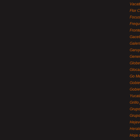
Vacat
Flor C
Focus
Frequ
Front
Gacet
Galerí
Garu
Gener
Globe
Gloca
Go Mé
Gobie
Gobie
Yucat
Grillo
Grupo
Grupo
Hejev
Heral
Hoja 