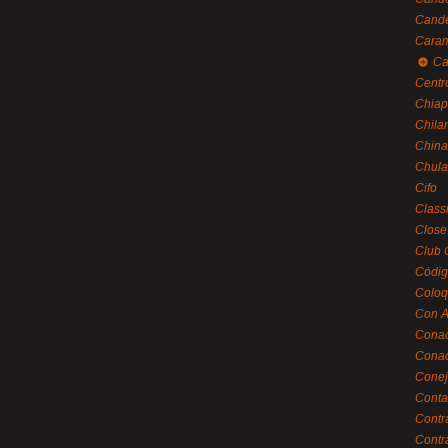
Cande
Caram
Ca
Centr
Chiap
Chila
China
Chula
Cifo
Class
Close
Club 
Códig
Coloq
Con A
Cona
Conac
Conej
Conta
Contr
Contr