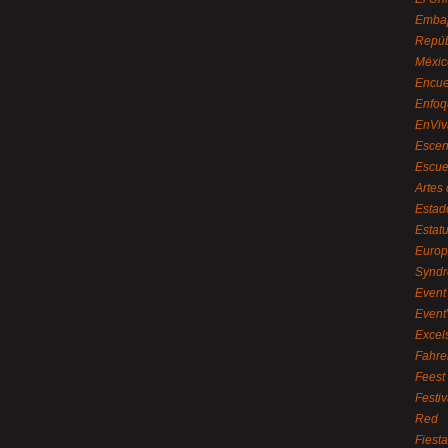
Embaj
Repúb
Méxic
Encue
Enfoq
EnViv
Escen
Escue
Artes
Estad
Estat
Euro
Syndr
Event 
Event
Excel
Fahre
Feest
Festi
Red
Fiest