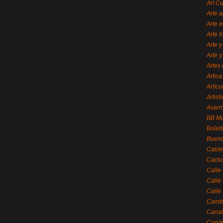
Art C
Arte a
Arte e
Arte 
Arte y
Arte y
Artes 
Artica
Artícu
Artisti
Avant
BB M
Bolet
Bueno
Cable
Cactu
Calle
Calle
Calle
Cambi
Canal
Cande