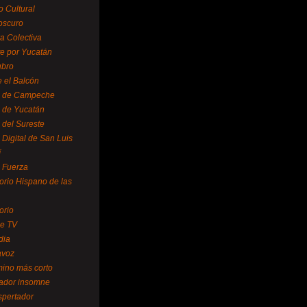
o Cultural
oscuro
ra Colectiva
e por Yucatán
ubro
 el Balcón
o de Campeche
o de Yucatán
 del Sureste
 Digital de San Luis
í
o Fuerza
torio Hispano de las
orio
se TV
dia
avoz
mino más corto
rador insomne
spertador