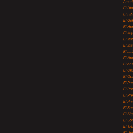
Ameri
El Di
El Fi
El Gol
El He
El Imp
El In
El Int
El La
El Nor
El ob
El Ob
El Oc
El Pe
El Por
El Pr
El Pri
El Se
El Sig
El So
El Ti
El Uni