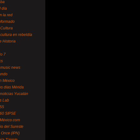
uba
l día
n la red
Informado
 Cultura
 cultura en rebeldía
e Historia
lo 7
cs
 music news
undo
ín México
s días Mérida
noticias Yucatán
s Lab
 55
 60 SIPSE
 México.com
o del Sureste
 Once (IPN)
la Tizimín