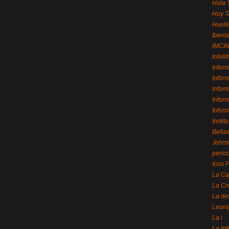
Hola 
Hoy T
Huell
Ibero
IMCI
Infolli
Infor
Infór
Infor
Infor
Infor
Instit
Bellas
Johnny
perio
Kiss 
La Ca
La Cr
La de
Leon
La i
La In