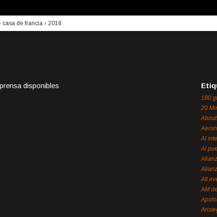
›
casa de francia
›
2018
 prensa disponibles
Etiq
180 g
20 Mi
About
Aeron
Al int
Al pue
Alian
Alian
All ev
AM de
Apol
Ariste