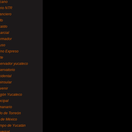
cano
ario NTR
nanciero
fo
raldo
arcial
formador
ruso
tino Expreso
te
servador yucateco
servatorio
cidental
ninsular
venir
egón Yucateco
ncipal
manario
lo de Torreón
l de México
empo de Yucatán
versal