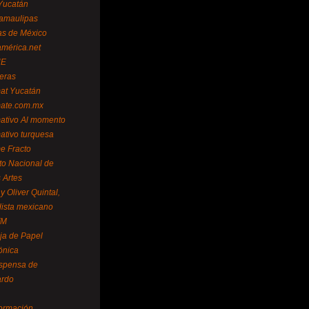
Yucatán
amaulipas
as de México
américa.net
NE
teras
mat Yucatán
mate.com.mx
mativo Al momento
mativo turquesa
me Fracto
uto Nacional de
 Artes
 Oliver Quintal,
dista mexicano
FM
ja de Papel
ónica
spensa de
ardo
formación