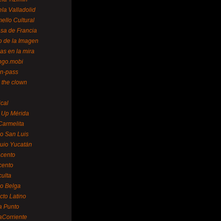
la Valladolid
ello Cultural
sa de Francia
o de la Imagen
as en la mira
ngo.mobi
n-pass
 the clown
ical
 Up Mérida
Carmelita
o San Luis
uio Yucatán
cento
cento
ulta
o Belga
cto Latino
a Punto
aCorriente