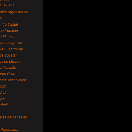
ada de la
lica Argentina en
o
ntro Digital
ue Yucatán
a Magazine
ario magazine
la Superior de
 de Yucatán
os de México
us Yucatán
pean Down
ome Association
hint
Viva
sior
nheit
vales de danza en
a Americana,