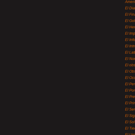
Ameri
El Di
El Fi
El Gol
El He
El Imp
El In
El Int
El La
El Nor
El ob
El Ob
El Oc
El Pe
El Por
El Pr
El Pri
El Se
El Sig
El So
El Ti
El Uni