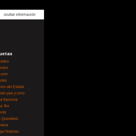
ocultar información
uetas
rados
nutos
.com
otas
erior del Estado
blo pan y circo
za francesa
za Tex
ents
 Querétaro
orama
gui Noticias