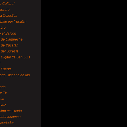
o Cultural
oscuro
ra Colectiva
bate por Yucatán
ubro
 el Balcón
o de Campeche
o de Yucatán
 del Sureste
 Digital de San Luis
í
o Fuerza
torio Hispano de las
orio
se TV
dia
avoz
mino más corto
rador insomne
spertador