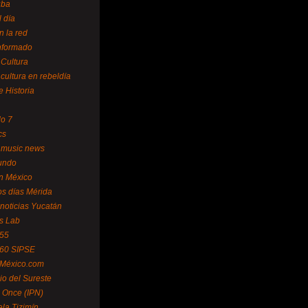
uba
l día
n la red
Informado
 Cultura
 cultura en rebeldía
e Historia
lo 7
cs
 music news
undo
ín México
s días Mérida
noticias Yucatán
s Lab
 55
 60 SIPSE
 México.com
o del Sureste
 Once (IPN)
la Tizimín