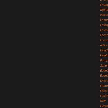
Embaj
Repúb
Méxic
Encue
Enfoq
EnViv
Escen
Escue
Artes
Estad
Estat
Euro
Syndr
Event 
Event
Excel
Fahre
Feest
Festi
Red
Fiest