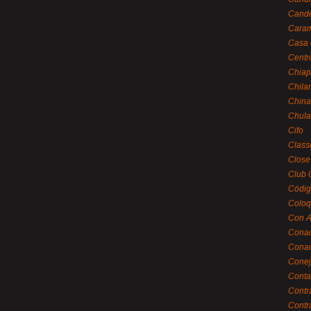
Cande
Caram
Casa 
Centr
Chiap
Chila
China
Chula
Cifo
Class
Close
Club 
Códig
Coloq
Con A
Cona
Conac
Conej
Conta
Contr
Contr