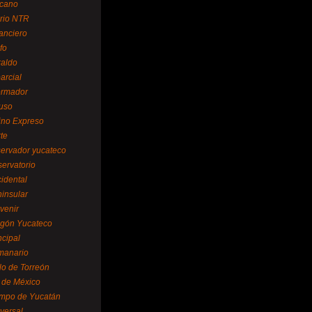
cano
ario NTR
nanciero
fo
raldo
arcial
formador
ruso
tino Expreso
te
servador yucateco
servatorio
cidental
ninsular
venir
egón Yucateco
ncipal
manario
lo de Torreón
l de México
empo de Yucatán
versal