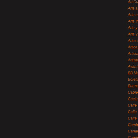
Art C
Arte a
Arte e
Arte 
Arte y
Arte y
Artes 
Artica
Artícu
Artisti
Avant
BB M
Bolet
Bueno
Cable
Cactu
Calle
Calle
Calle
Cambi
Canal
Cande