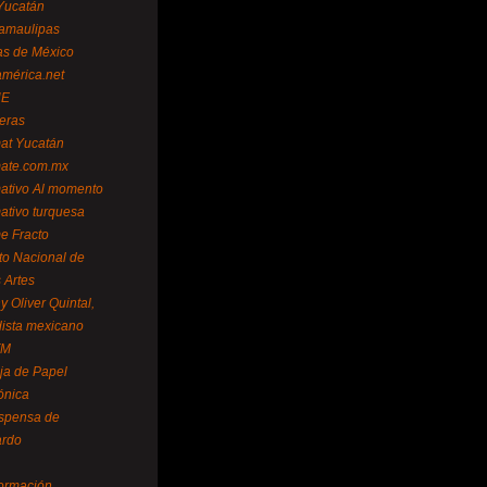
Yucatán
amaulipas
as de México
américa.net
NE
teras
mat Yucatán
mate.com.mx
mativo Al momento
mativo turquesa
me Fracto
uto Nacional de
 Artes
 Oliver Quintal,
dista mexicano
FM
ja de Papel
ónica
spensa de
ardo
formación