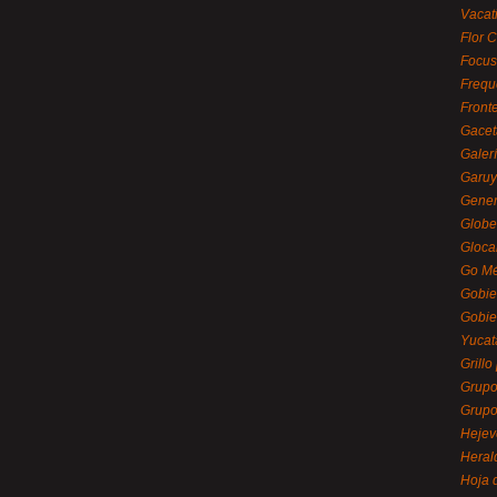
Vacat
Flor C
Focus
Frequ
Front
Gacet
Galerí
Garu
Gener
Globe
Gloca
Go Mé
Gobie
Gobie
Yucat
Grillo
Grupo
Grupo
Hejev
Heral
Hoja 