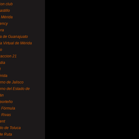
ion club
astillo
 Mérida
ency
era
a de Guanajuato
a Virtual de Mérida
yo
accion 21
dia
l
rida
rno de Jalisco
rno del Estado de
án
 porteño
 Fórmula
 Rivas
ent
do de Toluca
de Ruta