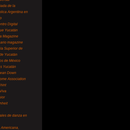
ada de la
lica Argentina en
o
ntro Digital
ue Yucatán
a Magazine
ario magazine
la Superior de
 de Yucatán
os de México
us Yucatán
pean Down
ome Association
hint
Viva
sior
nheit
vales de danza en
a Americana,