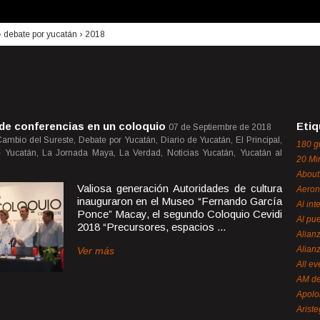
›
debate por yucatán
›
2018
de conferencias en un coloquio
Etiq
07 de Septiembre de 2018
ambio del Sureste, Debate por Yucatán, Diario de Yucatán, El Principal,
180 g
 Yucatán, La Jornada Maya, La Verdad, Noticias Yucatán, Yucatán al
20 Mi
About
Valiosa generación Autoridades de cultura
Aeron
inauguraron en el Museo “Fernando García
Al int
Ponce” Macay, el segundo Coloquio Cevidi
Al pue
2018 “Precursores, espacios ...
Alian
Alian
Ver más
All ev
AM de
Apol
Ariste