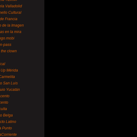
la Valladolid
ello Cultural
de Francia
o de la Imagen
as en la mira
ngo.mobi
n-pass
 the clown
ical
 Up Mérida
Carmelita
o San Luis
uio Yucatán
cento
cento
ulta
o Belga
cto Latino
a Punto
aCorriente