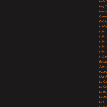
Hola 
Hoy T
Huell
Ibero
IMCI
Infolli
Infor
Infór
Infor
Infor
Infor
Instit
Bellas
Johnny
perio
Kiss 
La Ca
La Cr
La de
Leon
La i
La In