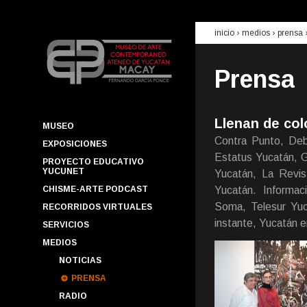
inicio
› medios ›
prensa
Prensa
Llenan de col
MUSEO
Contra Punto, Deb
EXPOSICIONES
Estatus Yucatán, G
PROYECTO EDUCATIVO
YUCUNET
Yucatán, La Revist
CHISME-ARTE PODCAST
Yucatán. Informac
Soma, Telesur Yuca
RECORRIDOS VIRTUALES
instante, Yucatán e
SERVICIOS
MEDIOS
NOTICIAS
PRENSA
RADIO