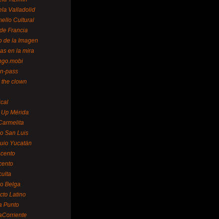
la Valladolid
ello Cultural
de Francia
o de la Imagen
as en la mira
ngo.mobi
n-pass
 the clown
ical
 Up Mérida
Carmelita
o San Luis
uio Yucatán
cento
cento
ulta
o Belga
cto Latino
a Punto
aCorriente