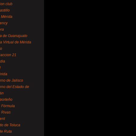
ion club
astillo
 Mérida
ency
era
a de Guanajuato
a Virtual de Mérida
yo
accion 21
dia
l
rida
rno de Jalisco
rno del Estado de
án
 porteño
 Fórmula
 Rivas
ent
do de Toluca
de Ruta