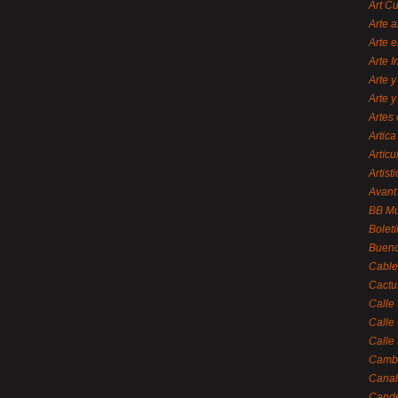
Art C
Arte a
Arte e
Arte 
Arte y
Arte y
Artes 
Artica
Artícu
Artisti
Avant
BB M
Bolet
Bueno
Cable
Cactu
Calle
Calle
Calle
Cambi
Canal
Cande