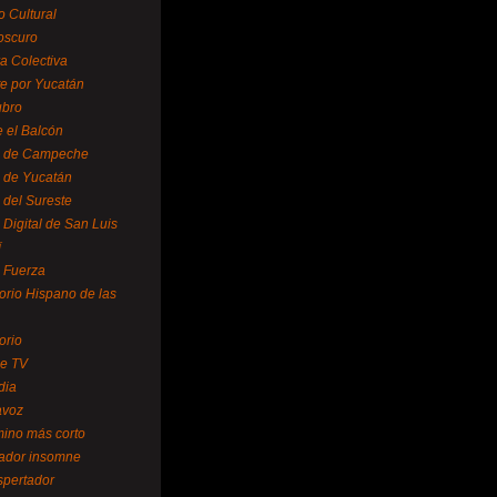
o Cultural
oscuro
ra Colectiva
e por Yucatán
ubro
 el Balcón
o de Campeche
o de Yucatán
 del Sureste
 Digital de San Luis
í
o Fuerza
torio Hispano de las
orio
se TV
dia
avoz
mino más corto
rador insomne
spertador