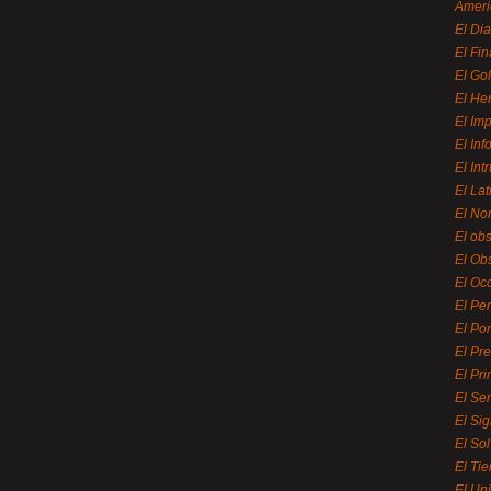
Ameri
El Di
El Fi
El Gol
El He
El Imp
El In
El Int
El La
El Nor
El ob
El Ob
El Oc
El Pe
El Por
El Pr
El Pri
El Se
El Sig
El So
El Ti
El Uni