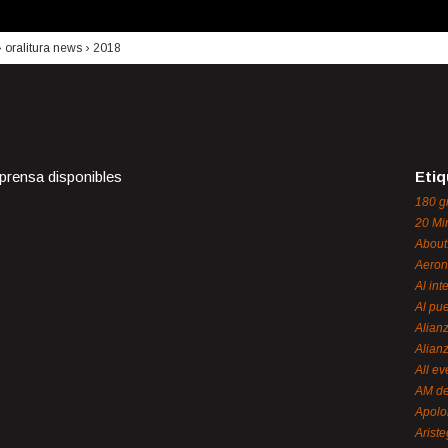
›
oralitura news
›
2018
 prensa disponibles
Etiq
180 g
20 Mi
About
Aeron
Al int
Al pue
Alian
Alian
All ev
AM de
Apol
Ariste