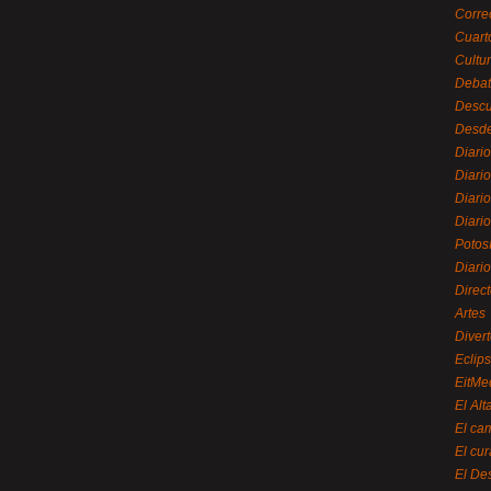
Corre
Cuart
Cultu
Debat
Desc
Desde
Diari
Diari
Diario
Diario
Potos
Diari
Direc
Artes
Divert
Eclip
EitMe
El Alt
El ca
El cu
El De