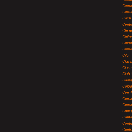
Cande
Caram
Casa 
Centr
Chiap
Chila
China
Chula
Cifo
Class
Close
Club 
Códig
Coloq
Con A
Cona
Conac
Conej
Conta
Contr
Contr