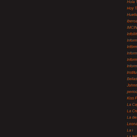
Hola 
Hoy T
Huell
Ibero
IMCI
Infolli
Infor
Infór
Infor
Infor
Infor
Instit
Bellas
Johnny
perio
Kiss 
La Ca
La Cr
La de
Leon
La i
La In