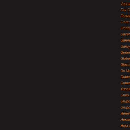
Vacat
Flor C
Focus
Frequ
Front
Gacet
Galerí
Garu
Gener
Globe
Gloca
Go Mé
Gobie
Gobie
Yucat
Grillo
Grupo
Grupo
Hejev
Heral
Hoja 