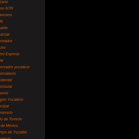
cano
ario NTR
nanciero
fo
raldo
arcial
formador
ruso
tino Expreso
te
servador yucateco
servatorio
cidental
ninsular
venir
egón Yucateco
ncipal
manario
lo de Torreón
l de México
empo de Yucatán
versal