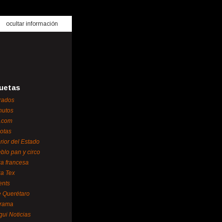
ocultar información
uetas
rados
nutos
.com
otas
erior del Estado
blo pan y circo
za francesa
za Tex
ents
 Querétaro
orama
gui Noticias