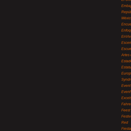
Embaj
Repúb
Méxic
Encue
Enfoq
EnViv
Escen
Escue
Artes
Estad
Estat
Euro
Syndr
Event 
Event
Excel
Fahre
Feest
Festi
Red
Fiest