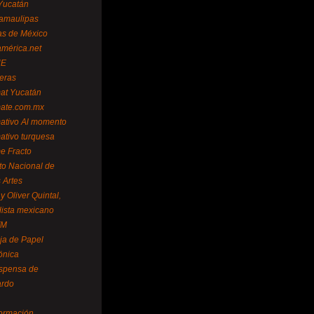
Yucatán
amaulipas
as de México
américa.net
NE
teras
mat Yucatán
mate.com.mx
mativo Al momento
mativo turquesa
me Fracto
uto Nacional de
 Artes
 Oliver Quintal,
dista mexicano
FM
ja de Papel
ónica
spensa de
ardo
formación