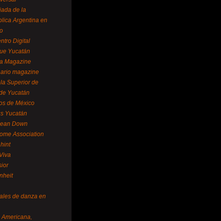
ada de la
lica Argentina en
o
ntro Digital
ue Yucatán
a Magazine
ario magazine
la Superior de
 de Yucatán
os de México
us Yucatán
pean Down
ome Association
hint
Viva
sior
nheit
vales de danza en
a Americana,