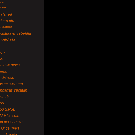
uba
l día
n la red
Informado
 Cultura
 cultura en rebeldía
e Historia
lo 7
cs
 music news
undo
ín México
s días Mérida
noticias Yucatán
s Lab
 55
 60 SIPSE
 México.com
o del Sureste
 Once (IPN)
la Tizimín