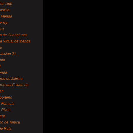
ion club
astillo
 Mérida
ency
era
a de Guanajuato
a Virtual de Mérida
yo
accion 21
dia
l
rida
rno de Jalisco
rno del Estado de
án
 porteño
 Fórmula
 Rivas
ent
do de Toluca
de Ruta