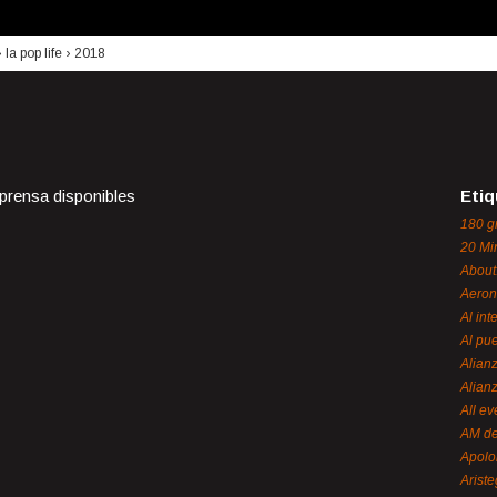
›
la pop life
›
2018
 prensa disponibles
Etiq
180 g
20 Mi
About
Aeron
Al int
Al pue
Alian
Alian
All ev
AM de
Apol
Ariste