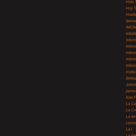
Hola 
Hoy T
Huell
Ibero
IMCI
Infolli
Infor
Infór
Infor
Infor
Infor
Instit
Bellas
Johnny
perio
Kiss 
La Ca
La Cr
La de
Leon
La i
La In