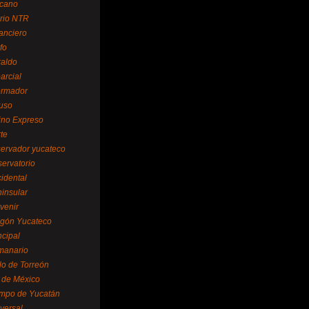
cano
ario NTR
nanciero
fo
raldo
arcial
formador
ruso
tino Expreso
te
servador yucateco
servatorio
cidental
ninsular
venir
egón Yucateco
ncipal
manario
lo de Torreón
l de México
empo de Yucatán
versal