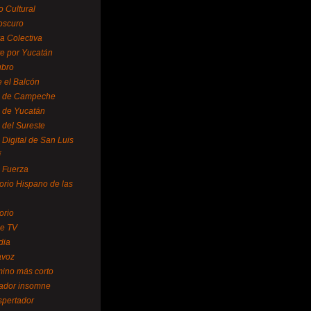
o Cultural
oscuro
ra Colectiva
e por Yucatán
ubro
 el Balcón
o de Campeche
o de Yucatán
 del Sureste
 Digital de San Luis
í
o Fuerza
torio Hispano de las
orio
se TV
dia
avoz
mino más corto
rador insomne
spertador