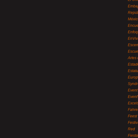
Embaj
Repúb
Méxic
Encue
Enfoq
EnViv
Escen
Escue
Artes
Estad
Estat
Euro
Syndr
Event 
Event
Excel
Fahre
Feest
Festi
Red
Fiest