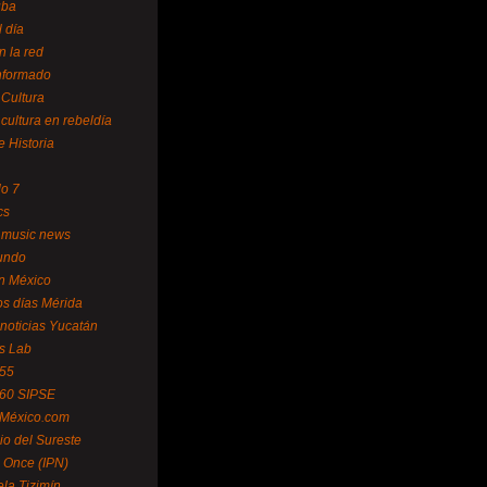
uba
l día
n la red
Informado
 Cultura
 cultura en rebeldía
e Historia
lo 7
cs
 music news
undo
ín México
s días Mérida
noticias Yucatán
s Lab
 55
 60 SIPSE
 México.com
o del Sureste
 Once (IPN)
la Tizimín