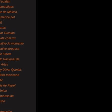
Yucatán
amaulipas
as de México
américa.net
NE
teras
mat Yucatán
mate.com.mx
mativo Al momento
mativo turquesa
me Fracto
uto Nacional de
 Artes
 Oliver Quintal,
dista mexicano
FM
ja de Papel
ónica
spensa de
ardo
formación