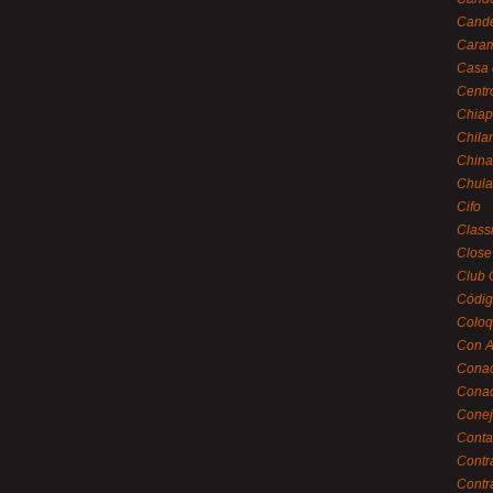
Cande
Caram
Casa 
Centr
Chiap
Chila
China
Chula
Cifo
Class
Close
Club 
Códig
Coloq
Con A
Cona
Conac
Conej
Conta
Contr
Contr