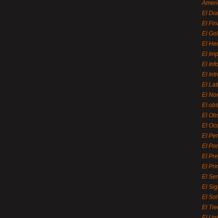
Ameri
El Di
El Fi
El Gol
El He
El Imp
El In
El Int
El La
El Nor
El ob
El Ob
El Oc
El Pe
El Por
El Pr
El Pri
El Se
El Sig
El So
El Ti
El Uni