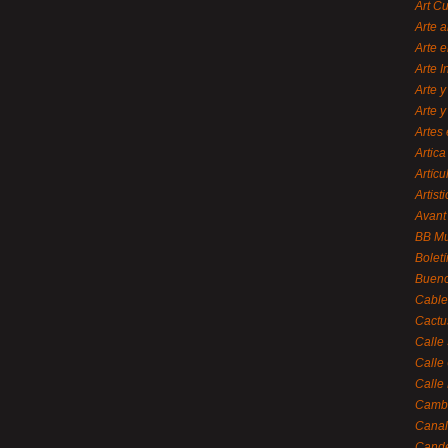
Art C
Arte a
Arte e
Arte 
Arte y
Arte y
Artes 
Artica
Artícu
Artisti
Avant
BB M
Bolet
Bueno
Cable
Cactu
Calle
Calle
Calle
Cambi
Canal
Cande