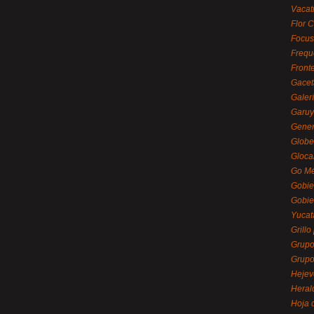
Vacat
Flor C
Focus
Frequ
Front
Gacet
Galerí
Garu
Gener
Globe
Gloca
Go Mé
Gobie
Gobie
Yucat
Grillo
Grupo
Grupo
Hejev
Heral
Hoja 