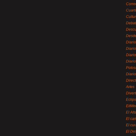
Corre
Cuart
Cultu
Debat
Desc
Desde
Diari
Diari
Diario
Diario
Potos
Diari
Direc
Artes
Divert
Eclip
EitMe
El Alt
El ca
El cu
El De