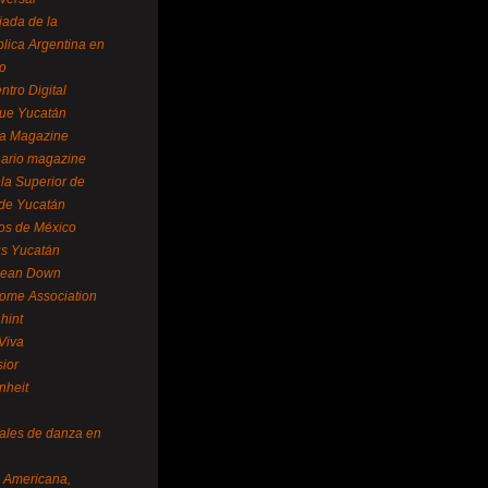
ada de la
lica Argentina en
o
ntro Digital
ue Yucatán
a Magazine
ario magazine
la Superior de
 de Yucatán
os de México
us Yucatán
pean Down
ome Association
hint
Viva
sior
nheit
vales de danza en
a Americana,