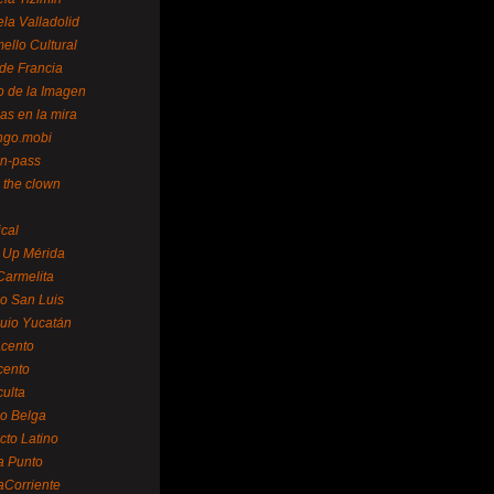
la Valladolid
ello Cultural
de Francia
o de la Imagen
as en la mira
ngo.mobi
n-pass
 the clown
ical
 Up Mérida
Carmelita
o San Luis
uio Yucatán
cento
cento
ulta
o Belga
cto Latino
a Punto
aCorriente