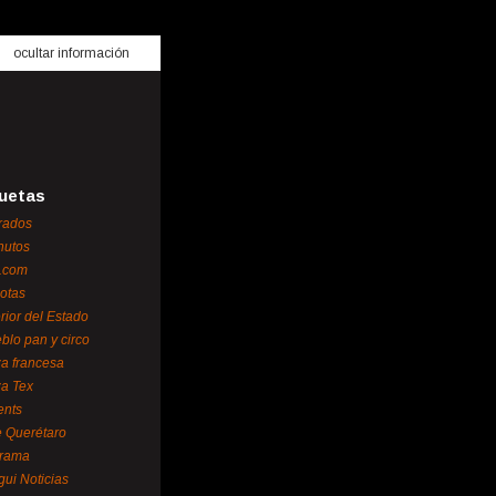
ocultar información
uetas
rados
nutos
.com
otas
erior del Estado
blo pan y circo
za francesa
za Tex
ents
 Querétaro
orama
gui Noticias