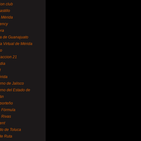
ion club
astillo
 Mérida
ency
era
a de Guanajuato
a Virtual de Mérida
yo
accion 21
dia
l
rida
rno de Jalisco
rno del Estado de
án
 porteño
 Fórmula
 Rivas
ent
do de Toluca
de Ruta