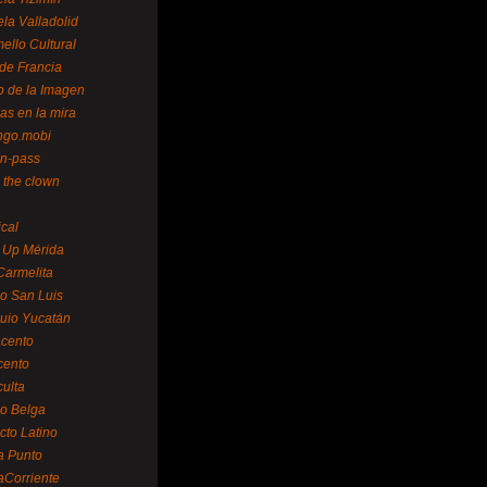
la Valladolid
ello Cultural
de Francia
o de la Imagen
as en la mira
ngo.mobi
n-pass
 the clown
ical
 Up Mérida
Carmelita
o San Luis
uio Yucatán
cento
cento
ulta
o Belga
cto Latino
a Punto
aCorriente