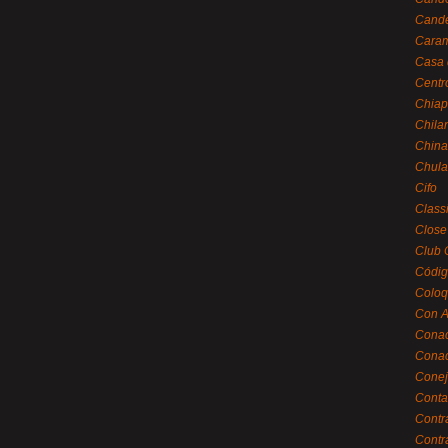
Cande
Caram
Casa 
Centr
Chiap
Chila
China
Chula
Cifo
Class
Close
Club 
Códig
Coloq
Con A
Cona
Conac
Conej
Conta
Contr
Contr