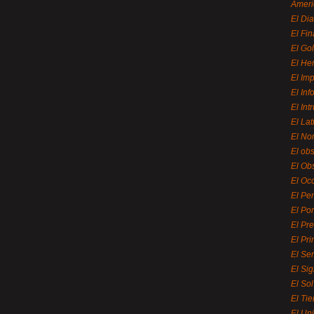
Ameri
El Di
El Fi
El Gol
El He
El Imp
El In
El Int
El La
El Nor
El ob
El Ob
El Oc
El Pe
El Por
El Pr
El Pri
El Se
El Sig
El So
El Ti
El Uni