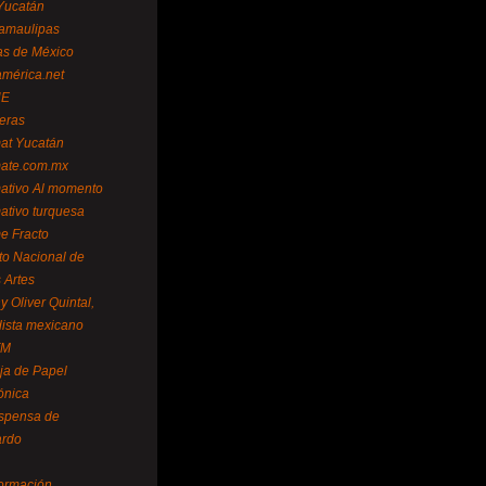
Yucatán
amaulipas
as de México
américa.net
NE
teras
mat Yucatán
mate.com.mx
mativo Al momento
mativo turquesa
me Fracto
uto Nacional de
 Artes
 Oliver Quintal,
dista mexicano
FM
ja de Papel
ónica
spensa de
ardo
formación