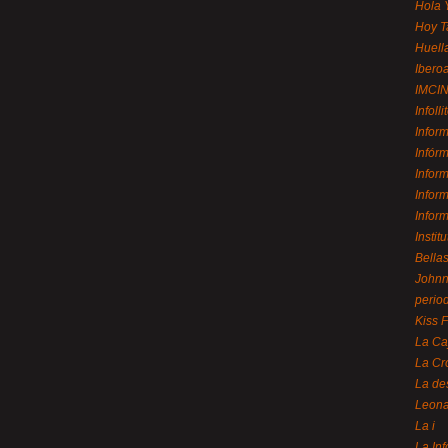
Hola 
Hoy T
Huell
Ibero
IMCI
Infolli
Infor
Infór
Infor
Infor
Infor
Instit
Bellas
Johnny
perio
Kiss 
La Ca
La Cr
La de
Leon
La i
La In