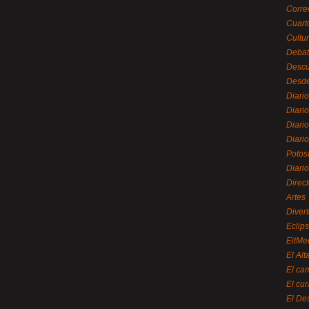
Corre
Cuart
Cultu
Debat
Desc
Desde
Diari
Diari
Diario
Diario
Potos
Diari
Direc
Artes
Divert
Eclip
EitMe
El Alt
El ca
El cu
El De