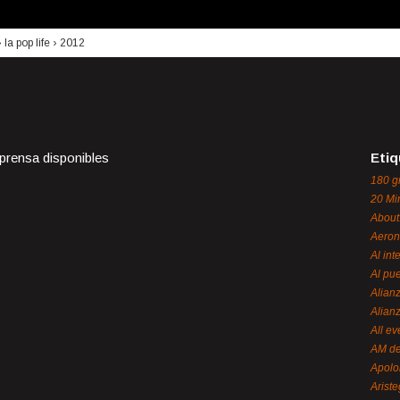
›
la pop life
›
2012
 prensa disponibles
Etiq
180 g
20 Mi
About
Aeron
Al int
Al pue
Alian
Alian
All ev
AM de
Apol
Ariste