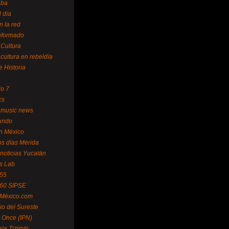
uba
l día
n la red
Informado
 Cultura
 cultura en rebeldía
e Historia
lo 7
cs
 music news
undo
ín México
s días Mérida
noticias Yucatán
s Lab
 55
 60 SIPSE
 México.com
o del Sureste
 Once (IPN)
la Tizimín