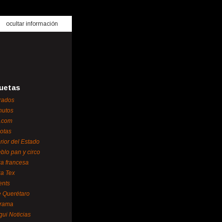
ocultar información
uetas
rados
nutos
.com
otas
erior del Estado
blo pan y circo
za francesa
za Tex
ents
 Querétaro
orama
gui Noticias