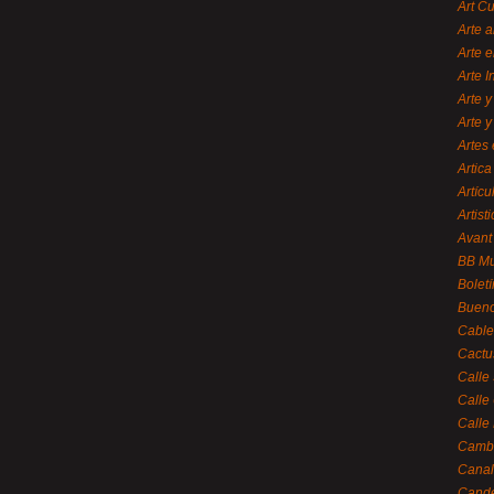
Art C
Arte a
Arte e
Arte 
Arte y
Arte y
Artes 
Artica
Artícu
Artisti
Avant
BB M
Bolet
Bueno
Cable
Cactu
Calle
Calle
Calle
Cambi
Canal
Cande