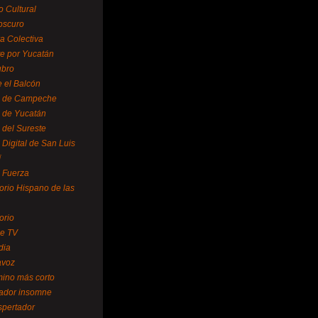
o Cultural
oscuro
ra Colectiva
e por Yucatán
ubro
 el Balcón
o de Campeche
o de Yucatán
 del Sureste
 Digital de San Luis
í
o Fuerza
torio Hispano de las
orio
se TV
dia
avoz
mino más corto
rador insomne
spertador