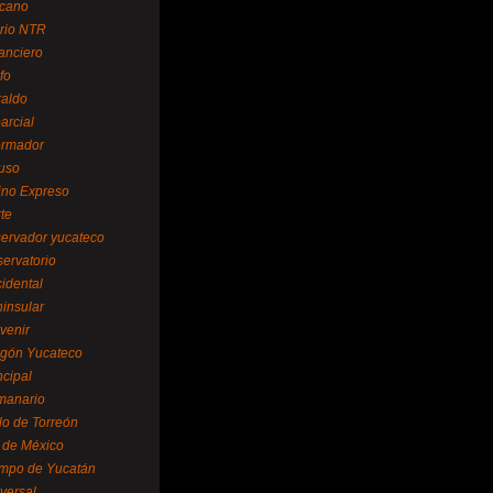
cano
ario NTR
nanciero
fo
raldo
arcial
formador
ruso
tino Expreso
te
servador yucateco
servatorio
cidental
ninsular
venir
egón Yucateco
ncipal
manario
lo de Torreón
l de México
empo de Yucatán
versal