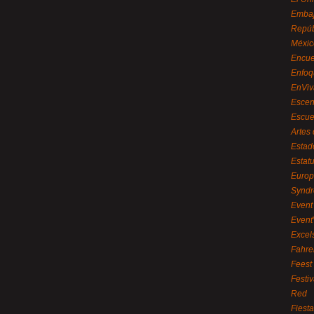
Embaj
Repúb
Méxic
Encue
Enfoq
EnViv
Escen
Escue
Artes
Estad
Estat
Euro
Syndr
Event 
Event
Excel
Fahre
Feest
Festi
Red
Fiest