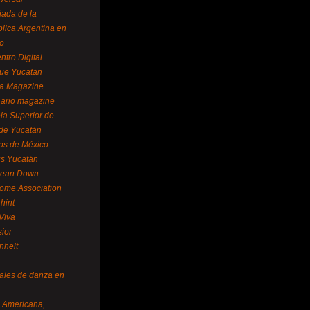
ada de la
lica Argentina en
o
ntro Digital
ue Yucatán
a Magazine
ario magazine
la Superior de
 de Yucatán
os de México
us Yucatán
pean Down
ome Association
hint
Viva
sior
nheit
vales de danza en
a Americana,