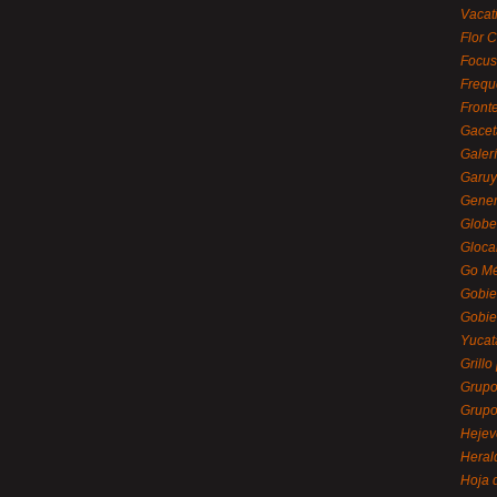
Vacat
Flor C
Focus
Frequ
Front
Gacet
Galerí
Garu
Gener
Globe
Gloca
Go Mé
Gobie
Gobie
Yucat
Grillo
Grupo
Grupo
Hejev
Heral
Hoja 