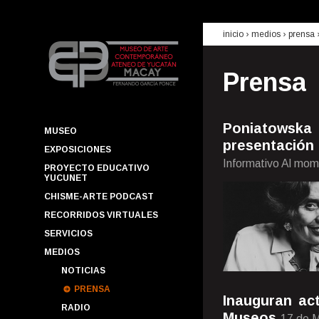
inicio
› medios ›
prensa
Prensa
Poniatowska 
MUSEO
presentación 
EXPOSICIONES
Informativo Al mo
PROYECTO EDUCATIVO
YUCUNET
CHISME-ARTE PODCAST
RECORRIDOS VIRTUALES
SERVICIOS
MEDIOS
NOTICIAS
PRENSA
Inauguran act
RADIO
Museos
17 de 