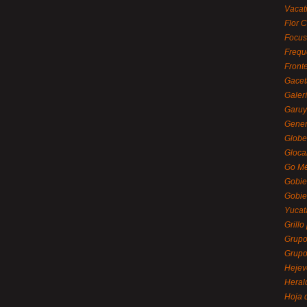
Vacat
Flor C
Focus
Frequ
Front
Gacet
Galerí
Garu
Gener
Globe
Gloca
Go Mé
Gobie
Gobie
Yucat
Grillo
Grupo
Grupo
Hejev
Heral
Hoja 