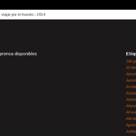
›
viajar por el mundo
›
2014
 prensa disponibles
Etiq
180 g
20 Mi
About
Aeron
Al int
Al pue
Alian
Alian
All ev
AM de
Apol
Ariste