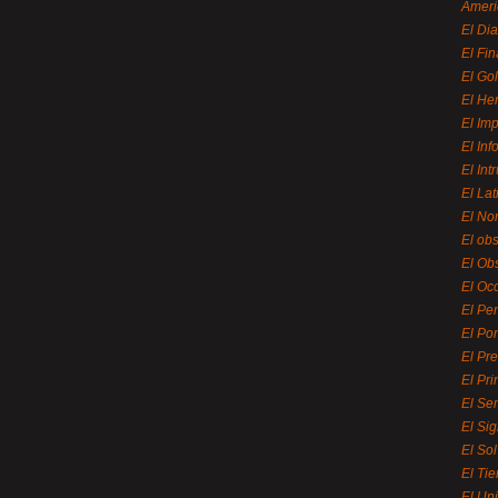
Ameri
El Di
El Fi
El Gol
El He
El Imp
El In
El Int
El La
El Nor
El ob
El Ob
El Oc
El Pe
El Por
El Pr
El Pri
El Se
El Sig
El So
El Ti
El Uni