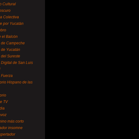
o Cultural
oscuro
ra Colectiva
e por Yucatán
ubro
 el Balcón
o de Campeche
o de Yucatán
 del Sureste
 Digital de San Luis
í
o Fuerza
torio Hispano de las
orio
se TV
dia
avoz
mino más corto
rador insomne
spertador