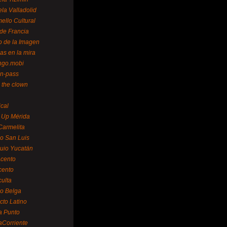
la Valladolid
ello Cultural
de Francia
o de la Imagen
as en la mira
ngo.mobi
n-pass
 the clown
ical
 Up Mérida
Carmelita
o San Luis
uio Yucatán
cento
cento
ulta
o Belga
cto Latino
a Punto
aCorriente