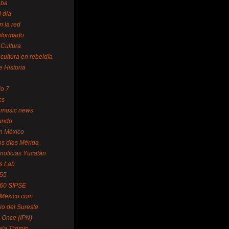
uba
l día
n la red
Informado
 Cultura
 cultura en rebeldía
e Historia
lo 7
cs
 music news
undo
ín México
s días Mérida
noticias Yucatán
s Lab
 55
 60 SIPSE
 México.com
o del Sureste
 Once (IPN)
la Tizimín