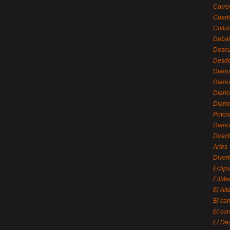
Corre
Cuart
Cultu
Debat
Desc
Desde
Diari
Diari
Diario
Diario
Potos
Diari
Direc
Artes
Divert
Eclip
EitMe
El Alt
El ca
El cu
El De