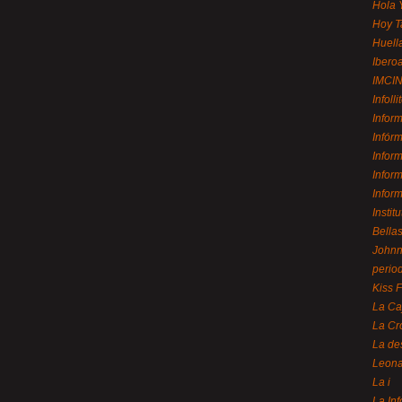
Hola 
Hoy T
Huell
Ibero
IMCI
Infolli
Infor
Infór
Infor
Infor
Infor
Instit
Bellas
Johnny
perio
Kiss 
La Ca
La Cr
La de
Leon
La i
La In