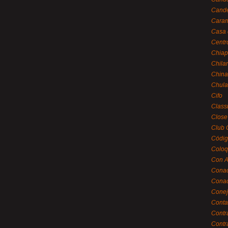
Cande
Caram
Casa 
Centr
Chiap
Chila
China
Chula
Cifo
Class
Close
Club 
Códig
Coloq
Con A
Cona
Conac
Conej
Conta
Contr
Contr