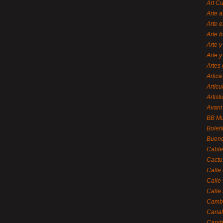
Art C
Arte a
Arte e
Arte 
Arte y
Arte y
Artes 
Artica
Artícu
Artisti
Avant
BB M
Bolet
Bueno
Cable
Cactu
Calle
Calle
Calle
Cambi
Canal
Cande