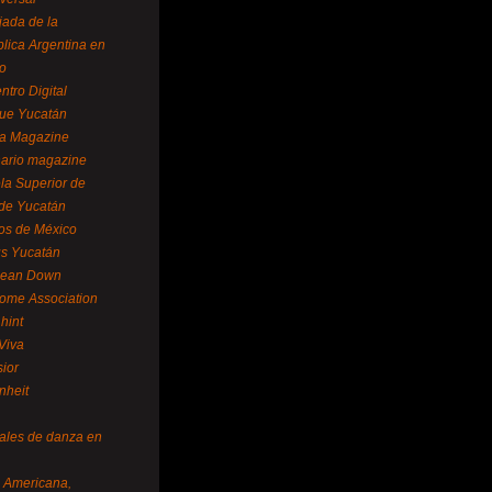
ada de la
lica Argentina en
o
ntro Digital
ue Yucatán
a Magazine
ario magazine
la Superior de
 de Yucatán
os de México
us Yucatán
pean Down
ome Association
hint
Viva
sior
nheit
vales de danza en
a Americana,