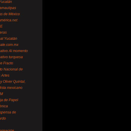
Yucatán
amaulipas
as de México
américa.net
NE
teras
mat Yucatán
mate.com.mx
mativo Al momento
mativo turquesa
me Fracto
uto Nacional de
 Artes
 Oliver Quintal,
dista mexicano
FM
ja de Papel
ónica
spensa de
ardo
formación