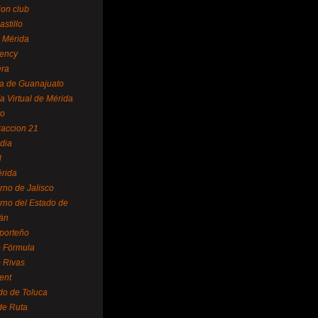
ion club
astillo
 Mérida
ency
era
a de Guanajuato
a Virtual de Mérida
yo
accion 21
dia
l
rida
rno de Jalisco
rno del Estado de
án
 porteño
 Fórmula
 Rivas
ent
do de Toluca
de Ruta