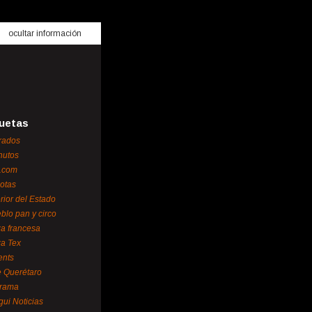
ocultar información
uetas
rados
nutos
.com
otas
erior del Estado
blo pan y circo
za francesa
za Tex
ents
 Querétaro
orama
gui Noticias