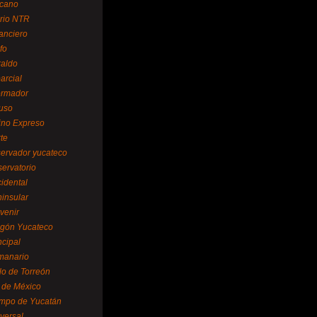
cano
ario NTR
nanciero
fo
raldo
arcial
formador
ruso
tino Expreso
te
servador yucateco
servatorio
cidental
ninsular
venir
egón Yucateco
ncipal
manario
lo de Torreón
l de México
empo de Yucatán
versal