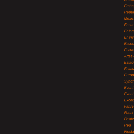
Embaj
Repúb
Méxic
Encue
Enfoq
EnViv
Escen
Escue
Artes
Estad
Estat
Euro
Syndr
Event 
Event
Excel
Fahre
Feest
Festi
Red
Fiest