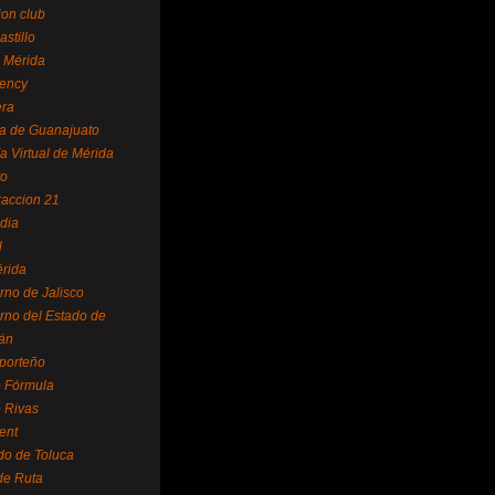
ion club
astillo
 Mérida
ency
era
a de Guanajuato
a Virtual de Mérida
yo
accion 21
dia
l
rida
rno de Jalisco
rno del Estado de
án
 porteño
 Fórmula
 Rivas
ent
do de Toluca
de Ruta