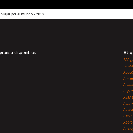
›
viajar por el mundo
›
2013
 prensa disponibles
Etiq
180 g
20 Mi
About
Aeron
Al int
Al pue
Alian
Alian
All ev
AM de
Apol
Ariste