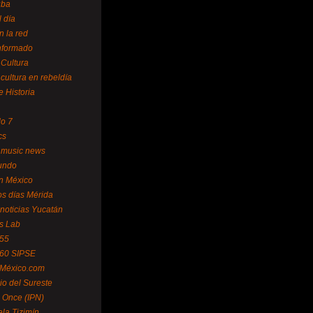
uba
l día
n la red
Informado
 Cultura
 cultura en rebeldía
e Historia
lo 7
cs
 music news
undo
ín México
s días Mérida
noticias Yucatán
s Lab
 55
 60 SIPSE
 México.com
o del Sureste
 Once (IPN)
la Tizimín