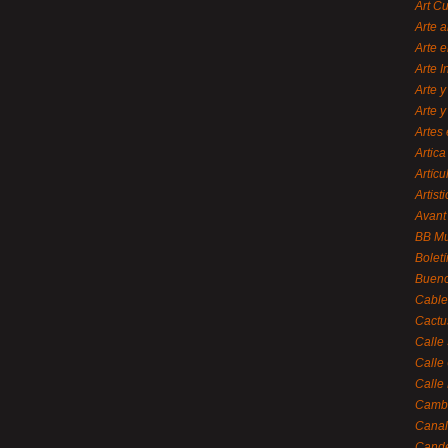
Art C
Arte a
Arte e
Arte 
Arte y
Arte y
Artes 
Artica
Artícu
Artisti
Avant
BB M
Bolet
Bueno
Cable
Cactu
Calle
Calle
Calle
Cambi
Canal
Cande