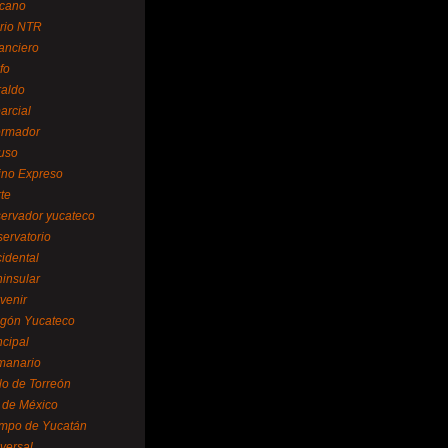
cano
ario NTR
nanciero
fo
raldo
arcial
formador
ruso
tino Expreso
te
servador yucateco
servatorio
cidental
ninsular
venir
egón Yucateco
ncipal
manario
lo de Torreón
l de México
empo de Yucatán
versal