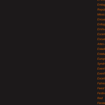
Embaj
Repúb
Méxic
Encue
Enfoq
EnViv
Escen
Escue
Artes
Estad
Estat
Euro
Syndr
Event 
Event
Excel
Fahre
Feest
Festi
Red
Fiest