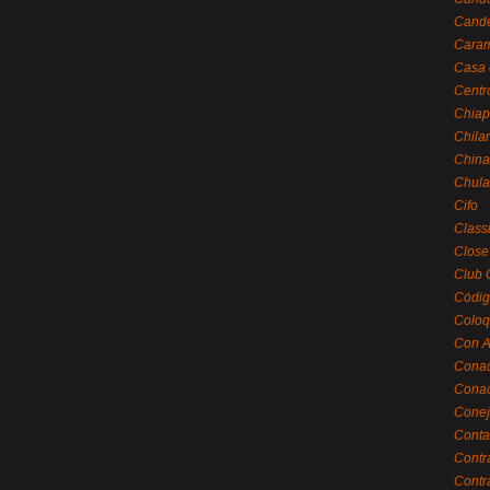
Cande
Caram
Casa 
Centr
Chiap
Chila
China
Chula
Cifo
Class
Close
Club 
Códig
Coloq
Con A
Cona
Conac
Conej
Conta
Contr
Contr