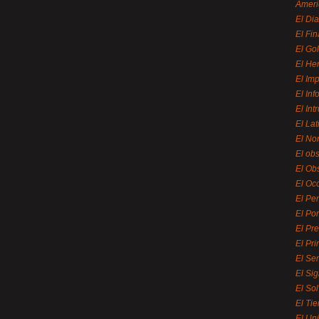
Ameri
El Di
El Fi
El Gol
El He
El Imp
El In
El Int
El La
El Nor
El ob
El Ob
El Oc
El Pe
El Por
El Pr
El Pri
El Se
El Sig
El So
El Ti
El Uni