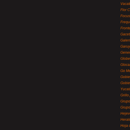
Vacat
Flor C
Focus
Frequ
Front
Gacet
Galerí
Garu
Gener
Globe
Gloca
Go Mé
Gobie
Gobie
Yucat
Grillo
Grupo
Grupo
Hejev
Heral
Hoja 