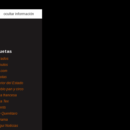
ocultar información
uetas
rados
nutos
.com
otas
erior del Estado
blo pan y circo
za francesa
za Tex
ents
 Querétaro
orama
gui Noticias