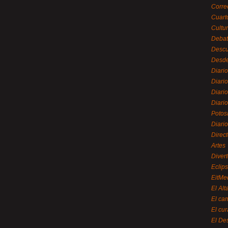
Corre
Cuart
Cultu
Debat
Desc
Desde
Diari
Diari
Diario
Diario
Potos
Diari
Direc
Artes
Divert
Eclip
EitMe
El Alt
El ca
El cu
El De