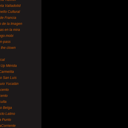
la Valladolid
ello Cultural
de Francia
o de la Imagen
as en la mira
ngo.mobi
n-pass
 the clown
ical
 Up Mérida
Carmelita
o San Luis
uio Yucatán
cento
cento
ulta
o Belga
cto Latino
a Punto
aCorriente