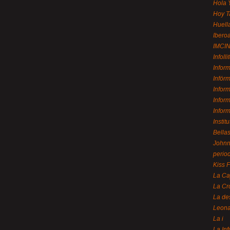
Hola 
Hoy T
Huell
Ibero
IMCI
Infolli
Infor
Infór
Infor
Infor
Infor
Instit
Bellas
Johnny
perio
Kiss 
La Ca
La Cr
La de
Leon
La i
La In