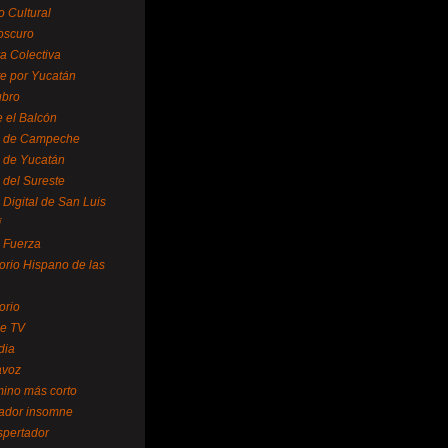
o Cultural
oscuro
ra Colectiva
e por Yucatán
ubro
 el Balcón
o de Campeche
o de Yucatán
 del Sureste
 Digital de San Luis
í
o Fuerza
torio Hispano de las
orio
se TV
dia
avoz
mino más corto
rador insomne
spertador