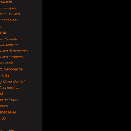
Yucatán
amaulipas
as de México
américa.net
NE
teras
mat Yucatán
mate.com.mx
mativo Al momento
mativo turquesa
me Fracto
uto Nacional de
 Artes
 Oliver Quintal,
dista mexicano
FM
ja de Papel
ónica
spensa de
ardo
formación