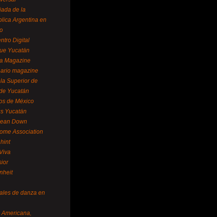
ada de la
lica Argentina en
o
ntro Digital
ue Yucatán
a Magazine
ario magazine
la Superior de
 de Yucatán
os de México
us Yucatán
pean Down
ome Association
hint
Viva
sior
nheit
vales de danza en
a Americana,