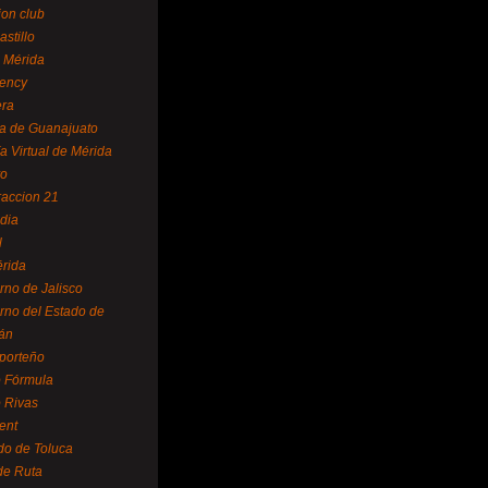
ion club
astillo
 Mérida
ency
era
a de Guanajuato
a Virtual de Mérida
yo
accion 21
dia
l
rida
rno de Jalisco
rno del Estado de
án
 porteño
 Fórmula
 Rivas
ent
do de Toluca
de Ruta