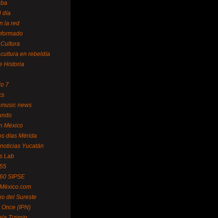
uba
l día
n la red
Informado
 Cultura
 cultura en rebeldía
e Historia
lo 7
cs
 music news
undo
ín México
s días Mérida
noticias Yucatán
s Lab
 55
 60 SIPSE
 México.com
o del Sureste
 Once (IPN)
la Tizimín