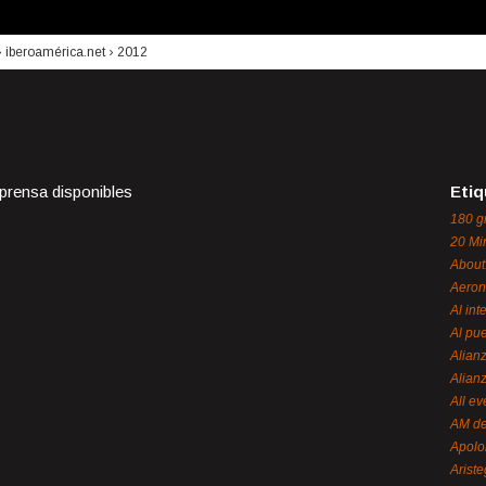
›
iberoamérica.net
›
2012
 prensa disponibles
Etiq
180 g
20 Mi
About
Aeron
Al int
Al pue
Alian
Alian
All ev
AM de
Apol
Ariste