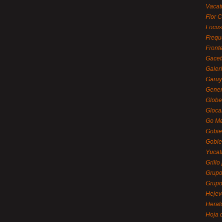
Vacat
Flor C
Focus
Frequ
Front
Gacet
Galerí
Garu
Gener
Globe
Gloca
Go Mé
Gobie
Gobie
Yucat
Grillo
Grupo
Grupo
Hejev
Heral
Hoja 