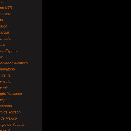
cano
ario NTR
nanciero
fo
raldo
arcial
formador
ruso
tino Expreso
te
servador yucateco
servatorio
cidental
ninsular
venir
egón Yucateco
ncipal
manario
lo de Torreón
l de México
empo de Yucatán
versal