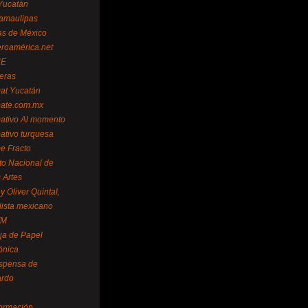
Yucatán
amaulipas
as de México
eroamérica.net
NE
teras
mat Yucatán
mate.com.mx
mativo Al momento
mativo turquesa
me Fracto
uto Nacional de
 Artes
 Oliver Quintal,
dista mexicano
FM
ja de Papel
ónica
spensa de
ardo
formación