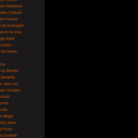
la Valladolid
ello Cultural
de Francia
o de la Imagen
as en la mira
ngo.mobi
n-pass
 the clown
ical
 Up Mérida
Carmelita
o San Luis
uio Yucatán
cento
cento
ulta
o Belga
cto Latino
a Punto
aCorriente