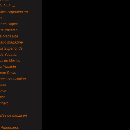
ada de la
lica Argentina en
o
ntro Digital
ue Yucatán
a Magazine
ario magazine
la Superior de
 de Yucatán
os de México
us Yucatán
pean Down
ome Association
hint
Viva
sior
nheit
vales de danza en
a Americana,