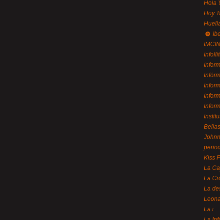
Hola 
Hoy T
Huell
Ib
IMCI
Infolli
Infor
Infór
Infor
Infor
Infor
Instit
Bellas
Johnny
perio
Kiss 
La Ca
La Cr
La de
Leon
La i
La In