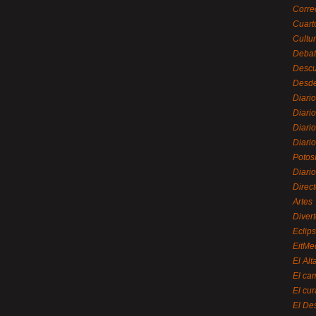
Corre
Cuart
Cultu
Debat
Desc
Desde
Diari
Diari
Diario
Diario
Potos
Diari
Direc
Artes
Divert
Eclip
EitMe
El Alt
El ca
El cu
El De