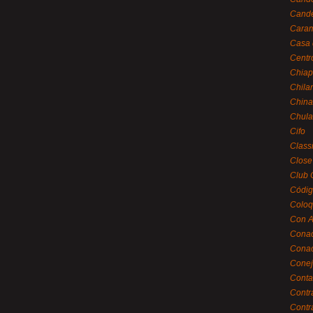
Cande
Caram
Casa 
Centr
Chiap
Chila
China
Chula
Cifo
Class
Close
Club 
Códig
Coloq
Con A
Cona
Conac
Conej
Conta
Contr
Contr