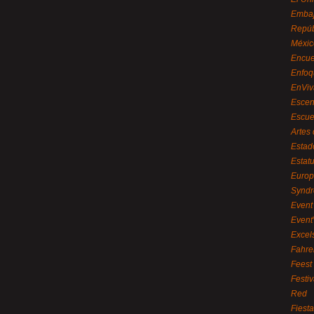
Embaj
Repúb
Méxic
Encue
Enfoq
EnViv
Escen
Escue
Artes
Estad
Estat
Euro
Syndr
Event 
Event
Excel
Fahre
Feest
Festi
Red
Fiest