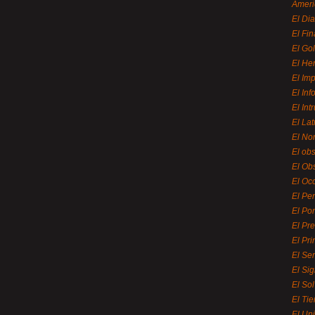
Ameri
El Di
El Fi
El Gol
El He
El Imp
El In
El Int
El La
El Nor
El ob
El Ob
El Oc
El Pe
El Por
El Pr
El Pri
El Se
El Sig
El So
El Ti
El Uni