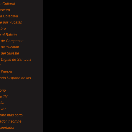
o Cultural
oscuro
ra Colectiva
e por Yucatán
ubro
 el Balcón
o de Campeche
o de Yucatán
 del Sureste
 Digital de San Luis
í
o Fuerza
torio Hispano de las
orio
se TV
dia
avoz
mino más corto
rador insomne
spertador