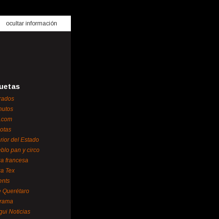
ocultar información
uetas
rados
nutos
.com
otas
erior del Estado
blo pan y circo
za francesa
za Tex
ents
 Querétaro
orama
gui Noticias