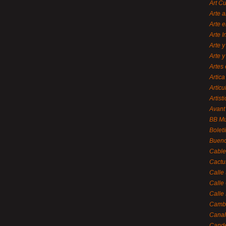
Art C
Arte a
Arte e
Arte 
Arte y
Arte y
Artes 
Artica
Artícu
Artisti
Avant
BB M
Bolet
Bueno
Cable
Cactu
Calle
Calle
Calle
Cambi
Canal
Cande