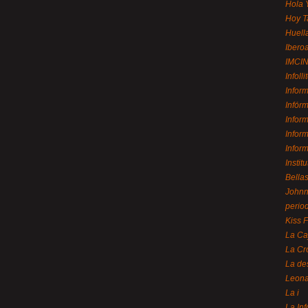
Hola 
Hoy T
Huell
Ibero
IMCI
Infolli
Infor
Infór
Infor
Infor
Infor
Instit
Bellas
Johnny
perio
Kiss 
La Ca
La Cr
La de
Leon
La i
La In