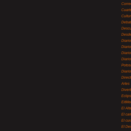
Corre
Cuart
Cultu
Debat
Desc
Desde
Diari
Diari
Diario
Diario
Potos
Diari
Direc
Artes
Divert
Eclip
EitMe
El Alt
El ca
El cu
El De