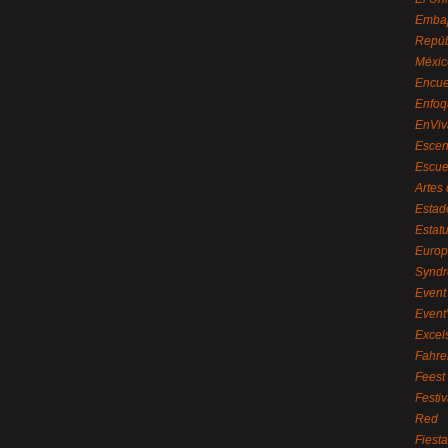
Embaj
Repúb
Méxic
Encue
Enfoq
EnViv
Escen
Escue
Artes
Estad
Estat
Euro
Syndr
Event 
Event
Excel
Fahre
Feest
Festi
Red
Fiest