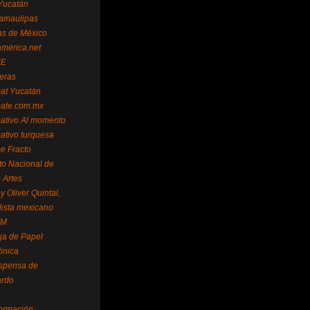
Yucatán
amaulipas
as de México
américa.net
NE
teras
mat Yucatán
mate.com.mx
mativo Al momento
mativo turquesa
me Fracto
uto Nacional de
 Artes
 Oliver Quintal,
dista mexicano
FM
ja de Papel
ónica
spensa de
ardo
formación