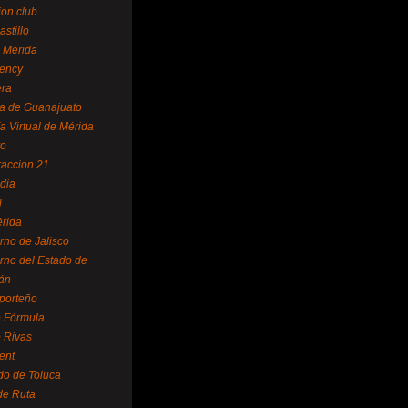
ion club
astillo
 Mérida
ency
era
a de Guanajuato
a Virtual de Mérida
yo
accion 21
dia
l
rida
rno de Jalisco
rno del Estado de
án
 porteño
 Fórmula
 Rivas
ent
do de Toluca
de Ruta