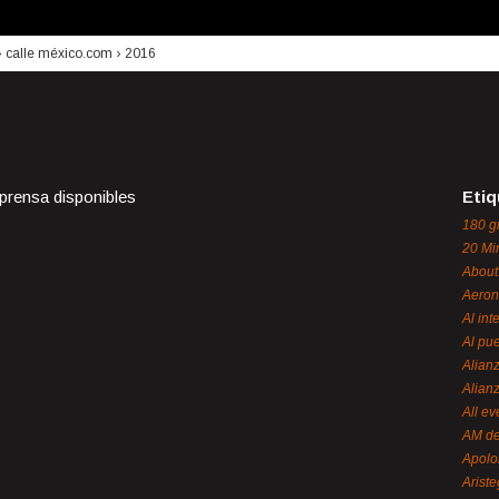
›
calle méxico.com
›
2016
 prensa disponibles
Etiq
180 g
20 Mi
About
Aeron
Al int
Al pue
Alian
Alian
All ev
AM de
Apol
Ariste