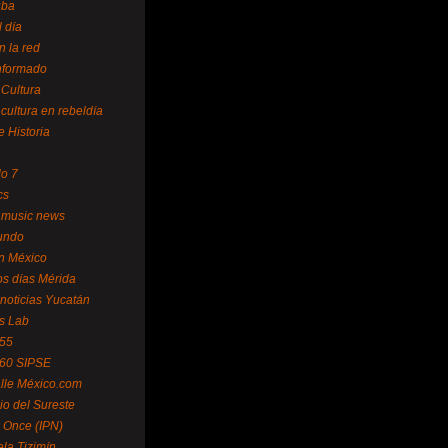
uba
l día
n la red
Informado
 Cultura
 cultura en rebeldía
e Historia
lo 7
cs
 music news
undo
ín México
s días Mérida
noticias Yucatán
s Lab
 55
 60 SIPSE
lle México.com
o del Sureste
 Once (IPN)
la Tizimín