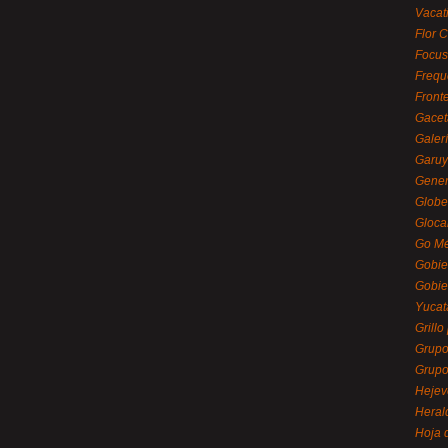
Vacat
Flor C
Focus
Frequ
Front
Gacet
Galerí
Garu
Gener
Globe
Gloca
Go Mé
Gobie
Gobie
Yucat
Grillo
Grupo
Grupo
Hejev
Heral
Hoja 