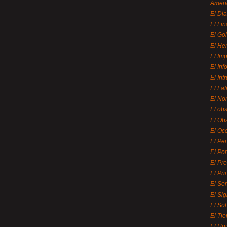
Ameri
El Di
El Fi
El Gol
El He
El Imp
El In
El Int
El La
El Nor
El ob
El Ob
El Oc
El Pe
El Por
El Pr
El Pri
El Se
El Sig
El So
El Ti
El Uni