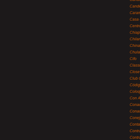
Cande
Caram
Casa 
Centr
Chiap
Chila
China
Chula
Cifo
Class
Close
Club 
Códig
Coloq
Con A
Cona
Conac
Conej
Conta
Contr
Contr