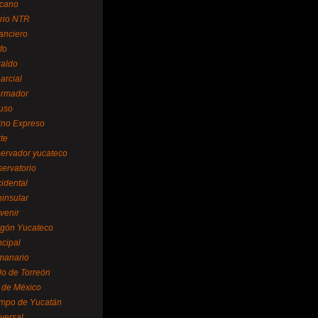
cano
ario NTR
nanciero
fo
raldo
arcial
formador
ruso
tino Expreso
te
servador yucateco
servatorio
cidental
ninsular
venir
egón Yucateco
ncipal
manario
lo de Torreón
l de México
empo de Yucatán
versal