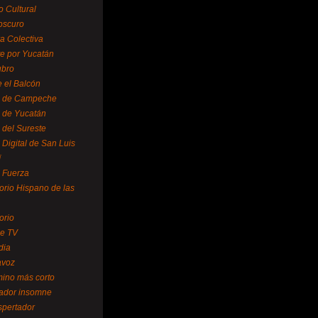
o Cultural
oscuro
ra Colectiva
e por Yucatán
ubro
 el Balcón
o de Campeche
o de Yucatán
 del Sureste
 Digital de San Luis
í
o Fuerza
torio Hispano de las
orio
se TV
dia
avoz
mino más corto
rador insomne
spertador