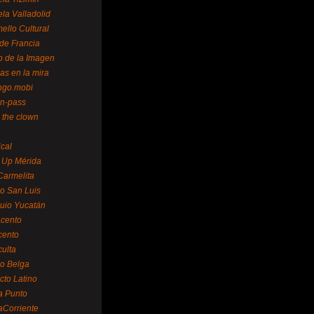
la Valladolid
ello Cultural
de Francia
o de la Imagen
as en la mira
ngo.mobi
n-pass
 the clown
ical
 Up Mérida
Carmelita
o San Luis
uio Yucatán
cento
cento
ulta
o Belga
cto Latino
a Punto
aCorriente