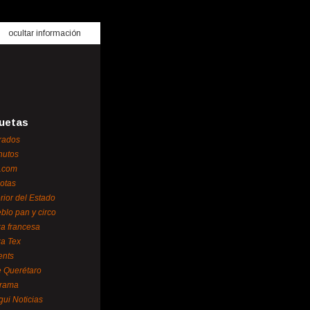
ocultar información
uetas
rados
nutos
.com
otas
erior del Estado
blo pan y circo
za francesa
za Tex
ents
 Querétaro
orama
gui Noticias