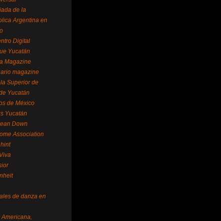
ada de la
lica Argentina en
o
ntro Digital
ue Yucatán
a Magazine
ario magazine
la Superior de
 de Yucatán
os de México
us Yucatán
pean Down
ome Association
hint
Viva
sior
nheit
vales de danza en
a Americana,