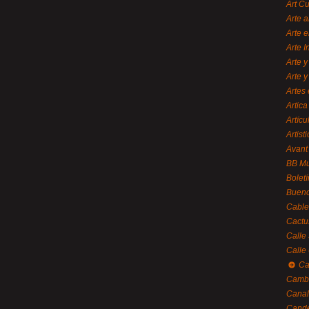
Art C
Arte a
Arte e
Arte 
Arte y
Arte y
Artes 
Artica
Artícu
Artisti
Avant
BB M
Bolet
Bueno
Cable
Cactu
Calle
Calle
Ca
Cambi
Canal
Cande