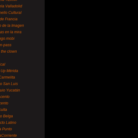
la Valladolid
ello Cultural
de Francia
o de la Imagen
as en la mira
ngo.mobi
n-pass
 the clown
ical
 Up Mérida
Carmelita
o San Luis
uio Yucatán
cento
cento
ulta
o Belga
cto Latino
a Punto
aCorriente