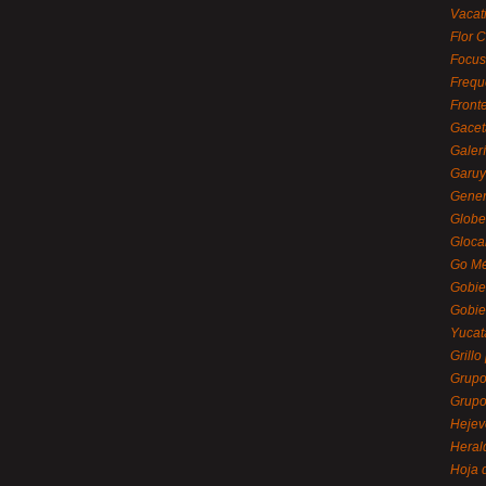
Vacat
Flor C
Focus
Frequ
Front
Gacet
Galerí
Garu
Gener
Globe
Gloca
Go Mé
Gobie
Gobie
Yucat
Grillo
Grupo
Grupo
Hejev
Heral
Hoja 