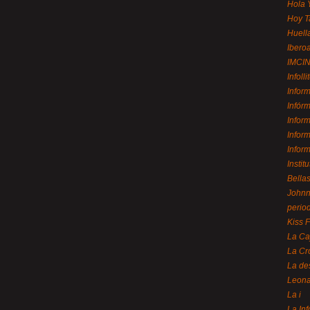
Hola 
Hoy T
Huell
Ibero
IMCI
Infolli
Infor
Infór
Infor
Infor
Infor
Instit
Bellas
Johnny
perio
Kiss 
La Ca
La Cr
La de
Leon
La i
La In