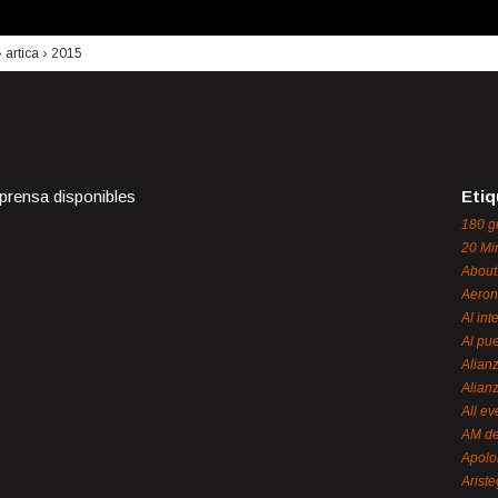
›
artica
›
2015
 prensa disponibles
Etiq
180 g
20 Mi
About
Aeron
Al int
Al pue
Alian
Alian
All ev
AM de
Apol
Ariste