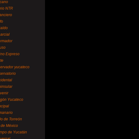
cano
ario NTR
nanciero
fo
raldo
arcial
formador
ruso
tino Expreso
te
servador yucateco
servatorio
cidental
ninsular
venir
egón Yucateco
ncipal
manario
lo de Torreón
l de México
empo de Yucatán
versal