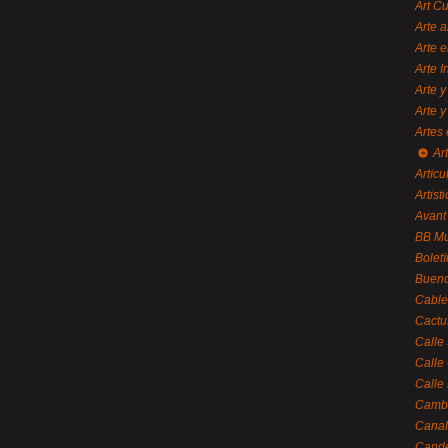
Art C
Arte a
Arte e
Arte 
Arte y
Arte y
Artes 
Ar
Artícu
Artisti
Avant
BB M
Bolet
Bueno
Cable
Cactu
Calle
Calle
Calle
Cambi
Canal
Cande