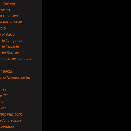
o Cultural
oscuro
ra Colectiva
e por Yucatán
ubro
 el Balcón
o de Campeche
o de Yucatán
 del Sureste
 Digital de San Luis
í
o Fuerza
torio Hispano de las
orio
se TV
dia
avoz
mino más corto
rador insomne
spertador