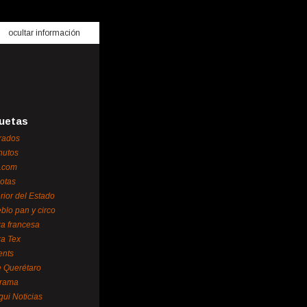
ocultar información
uetas
rados
nutos
.com
otas
erior del Estado
blo pan y circo
za francesa
za Tex
ents
 Querétaro
orama
gui Noticias