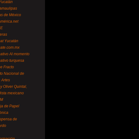
Yucatán
amaulipas
as de México
américa.net
NE
teras
mat Yucatán
mate.com.mx
mativo Al momento
mativo turquesa
me Fracto
uto Nacional de
 Artes
 Oliver Quintal,
dista mexicano
FM
ja de Papel
ónica
spensa de
ardo
formación