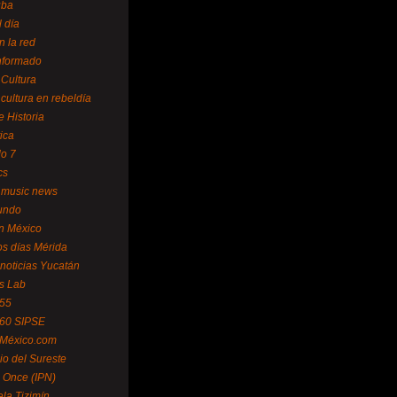
uba
l día
n la red
Informado
 Cultura
 cultura en rebeldía
e Historia
tica
lo 7
cs
 music news
undo
ín México
s días Mérida
noticias Yucatán
s Lab
 55
 60 SIPSE
 México.com
o del Sureste
 Once (IPN)
la Tizimín