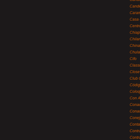
Cande
Caram
Casa 
Centr
Chiap
Chila
China
Chula
Cifo
Class
Close
Club 
Códig
Coloq
Con A
Cona
Conac
Conej
Conta
Contr
Contr