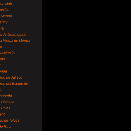
ion club
astillo
 Mérida
ency
era
a de Guanajuato
a Virtual de Mérida
yo
accion 21
dia
l
rida
rno de Jalisco
rno del Estado de
án
 porteño
 Fórmula
 Rivas
ent
do de Toluca
de Ruta