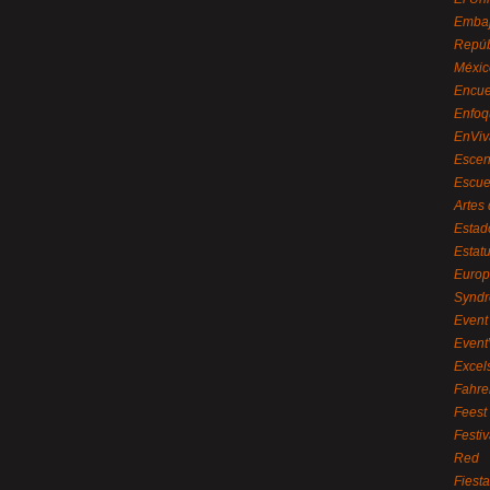
Embaj
Repúb
Méxic
Encue
Enfoq
EnViv
Escen
Escue
Artes
Estad
Estat
Euro
Syndr
Event 
Event
Excel
Fahre
Feest
Festi
Red
Fiest