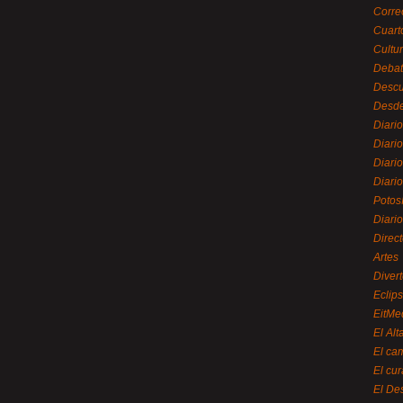
Corre
Cuart
Cultu
Debat
Desc
Desde
Diari
Diari
Diario
Diario
Potos
Diari
Direc
Artes
Divert
Eclip
EitMe
El Alt
El ca
El cu
El De