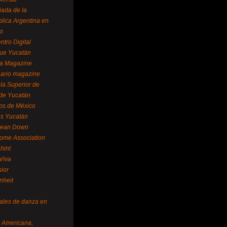
ada de la
lica Argentina en
o
ntro Digital
ue Yucatán
a Magazine
ario magazine
la Superior de
 de Yucatán
os de México
us Yucatán
pean Down
ome Association
hint
Viva
sior
nheit
vales de danza en
a Americana,