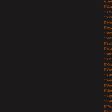
Ameri
El Di
El Fi
El Gol
El He
El Imp
El In
El Int
El La
El Nor
El ob
El Ob
El Oc
El Pe
El Por
El Pr
El Pri
El Se
El Sig
El So
El Ti
El Uni