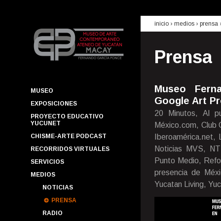
inicio
› medios ›
prensa
Prensa
Museo Ferna
MUSEO
Google Art Pr
EXPOSICIONES
20 Minutos, Al pu
PROYECTO EDUCATIVO
YUCUNET
México.com, Club Ca
CHISME-ARTE PODCAST
Iberoamérica.net, L
Noticias MVS, NT
RECORRIDOS VIRTUALES
Punto Medio, Refo
SERVICIOS
presencia de Méxi
MEDIOS
Yucatan Living, Yuc
NOTICIAS
PRENSA
RADIO