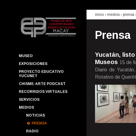
inicio
› medios ›
prensa
Prensa
Yucatán, listo
MUSEO
Museos
15 de 
EXPOSICIONES
Diario de Yucatán,
PROYECTO EDUCATIVO
YUCUNET
Rotativo de Querét
CHISME-ARTE PODCAST
RECORRIDOS VIRTUALES
SERVICIOS
MEDIOS
NOTICIAS
PRENSA
RADIO