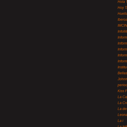
Hola 
Hoy T
Huell
Ibero
IMCI
Infolli
Infor
Infór
Infor
Infor
Infor
Instit
Bellas
Johnny
perio
Kiss 
La Ca
La Cr
La de
Leon
La i
La In