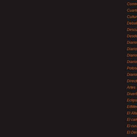
Corre
Cuart
Cultu
Debat
Desc
Desde
Diari
Diari
Diario
Diario
Potos
Diari
Direc
Artes
Divert
Eclip
EitMe
El Alt
El ca
El cu
El De