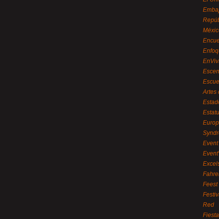
Embaj
Repúb
Méxic
Encue
Enfoq
EnViv
Escen
Escue
Artes
Estad
Estat
Euro
Syndr
Event 
Event
Excel
Fahre
Feest
Festi
Red
Fiest