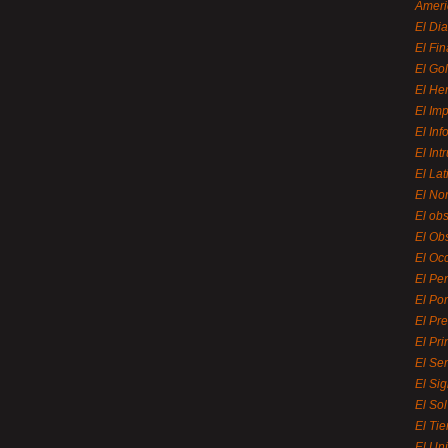
Ameri
El Di
El Fi
El Gol
El He
El Imp
El In
El Int
El La
El Nor
El ob
El Ob
El Oc
El Pe
El Por
El Pr
El Pri
El Se
El Sig
El So
El Ti
El Uni