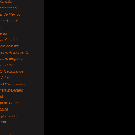
Yucatán
amaulipas
as de México
américa.net
NE
teras
mat Yucatán
mate.com.mx
mativo Al momento
mativo turquesa
me Fracto
uto Nacional de
 Artes
 Oliver Quintal,
dista mexicano
FM
ja de Papel
ónica
spensa de
ardo
formación