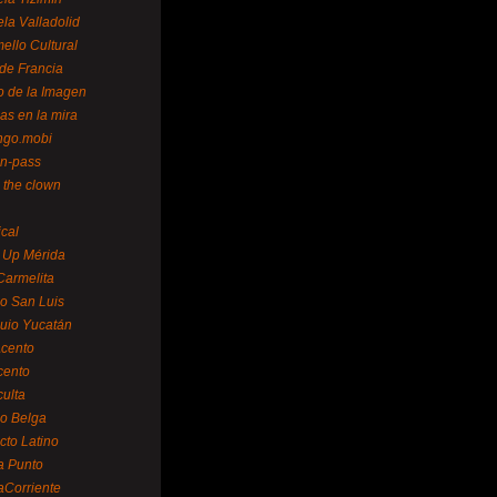
la Valladolid
ello Cultural
de Francia
o de la Imagen
as en la mira
ngo.mobi
n-pass
 the clown
ical
 Up Mérida
Carmelita
o San Luis
uio Yucatán
cento
cento
ulta
o Belga
cto Latino
a Punto
aCorriente