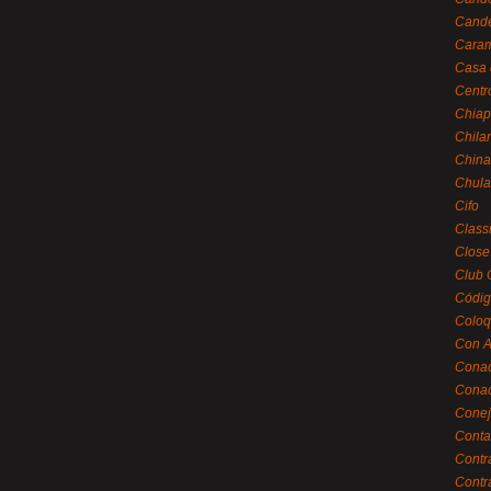
Cande
Caram
Casa 
Centr
Chiap
Chila
China
Chula
Cifo
Class
Close
Club 
Códig
Coloq
Con A
Cona
Conac
Conej
Conta
Contr
Contr