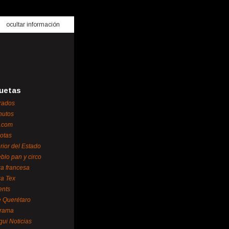
ocultar información
uetas
rados
nutos
.com
otas
erior del Estado
blo pan y circo
za francesa
za Tex
ents
 Querétaro
orama
gui Noticias