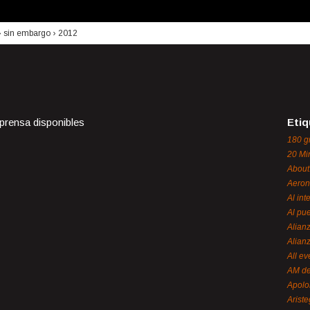
›
sin embargo
›
2012
 prensa disponibles
Etiq
180 g
20 Mi
About
Aeron
Al int
Al pue
Alian
Alian
All ev
AM de
Apol
Ariste