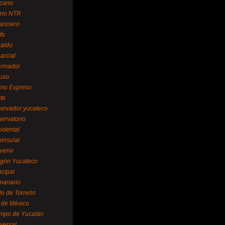
cano
ario NTR
nanciero
fo
raldo
arcial
formador
ruso
tino Expreso
te
servador yucateco
servatorio
cidental
ninsular
venir
egón Yucateco
ncipal
manario
lo de Torreón
l de México
empo de Yucatán
versal