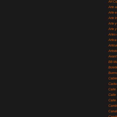
Art C
Arte a
Arte e
Arte 
Arte y
Arte y
Artes 
Artica
Artícu
Artisti
Avant
BB M
Bolet
Bueno
Cable
Cactu
Calle
Calle
Calle
Cambi
Canal
Cande