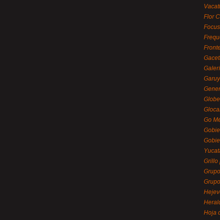
Vacat
Flor C
Focus
Frequ
Front
Gacet
Galerí
Garu
Gener
Globe
Gloca
Go Mé
Gobie
Gobie
Yucat
Grillo
Grupo
Grupo
Hejev
Heral
Hoja 