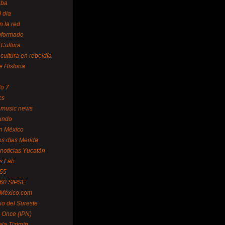
uba
l día
n la red
Informado
 Cultura
 cultura en rebeldía
e Historia
lo 7
cs
 music news
undo
ín México
s días Mérida
noticias Yucatán
s Lab
 55
 60 SIPSE
 México.com
o del Sureste
 Once (IPN)
la Tizimín