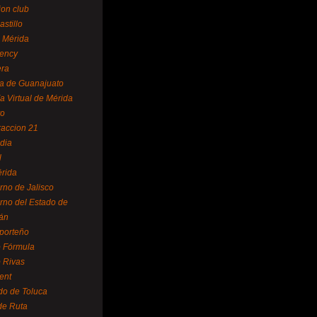
ion club
astillo
 Mérida
ency
era
a de Guanajuato
a Virtual de Mérida
yo
accion 21
dia
l
rida
rno de Jalisco
rno del Estado de
án
 porteño
 Fórmula
 Rivas
ent
do de Toluca
de Ruta