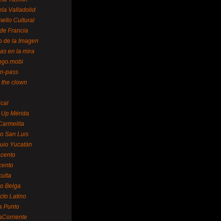
la Valladolid
ello Cultural
de Francia
o de la Imagen
as en la mira
ngo.mobi
n-pass
 the clown
ical
 Up Mérida
Carmelita
o San Luis
uio Yucatán
cento
cento
ulta
o Belga
cto Latino
a Punto
aCorriente