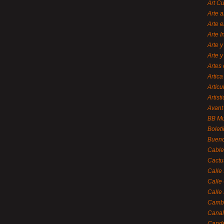
Art C
Arte a
Arte e
Arte 
Arte y
Arte y
Artes 
Artica
Artícu
Artisti
Avant
BB M
Bolet
Bueno
Cable
Cactu
Calle
Calle
Calle
Cambi
Canal
Cande