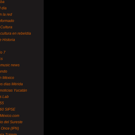
uba
l día
n la red
Informado
 Cultura
 cultura en rebeldía
e Historia
lo 7
cs
 music news
undo
ín México
s días Mérida
noticias Yucatán
s Lab
 55
 60 SIPSE
 México.com
o del Sureste
 Once (IPN)
la Tizimín