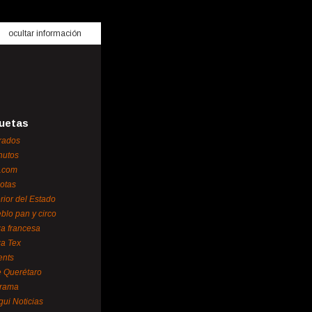
ocultar información
uetas
rados
nutos
.com
otas
erior del Estado
blo pan y circo
za francesa
za Tex
ents
 Querétaro
orama
gui Noticias