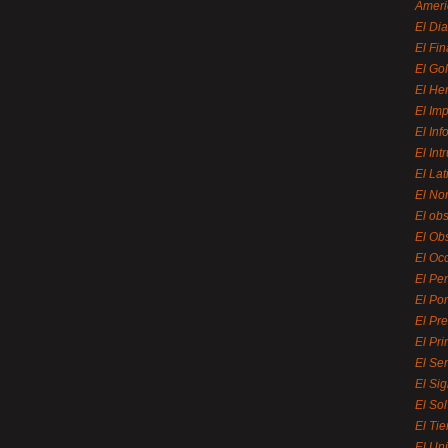
Ameri
El Di
El Fi
El Gol
El He
El Imp
El In
El Int
El La
El Nor
El ob
El Ob
El Oc
El Pe
El Por
El Pr
El Pri
El Se
El Sig
El So
El Ti
El Uni