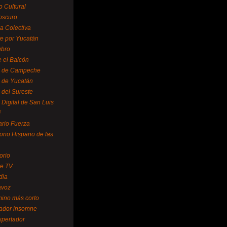
o Cultural
oscuro
ra Colectiva
e por Yucatán
ubro
 el Balcón
o de Campeche
o de Yucatán
 del Sureste
 Digital de San Luis
í
ario Fuerza
torio Hispano de las
orio
se TV
dia
avoz
mino más corto
rador insomne
spertador