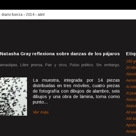
›
diario fuerza
›
2014
›
abril
Natasha Gray reflexiona sobre danzas de los pájaros
Etiq
180 g
maulipas, Libre prensa, Pan y circo, Pulso político, Sin embargo,
20 Mi
About
La muestra, integrada por 14 piezas
Aeron
distribuidas en tres móviles, cuatro piezas
Al int
de fotografía con dibujos de alambre, seis
Al pue
dibujos y una obra de lámina, toma como
Alian
punto...
Alian
Ver más
All ev
AM de
Apol
Ariste