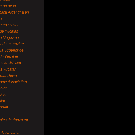
ada de la
lica Argentina en
o
ntro Digital
ue Yucatán
a Magazine
ario magazine
la Superior de
 de Yucatán
os de México
us Yucatán
pean Down
ome Association
hint
Viva
sior
nheit
vales de danza en
a Americana,