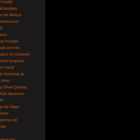
Yucatán
amaulipas
as de México
américa.net
NE
teras
mat Yucatán
mate.com.mx
mativo Al momento
mativo turquesa
me Fracto
uto Nacional de
 Artes
 Oliver Quintal,
dista mexicano
FM
ja de Papel
ónica
spensa de
ardo
formación