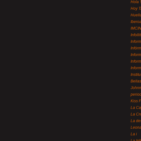
Hola 
Hoy T
Huell
Ibero
IMCI
Infolli
Infor
Infór
Infor
Infor
Infor
Instit
Bellas
Johnny
perio
Kiss 
La Ca
La Cr
La de
Leon
La i
La In