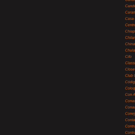
Cande
Caram
Casa 
Centr
Chiap
Chila
China
Chula
Cifo
Class
Close
Club 
Códig
Coloq
Con A
Cona
Conac
Conej
Conta
Contr
Contr