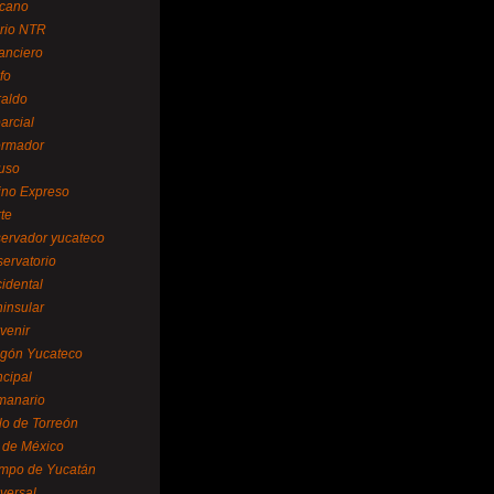
cano
ario NTR
nanciero
fo
raldo
arcial
formador
ruso
tino Expreso
te
servador yucateco
servatorio
cidental
ninsular
venir
egón Yucateco
ncipal
manario
lo de Torreón
l de México
empo de Yucatán
versal