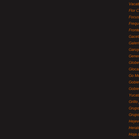
Vacat
Flor C
Focus
Frequ
Front
Gacet
Galerí
Garu
Gener
Globe
Gloca
Go Mé
Gobie
Gobie
Yucat
Grillo
Grupo
Grupo
Hejev
Heral
Hoja 