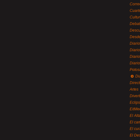
Corre
Cuart
Cultu
Debat
Desc
Desde
Diari
Diari
Diario
Diario
Potos
Di
Direc
Artes
Divert
Eclip
EitMe
El Alt
El ca
El cu
El De