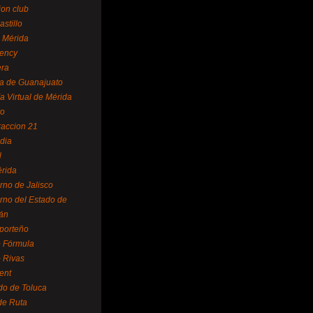
ion club
astillo
 Mérida
ency
era
a de Guanajuato
a Virtual de Mérida
yo
accion 21
dia
l
rida
rno de Jalisco
rno del Estado de
án
 porteño
 Fórmula
 Rivas
ent
do de Toluca
de Ruta