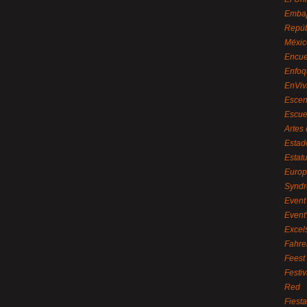
Embaj
Repúb
Méxic
Encue
Enfoq
EnViv
Escen
Escue
Artes
Estad
Estat
Euro
Syndr
Event 
Event
Excel
Fahre
Feest
Festi
Red
Fiest