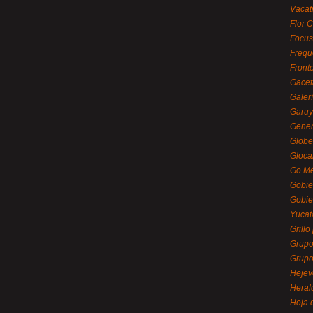
Vacat
Flor C
Focus
Frequ
Front
Gacet
Galerí
Garu
Gener
Globe
Gloca
Go Mé
Gobie
Gobie
Yucat
Grillo
Grupo
Grupo
Hejev
Heral
Hoja 