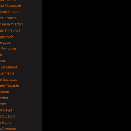
la Valladolid
ello Cultural
de Francia
o de la Imagen
as en la mira
ngo.mobi
n-pass
 the clown
fo
ical
 Up Mérida
Carmelita
o San Luis
uio Yucatán
cento
cento
ulta
o Belga
cto Latino
a Punto
aCorriente