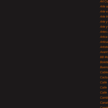
Art C
Arte a
Arte e
Arte 
Arte y
Arte y
Artes 
Artica
Artícu
Artisti
Avant
BB M
Bolet
Bueno
Cable
Cactu
Calle
Calle
Calle
Cambi
Canal
Cande