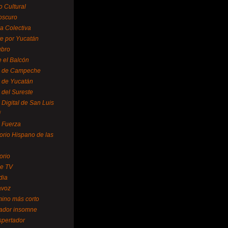
o Cultural
oscuro
ra Colectiva
e por Yucatán
ubro
 el Balcón
o de Campeche
o de Yucatán
 del Sureste
 Digital de San Luis
í
o Fuerza
torio Hispano de las
orio
se TV
dia
avoz
mino más corto
rador insomne
spertador