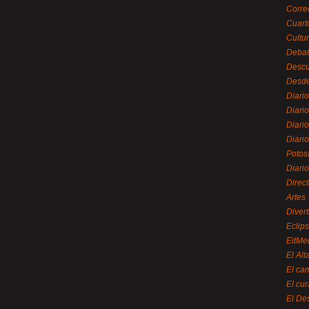
Corre
Cuart
Cultu
Debat
Desc
Desde
Diari
Diari
Diario
Diario
Potos
Diari
Direc
Artes
Divert
Eclip
EitMe
El Alt
El ca
El cu
El De