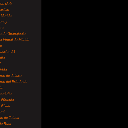
ion club
astillo
 Mérida
ency
era
a de Guanajuato
a Virtual de Mérida
yo
accion 21
dia
l
rida
rno de Jalisco
rno del Estado de
án
 porteño
 Fórmula
 Rivas
ent
do de Toluca
de Ruta