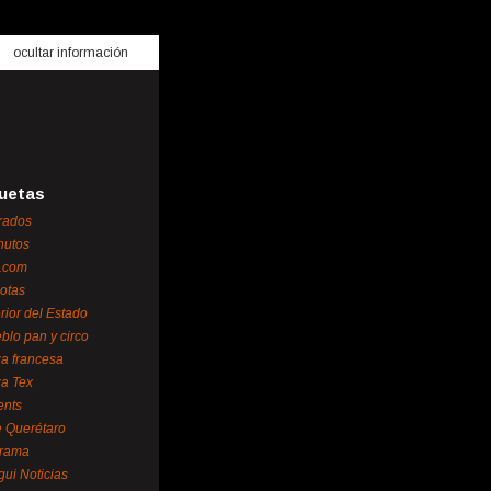
ocultar información
uetas
rados
nutos
.com
otas
erior del Estado
blo pan y circo
za francesa
za Tex
ents
 Querétaro
orama
gui Noticias