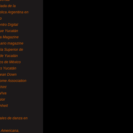
ada de la
lica Argentina en
o
ntro Digital
ue Yucatán
a Magazine
ario magazine
la Superior de
 de Yucatán
os de México
us Yucatán
pean Down
ome Association
hint
Viva
sior
nheit
vales de danza en
a Americana,