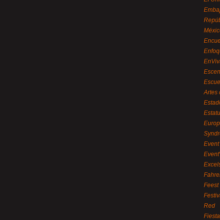
Embaj
Repúb
Méxic
Encue
Enfoq
EnViv
Escen
Escue
Artes
Estad
Estat
Euro
Syndr
Event 
Event
Excel
Fahre
Feest
Festi
Red
Fiest