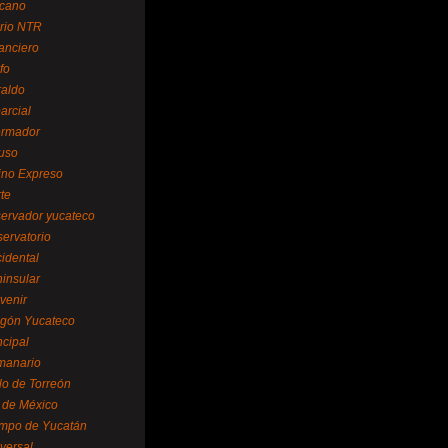
cano
ario NTR
nanciero
fo
raldo
arcial
formador
ruso
tino Expreso
te
servador yucateco
servatorio
cidental
ninsular
venir
egón Yucateco
ncipal
manario
lo de Torreón
l de México
empo de Yucatán
versal