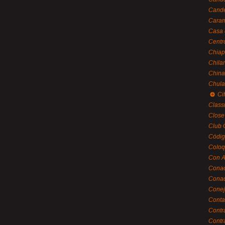
Cande
Caram
Casa 
Centr
Chiap
Chila
China
Chula
Ci
Class
Close
Club 
Códig
Coloq
Con A
Cona
Conac
Conej
Conta
Contr
Contr