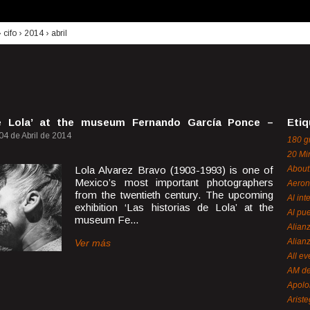
›
cifo
›
2014
›
abril
de Lola’ at the museum Fernando García Ponce –
Etiq
04 de Abril de 2014
180 g
20 Mi
Lola Alvarez Bravo (1903-1993) is one of
About
Mexico’s most important photographers
Aeron
from the twentieth century. The upcoming
Al int
exhibition ‘Las historias de Lola’ at the
Al pue
museum Fe...
Alian
Alian
Ver más
All ev
AM de
Apol
Ariste