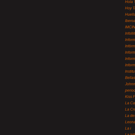
Hola 
Hoy T
Huell
Ibero
IMCI
Infolli
Infor
Infór
Infor
Infor
Infor
Instit
Bellas
Johnny
perio
Kiss 
La Ca
La Cr
La de
Leon
La i
La In