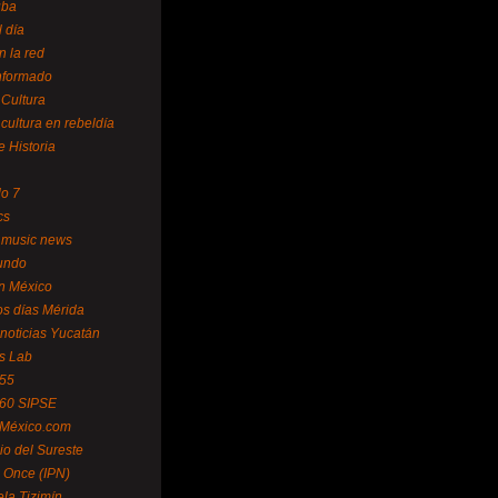
uba
l día
n la red
Informado
 Cultura
 cultura en rebeldía
e Historia
lo 7
cs
 music news
undo
ín México
s días Mérida
noticias Yucatán
s Lab
 55
 60 SIPSE
 México.com
o del Sureste
 Once (IPN)
la Tizimín