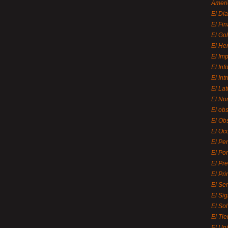
Ameri
El Di
El Fi
El Gol
El He
El Imp
El In
El Int
El La
El Nor
El ob
El Ob
El Oc
El Pe
El Por
El Pr
El Pri
El Se
El Sig
El So
El Ti
El Uni