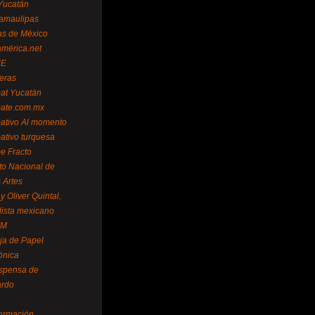
Yucatán
amaulipas
as de México
américa.net
NE
teras
mat Yucatán
mate.com.mx
mativo Al momento
mativo turquesa
me Fracto
uto Nacional de
 Artes
 Oliver Quintal,
dista mexicano
FM
ja de Papel
ónica
spensa de
ardo
formación