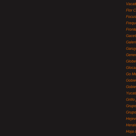
Vacat
Flor C
Focus
Frequ
Front
Gacet
Galerí
Garu
Gener
Globe
Gloca
Go Mé
Gobie
Gobie
Yucat
Grillo
Grupo
Grupo
Hejev
Heral
Hoja 