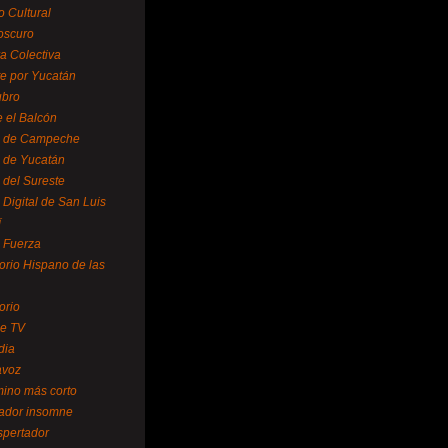
o Cultural
oscuro
ra Colectiva
e por Yucatán
ubro
 el Balcón
o de Campeche
o de Yucatán
 del Sureste
 Digital de San Luis
í
o Fuerza
torio Hispano de las
orio
se TV
dia
avoz
mino más corto
rador insomne
spertador