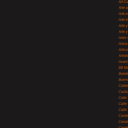
Art C
Arte a
Arte e
Arte 
Arte y
Arte y
Artes 
Artica
Artícu
Artisti
Avant
BB M
Bolet
Bueno
Cable
Cactu
Calle
Calle
Calle
Cambi
Canal
Cande