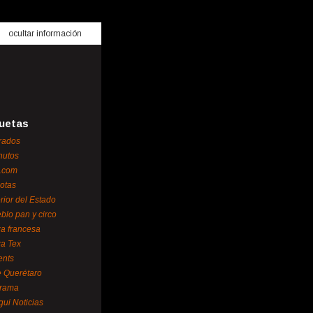
ocultar información
uetas
rados
nutos
.com
otas
erior del Estado
blo pan y circo
za francesa
za Tex
ents
 Querétaro
orama
gui Noticias