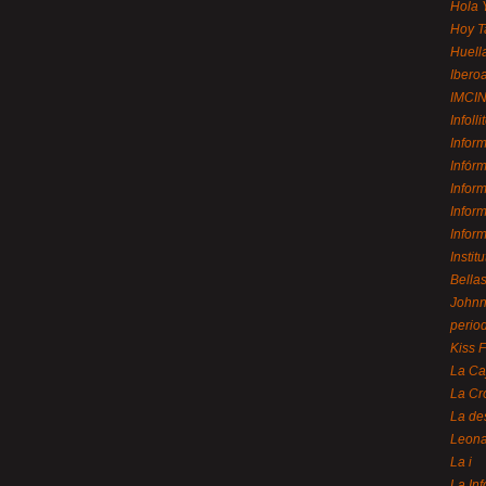
Hola 
Hoy T
Huell
Ibero
IMCI
Infolli
Infor
Infór
Infor
Infor
Infor
Instit
Bellas
Johnny
perio
Kiss 
La Ca
La Cr
La de
Leon
La i
La In