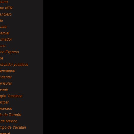
cano
ario NTR
nanciero
fo
raldo
arcial
formador
ruso
tino Expreso
te
servador yucateco
servatorio
cidental
ninsular
venir
egón Yucateco
ncipal
manario
lo de Torreón
l de México
empo de Yucatán
versal