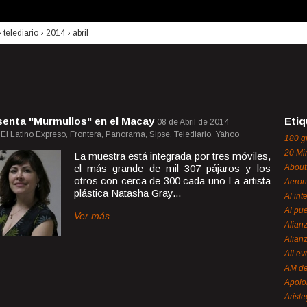
›
telediario
›
2014
›
abril
senta "Murmullos" en el Macay
Etiq
08 de Abril de 2014
, El Latino Expreso, Frontera, Panorama, Sipse, Telediario, Yahoo
180 g
20 Mi
La muestra está integrada por tres móviles,
el más grande de mil 307 pájaros y los
About
otros con cerca de 300 cada uno La artista
Aeron
plástica Natasha Gray...
Al int
Al pue
Ver más
Alian
Alian
All ev
AM de
Apol
Ariste