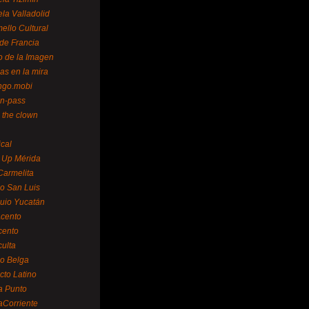
la Valladolid
ello Cultural
de Francia
o de la Imagen
as en la mira
ngo.mobi
n-pass
 the clown
ical
 Up Mérida
Carmelita
o San Luis
uio Yucatán
cento
cento
ulta
o Belga
cto Latino
a Punto
aCorriente