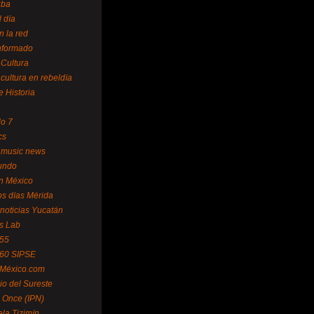
uba
l día
n la red
Informado
 Cultura
 cultura en rebeldía
e Historia
lo 7
cs
 music news
undo
ín México
s días Mérida
noticias Yucatán
s Lab
 55
 60 SIPSE
 México.com
o del Sureste
 Once (IPN)
la Tizimín