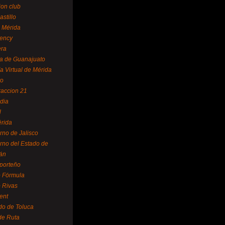
ion club
astillo
 Mérida
ency
era
a de Guanajuato
a Virtual de Mérida
yo
accion 21
dia
l
rida
rno de Jalisco
rno del Estado de
án
 porteño
 Fórmula
 Rivas
ent
do de Toluca
de Ruta