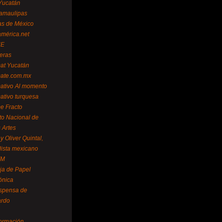
Yucatán
amaulipas
as de México
américa.net
NE
teras
mat Yucatán
mate.com.mx
mativo Al momento
mativo turquesa
me Fracto
uto Nacional de
 Artes
 Oliver Quintal,
dista mexicano
FM
ja de Papel
ónica
spensa de
ardo
formación