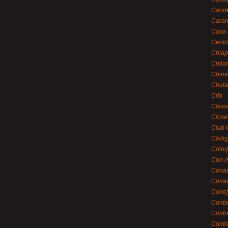
Cande
Caram
Casa 
Centr
Chiap
Chila
China
Chula
Cifo
Class
Close
Club 
Códig
Coloq
Con A
Cona
Conac
Conej
Conta
Contr
Contr