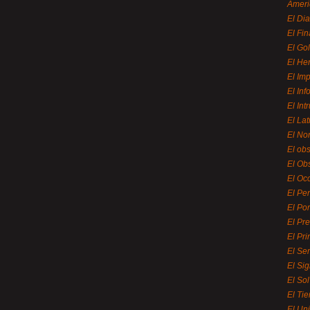
Ameri
El Di
El Fi
El Gol
El He
El Imp
El In
El Int
El La
El Nor
El ob
El Ob
El Oc
El Pe
El Por
El Pr
El Pri
El Se
El Sig
El So
El Ti
El Uni