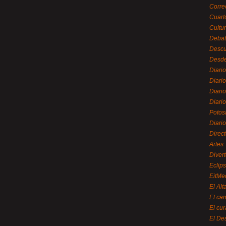
Corre
Cuart
Cultu
Debat
Desc
Desde
Diari
Diari
Diario
Diario
Potos
Diari
Direc
Artes
Divert
Eclip
EitMe
El Alt
El ca
El cu
El De