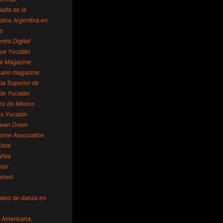
ada de la
lica Argentina en
o
ntro Digital
ue Yucatán
a Magazine
ario magazine
la Superior de
 de Yucatán
os de México
us Yucatán
pean Down
ome Association
hint
Viva
sior
nheit
vales de danza en
a Americana,