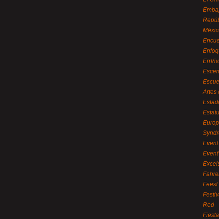
Embaj
Repúb
Méxic
Encue
Enfoq
EnViv
Escen
Escue
Artes
Estad
Estat
Euro
Syndr
Event 
Event
Excel
Fahre
Feest
Festi
Red
Fiest