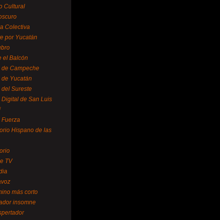
o Cultural
oscuro
ra Colectiva
e por Yucatán
ubro
 el Balcón
o de Campeche
o de Yucatán
 del Sureste
 Digital de San Luis
í
o Fuerza
torio Hispano de las
orio
se TV
dia
avoz
mino más corto
rador insomne
spertador