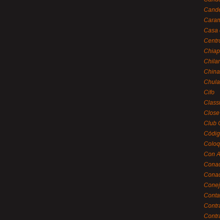
Cande
Caram
Casa 
Centr
Chiap
Chila
China
Chula
Cifo
Class
Close
Club 
Códig
Coloq
Con A
Cona
Conac
Conej
Conta
Contr
Contr