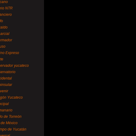
cano
ario NTR
nanciero
fo
raldo
arcial
formador
ruso
tino Expreso
te
servador yucateco
servatorio
cidental
ninsular
venir
egón Yucateco
ncipal
manario
lo de Torreón
l de México
empo de Yucatán
versal