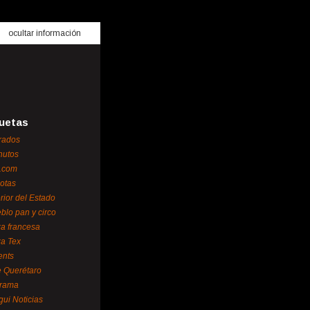
ocultar información
uetas
rados
nutos
.com
otas
erior del Estado
blo pan y circo
za francesa
za Tex
ents
 Querétaro
orama
gui Noticias