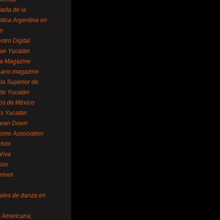
ada de la
lica Argentina en
o
ntro Digital
ue Yucatán
a Magazine
ario magazine
la Superior de
 de Yucatán
os de México
us Yucatán
pean Down
ome Association
hint
Viva
sior
nheit
vales de danza en
a Americana,