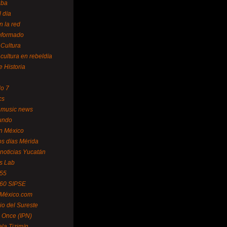
uba
l día
n la red
Informado
 Cultura
 cultura en rebeldía
e Historia
lo 7
cs
 music news
undo
ín México
s días Mérida
noticias Yucatán
s Lab
 55
 60 SIPSE
 México.com
o del Sureste
 Once (IPN)
la Tizimín