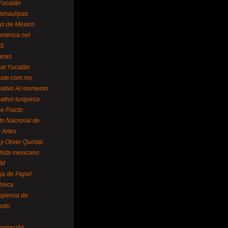
Yucatán
amaulipas
as de México
américa.net
NE
teras
mat Yucatán
mate.com.mx
mativo Al momento
mativo turquesa
me Fracto
uto Nacional de
 Artes
 Oliver Quintal,
dista mexicano
FM
ja de Papel
ónica
spensa de
ardo
formación