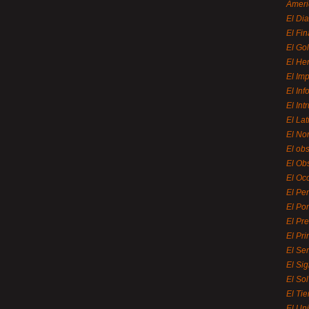
Ameri
El Di
El Fi
El Gol
El He
El Imp
El In
El Int
El La
El Nor
El ob
El Ob
El Oc
El Pe
El Por
El Pr
El Pri
El Se
El Sig
El So
El Ti
El Uni