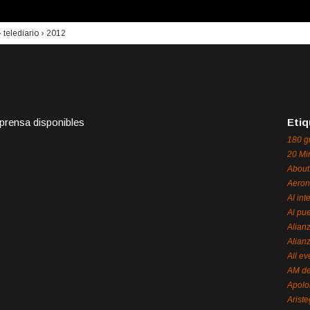
›
telediario
›
2012
 prensa disponibles
Etiq
180 g
20 Mi
About
Aeron
Al int
Al pue
Alian
Alian
All ev
AM de
Apol
Ariste