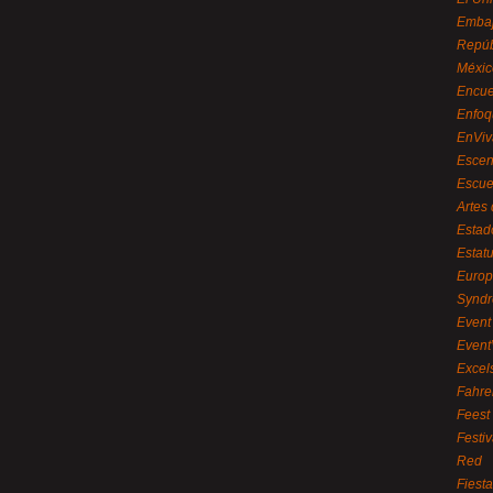
Embaj
Repúb
Méxic
Encue
Enfoq
EnViv
Escen
Escue
Artes
Estad
Estat
Euro
Syndr
Event 
Event
Excel
Fahre
Feest
Festi
Red
Fiest