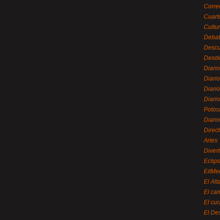
Corre
Cuart
Cultu
Debat
Desc
Desde
Diari
Diari
Diario
Diario
Potos
Diari
Direc
Artes
Divert
Eclip
EitMe
El Alt
El ca
El cu
El De