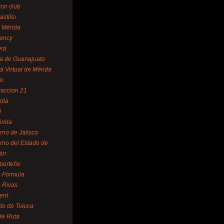
ion club
astillo
 Mérida
ency
era
a de Guanajuato
a Virtual de Mérida
yo
accion 21
dia
l
rida
rno de Jalisco
rno del Estado de
án
 porteño
 Fórmula
 Rivas
ent
do de Toluca
de Ruta