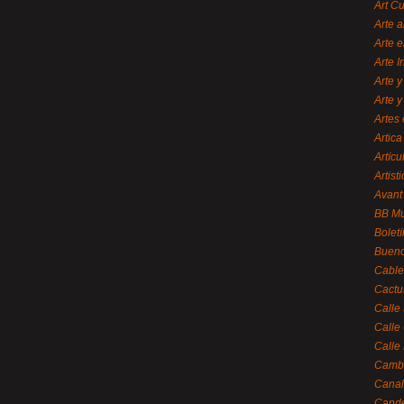
Art C
Arte a
Arte e
Arte 
Arte y
Arte y
Artes 
Artica
Artícu
Artisti
Avant
BB M
Bolet
Bueno
Cable
Cactu
Calle
Calle
Calle
Cambi
Canal
Cande