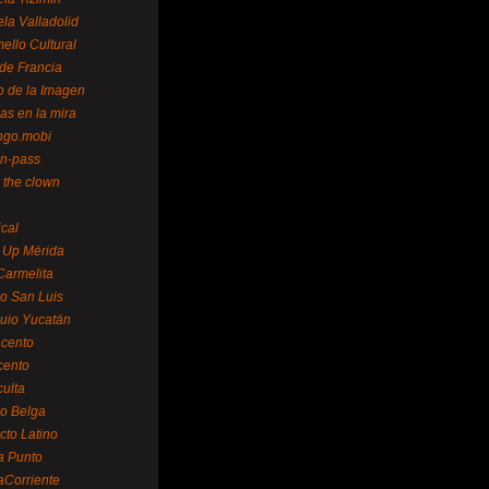
la Valladolid
ello Cultural
de Francia
o de la Imagen
as en la mira
ngo.mobi
n-pass
 the clown
ical
 Up Mérida
Carmelita
o San Luis
uio Yucatán
cento
cento
ulta
o Belga
cto Latino
a Punto
aCorriente