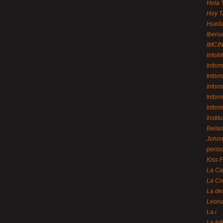
Hola 
Hoy T
Huell
Ibero
IMCI
Infolli
Infor
Infór
Infor
Infor
Infor
Instit
Bellas
Johnny
perio
Kiss 
La Ca
La Cr
La de
Leon
La i
La In