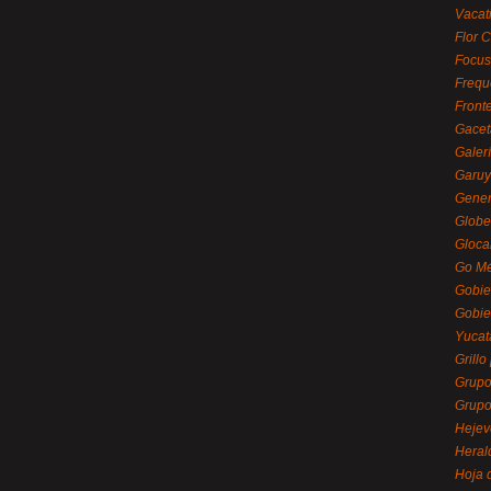
Vacat
Flor C
Focus
Frequ
Front
Gacet
Galerí
Garu
Gener
Globe
Gloca
Go Mé
Gobie
Gobie
Yucat
Grillo
Grupo
Grupo
Hejev
Heral
Hoja 