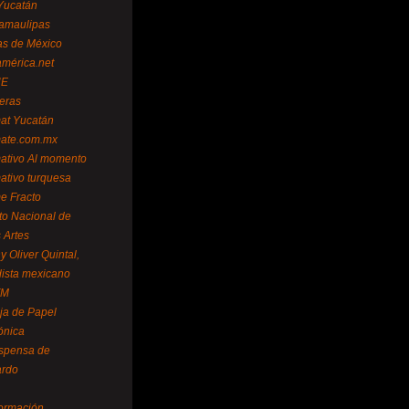
Yucatán
amaulipas
as de México
américa.net
NE
teras
mat Yucatán
mate.com.mx
mativo Al momento
mativo turquesa
me Fracto
uto Nacional de
 Artes
 Oliver Quintal,
dista mexicano
FM
ja de Papel
ónica
spensa de
ardo
formación