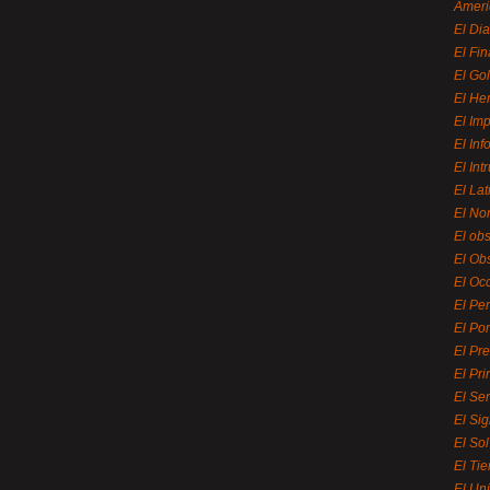
Ameri
El Di
El Fi
El Gol
El He
El Imp
El In
El Int
El La
El Nor
El ob
El Ob
El Oc
El Pe
El Por
El Pr
El Pri
El Se
El Sig
El So
El Ti
El Uni