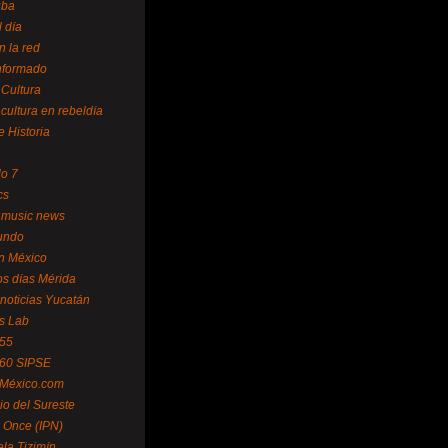
uba
l día
n la red
Informado
 Cultura
 cultura en rebeldía
e Historia
lo 7
cs
 music news
undo
ín México
s días Mérida
noticias Yucatán
s Lab
 55
 60 SIPSE
 México.com
o del Sureste
 Once (IPN)
la Tizimín