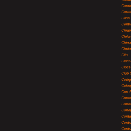
Cande
Caram
Casa 
Centr
Chiap
Chila
China
Chula
Cifo
Class
Close
Club 
Códig
Coloq
Con A
Cona
Conac
Conej
Conta
Contr
Contr