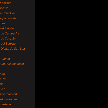
o Cultural
oscuro
ra Colectiva
e por Yucatán
ubro
 el Balcón
o de Campeche
o de Yucatán
 del Sureste
 Digital de San Luis
í
o Fuerza
torio Hispano de las
orio
se TV
dia
avoz
mino más corto
rador insomne
spertador