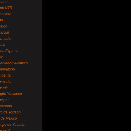
cano
ario NTR
nanciero
fo
raldo
arcial
formador
ruso
tino Expreso
te
servador yucateco
servatorio
cidental
ninsular
venir
egón Yucateco
ncipal
manario
lo de Torreón
l de México
empo de Yucatán
versal