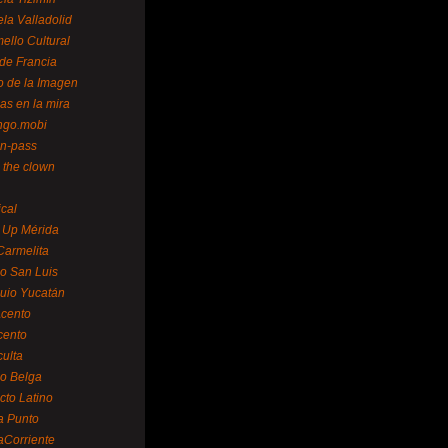
la Valladolid
ello Cultural
de Francia
o de la Imagen
as en la mira
ngo.mobi
n-pass
 the clown
ical
 Up Mérida
Carmelita
o San Luis
uio Yucatán
cento
cento
ulta
o Belga
cto Latino
a Punto
aCorriente