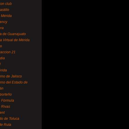
ion club
astillo
 Mérida
ency
era
a de Guanajuato
a Virtual de Mérida
yo
accion 21
dia
l
rida
rno de Jalisco
rno del Estado de
án
 porteño
 Fórmula
 Rivas
ent
do de Toluca
de Ruta