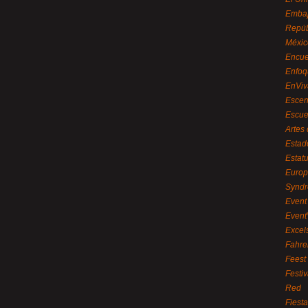
Embaj
Repúb
Méxic
Encue
Enfoq
EnViv
Escen
Escue
Artes
Estad
Estat
Euro
Syndr
Event 
Event
Excel
Fahre
Feest
Festi
Red
Fiest