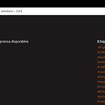
›
telediario
›
2018
 prensa disponibles
Etiq
180 g
20 Mi
About
Aeron
Al int
Al pue
Alian
Alian
All ev
AM de
Apol
Ariste