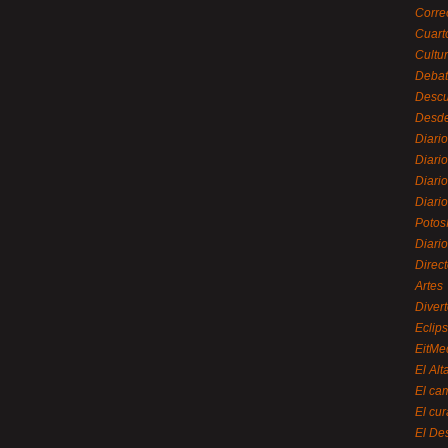
Corre
Cuart
Cultu
Debat
Desc
Desde
Diari
Diari
Diario
Diario
Potos
Diari
Direc
Artes
Divert
Eclip
EitMe
El Alt
El ca
El cu
El De