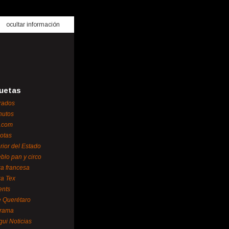
ocultar información
uetas
rados
nutos
.com
otas
erior del Estado
blo pan y circo
za francesa
za Tex
ents
 Querétaro
orama
gui Noticias