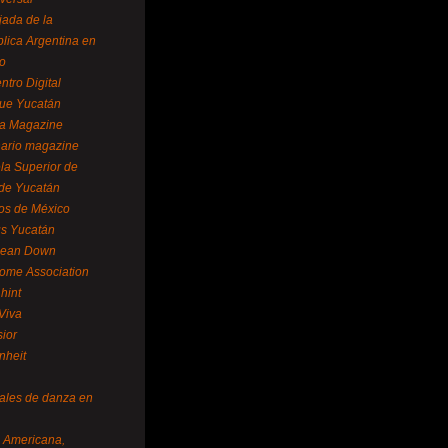
ada de la
lica Argentina en
o
ntro Digital
ue Yucatán
a Magazine
ario magazine
la Superior de
 de Yucatán
os de México
us Yucatán
pean Down
ome Association
hint
Viva
sior
nheit
vales de danza en
a Americana,