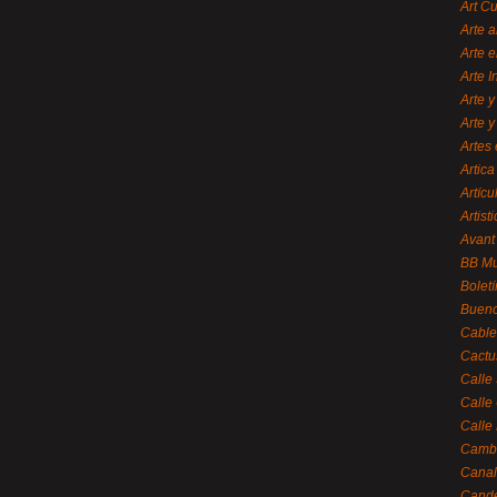
Art C
Arte a
Arte e
Arte 
Arte y
Arte y
Artes 
Artica
Artícu
Artisti
Avant
BB M
Bolet
Bueno
Cable
Cactu
Calle
Calle
Calle
Cambi
Canal
Cande