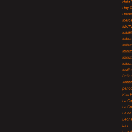
Hola 
Hoy T
Huell
Ibero
IMCI
Infolli
Infor
Infór
Infor
Infor
Infor
Instit
Bellas
Johnny
perio
Kiss 
La Ca
La Cr
La de
Leon
La i
La In