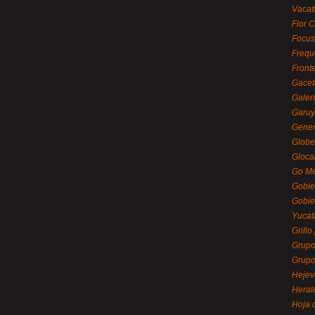
Vacat
Flor C
Focus
Frequ
Front
Gacet
Galerí
Garu
Gener
Globe
Gloca
Go Mé
Gobie
Gobie
Yucat
Grillo
Grupo
Grupo
Hejev
Heral
Hoja 