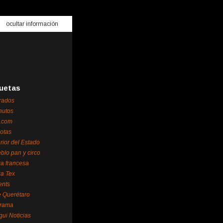
ocultar información
uetas
rados
nutos
.com
otas
erior del Estado
blo pan y circo
za francesa
za Tex
ents
 Querétaro
orama
gui Noticias