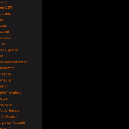
cano
ario NTR
nanciero
fo
raldo
arcial
formador
ruso
tino Expreso
te
servador yucateco
servatorio
cidental
ninsular
venir
egón Yucateco
ncipal
manario
lo de Torreón
l de México
empo de Yucatán
versal