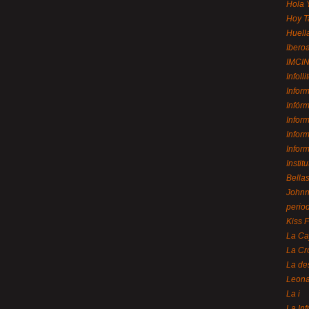
Hola 
Hoy T
Huell
Ibero
IMCI
Infolli
Infor
Infór
Infor
Infor
Infor
Instit
Bellas
Johnny
perio
Kiss 
La Ca
La Cr
La de
Leon
La i
La In