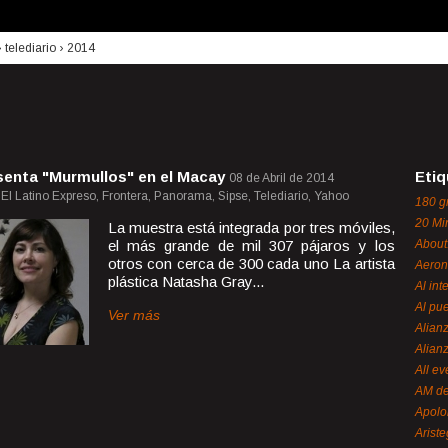
›
telediario
›
2014
senta "Murmullos" en el Macay
Etiq
08 de Abril de 2014
, El Latino Expreso, Frontera, Panorama, Sipse, Telediario, Yahoo
180 g
20 Mi
La muestra está integrada por tres móviles,
el más grande de mil 307 pájaros y los
About
otros con cerca de 300 cada uno La artista
Aeron
plástica Natasha Gray...
Al int
Al pue
Ver más
Alian
Alian
All ev
AM de
Apol
Ariste