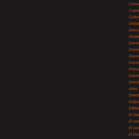
Corre
Cuart
Cultu
Debat
Desc
Desde
Diari
Diari
Diario
Diario
Potos
Diari
Direc
Artes
Divert
Eclip
EitMe
El Alt
El ca
El cu
El De