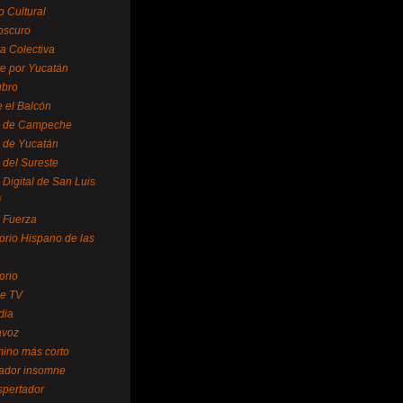
o Cultural
oscuro
ra Colectiva
e por Yucatán
ubro
 el Balcón
o de Campeche
o de Yucatán
 del Sureste
 Digital de San Luis
í
o Fuerza
torio Hispano de las
orio
se TV
dia
avoz
mino más corto
rador insomne
spertador