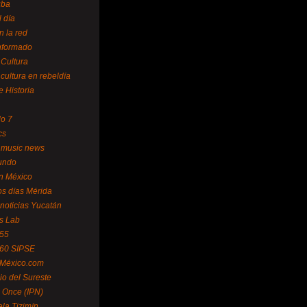
uba
l día
n la red
Informado
 Cultura
 cultura en rebeldía
e Historia
lo 7
cs
 music news
undo
ín México
s días Mérida
noticias Yucatán
s Lab
 55
 60 SIPSE
 México.com
o del Sureste
 Once (IPN)
la Tizimín