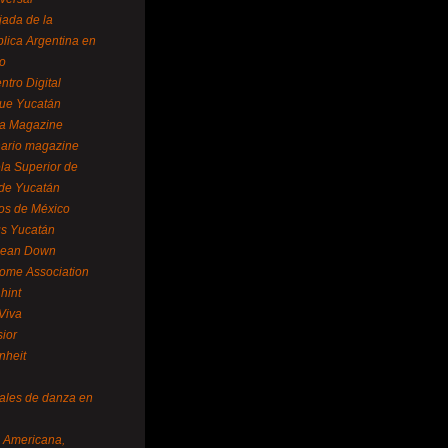
ada de la
lica Argentina en
o
ntro Digital
ue Yucatán
a Magazine
ario magazine
la Superior de
 de Yucatán
os de México
us Yucatán
pean Down
ome Association
hint
Viva
sior
nheit
vales de danza en
a Americana,