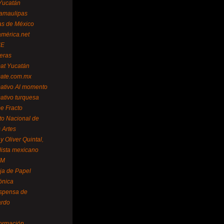
Yucatán
amaulipas
as de México
américa.net
NE
teras
mat Yucatán
mate.com.mx
mativo Al momento
mativo turquesa
me Fracto
uto Nacional de
 Artes
 Oliver Quintal,
dista mexicano
FM
ja de Papel
ónica
spensa de
ardo
formación