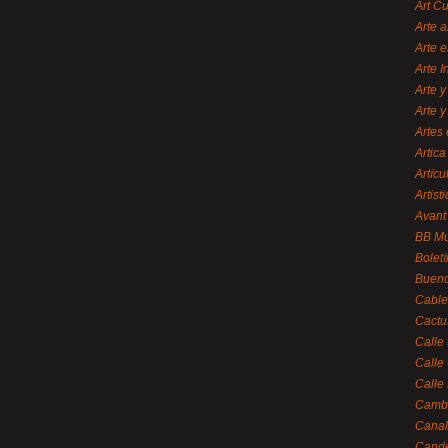
Art C
Arte a
Arte e
Arte 
Arte y
Arte y
Artes 
Artica
Artícu
Artisti
Avant
BB M
Bolet
Bueno
Cable
Cactu
Calle
Calle
Calle
Cambi
Canal
Cande