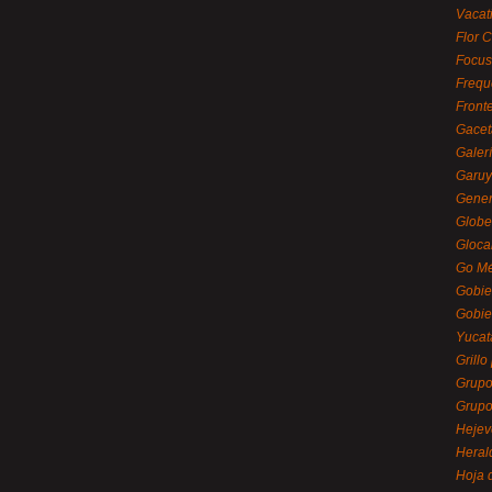
Vacat
Flor C
Focus
Frequ
Front
Gacet
Galerí
Garu
Gener
Globe
Gloca
Go Mé
Gobie
Gobie
Yucat
Grillo
Grupo
Grupo
Hejev
Heral
Hoja 