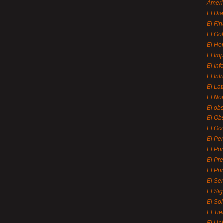
Ameri
El Di
El Fi
El Gol
El He
El Imp
El In
El Int
El La
El Nor
El ob
El Ob
El Oc
El Pe
El Por
El Pr
El Pri
El Se
El Sig
El So
El Ti
El Uni