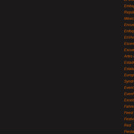
Embaj
Repúb
Méxic
Encue
Enfoq
EnViv
Escen
Escue
Artes
Estad
Estat
Euro
Syndr
Event 
Event
Excel
Fahre
Feest
Festi
Red
Fiest