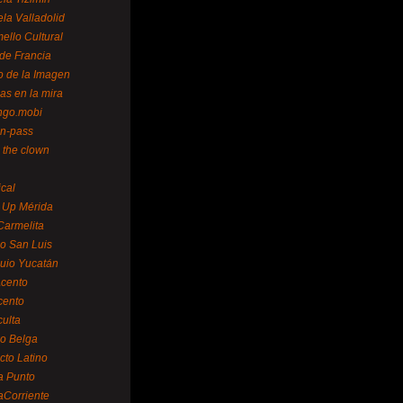
la Valladolid
ello Cultural
de Francia
o de la Imagen
as en la mira
ngo.mobi
n-pass
 the clown
ical
 Up Mérida
Carmelita
o San Luis
uio Yucatán
cento
cento
ulta
o Belga
cto Latino
a Punto
aCorriente