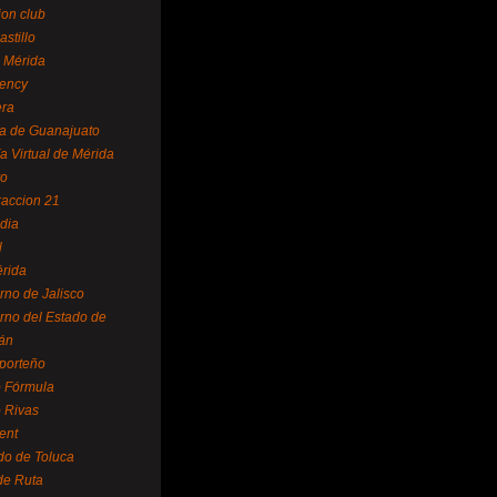
ion club
astillo
 Mérida
ency
era
a de Guanajuato
a Virtual de Mérida
yo
accion 21
dia
l
rida
rno de Jalisco
rno del Estado de
án
 porteño
 Fórmula
 Rivas
ent
do de Toluca
de Ruta