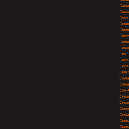
Cande
Caram
Casa 
Centr
Chiap
Chila
China
Chula
Cifo
Class
Close
Club 
Códig
Coloq
Con A
Cona
Conac
Conej
Conta
Contr
Contr