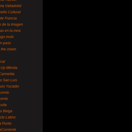
la Valladolid
ello Cultural
de Francia
o de la Imagen
as en la mira
ngo.mobi
n-pass
 the clown
ical
 Up Mérida
Carmelita
o San Luis
uio Yucatán
cento
cento
ulta
o Belga
cto Latino
a Punto
aCorriente