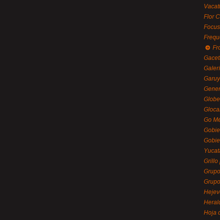
Vacat
Flor C
Focus
Frequ
Fr
Gacet
Galerí
Garu
Gener
Globe
Gloca
Go Mé
Gobie
Gobie
Yucat
Grillo
Grupo
Grupo
Hejev
Heral
Hoja 