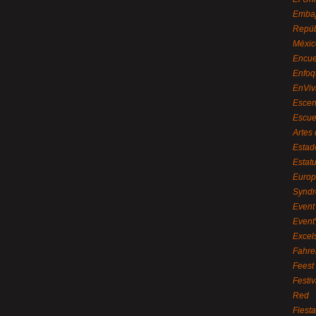
Embaj
Repúb
Méxic
Encue
Enfoq
EnViv
Escen
Escue
Artes
Estad
Estat
Euro
Syndr
Event 
Event
Excel
Fahre
Feest
Festi
Red
Fiest