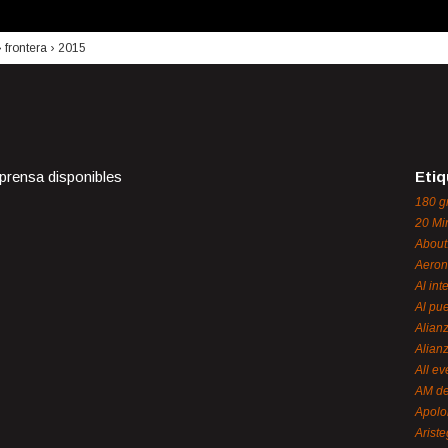
›
frontera
›
2015
 prensa disponibles
Etiq
180 g
20 Mi
About
Aeron
Al int
Al pue
Alian
Alian
All ev
AM de
Apol
Ariste