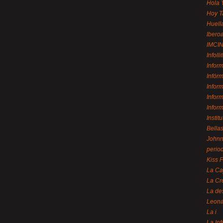
Hola 
Hoy T
Huell
Ibero
IMCI
Infolli
Infor
Infór
Infor
Infor
Infor
Instit
Bellas
Johnny
perio
Kiss 
La Ca
La Cr
La de
Leon
La i
La In