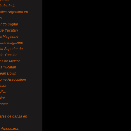
ada de la
lica Argentina en
o
ntro Digital
ue Yucatán
a Magazine
ario magazine
la Superior de
 de Yucatán
os de México
us Yucatán
pean Down
ome Association
hint
Viva
sior
nheit
vales de danza en
a Americana,