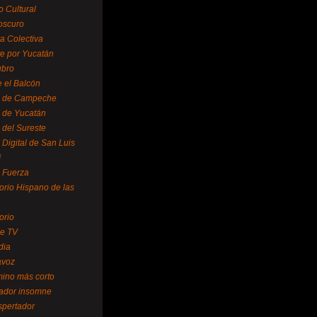
o Cultural
oscuro
ra Colectiva
e por Yucatán
ubro
 el Balcón
o de Campeche
o de Yucatán
 del Sureste
 Digital de San Luis
í
o Fuerza
torio Hispano de las
orio
se TV
dia
avoz
mino más corto
rador insomne
spertador