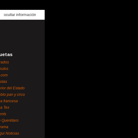
ocultar información
uetas
rados
nutos
.com
otas
erior del Estado
blo pan y circo
za francesa
za Tex
ents
 Querétaro
orama
gui Noticias