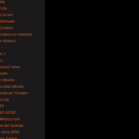
uba
l día
n la red
Informado
 Cultura
 cultura en rebeldía
e Historia
lo 7
cs
 music news
undo
ín México
s días Mérida
noticias Yucatán
s Lab
 55
 60 SIPSE
 México.com
o del Sureste
 Once (IPN)
la Tizimín