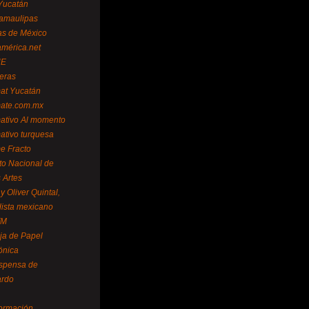
Yucatán
amaulipas
as de México
américa.net
NE
teras
mat Yucatán
mate.com.mx
mativo Al momento
mativo turquesa
me Fracto
uto Nacional de
 Artes
 Oliver Quintal,
dista mexicano
FM
ja de Papel
ónica
spensa de
ardo
formación