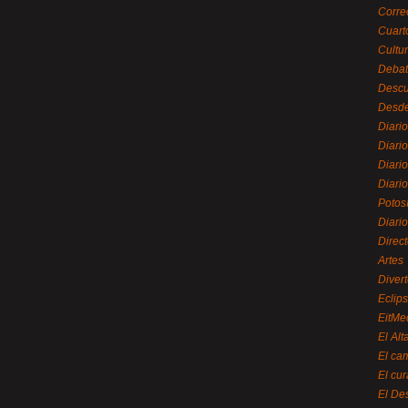
Corre
Cuart
Cultu
Debat
Desc
Desde
Diari
Diari
Diario
Diario
Potos
Diari
Direc
Artes
Divert
Eclip
EitMe
El Alt
El ca
El cu
El De