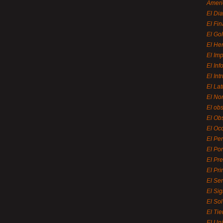
Ameri
El Di
El Fi
El Gol
El He
El Imp
El In
El Int
El La
El Nor
El ob
El Ob
El Oc
El Pe
El Por
El Pr
El Pri
El Se
El Sig
El So
El Ti
El Uni