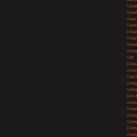
Cande
Caram
Casa 
Centr
Chiap
Chila
China
Chula
Cifo
Class
Close
Club 
Códig
Coloq
Con A
Cona
Conac
Conej
Conta
Contr
Contr