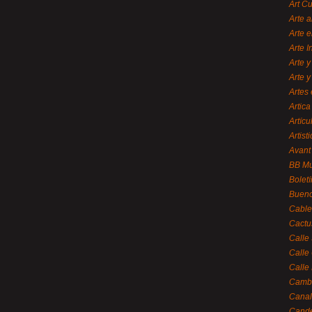
Art C
Arte a
Arte e
Arte 
Arte y
Arte y
Artes 
Artica
Artícu
Artisti
Avant
BB M
Bolet
Bueno
Cable
Cactu
Calle
Calle
Calle
Cambi
Canal
Cande