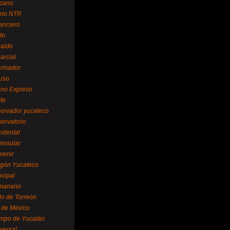
cano
ario NTR
nanciero
fo
raldo
arcial
formador
ruso
tino Expreso
te
servador yucateco
servatorio
cidental
ninsular
venir
egón Yucateco
ncipal
manario
lo de Torreón
l de México
empo de Yucatán
versal