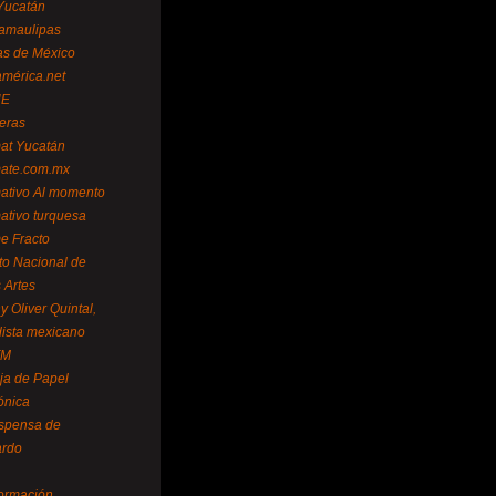
Yucatán
amaulipas
as de México
américa.net
NE
teras
mat Yucatán
mate.com.mx
mativo Al momento
mativo turquesa
me Fracto
uto Nacional de
 Artes
 Oliver Quintal,
dista mexicano
FM
ja de Papel
ónica
spensa de
ardo
formación