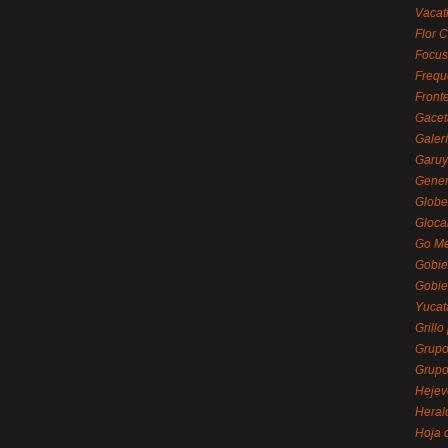
Vacat
Flor C
Focus
Frequ
Front
Gacet
Galerí
Garu
Gener
Globe
Gloca
Go Mé
Gobie
Gobie
Yucat
Grillo
Grupo
Grupo
Hejev
Heral
Hoja 