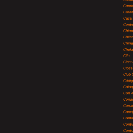
Cande
Caram
Casa 
Centr
Chiap
Chila
China
Chula
Cifo
Class
Close
Club 
Códig
Coloq
Con A
Cona
Conac
Conej
Conta
Contr
Contr