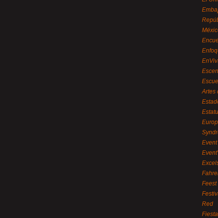
Embaj
Repúb
Méxic
Encue
Enfoq
EnViv
Escen
Escue
Artes
Estad
Estat
Euro
Syndr
Event 
Event
Excel
Fahre
Feest
Festi
Red
Fiest