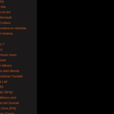
uba
l día
n la red
Informado
 Cultura
 cultura en rebeldía
e Historia
lo 7
cs
 music news
undo
ín México
s días Mérida
noticias Yucatán
s Lab
 55
 60 SIPSE
 México.com
o del Sureste
 Once (IPN)
la Tizimín