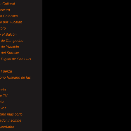
o Cultural
oscuro
ra Colectiva
e por Yucatán
ubro
 el Balcón
o de Campeche
o de Yucatán
 del Sureste
 Digital de San Luis
í
o Fuerza
torio Hispano de las
orio
se TV
dia
avoz
mino más corto
rador insomne
spertador