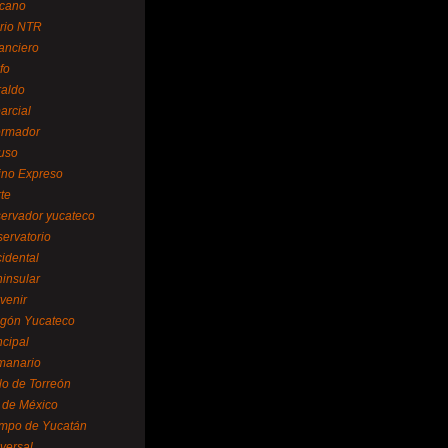
cano
ario NTR
nanciero
fo
raldo
arcial
formador
ruso
tino Expreso
te
servador yucateco
servatorio
cidental
ninsular
venir
egón Yucateco
ncipal
manario
lo de Torreón
l de México
empo de Yucatán
versal