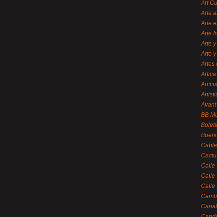
Art C
Arte a
Arte e
Arte 
Arte y
Arte y
Artes 
Artica
Artícu
Artisti
Avant
BB M
Bolet
Bueno
Cable
Cactu
Calle
Calle
Calle
Cambi
Canal
Cande