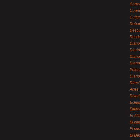
Corre
Cuart
Cultu
Debat
Desc
Desde
Diari
Diari
Diario
Diario
Potos
Diari
Direc
Artes
Divert
Eclip
EitMe
El Alt
El ca
El cu
El De