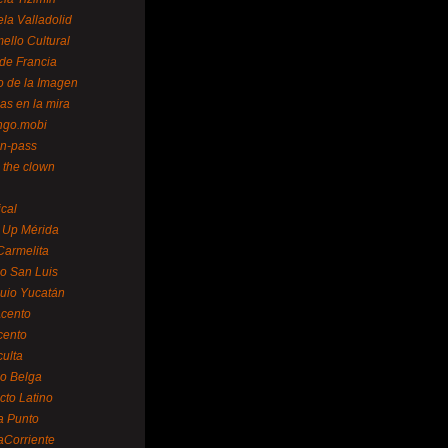
la Valladolid
ello Cultural
de Francia
o de la Imagen
as en la mira
ngo.mobi
n-pass
 the clown
ical
 Up Mérida
Carmelita
o San Luis
uio Yucatán
cento
cento
ulta
o Belga
cto Latino
a Punto
aCorriente