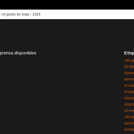
›
mi punto de vista
›
2016
 prensa disponibles
Etiq
180 g
20 Mi
About
Aeron
Al int
Al pue
Alian
Alian
All ev
AM de
Apol
Ariste