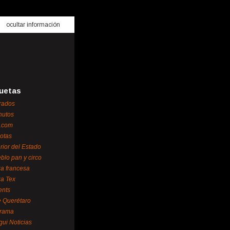
ocultar información
uetas
rados
nutos
.com
otas
erior del Estado
blo pan y circo
za francesa
za Tex
ents
 Querétaro
orama
gui Noticias