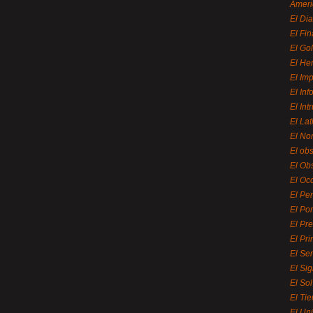
Ameri
El Di
El Fi
El Gol
El He
El Imp
El In
El Int
El La
El Nor
El ob
El Ob
El Oc
El Pe
El Por
El Pr
El Pri
El Se
El Sig
El So
El Ti
El Uni