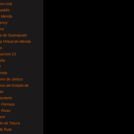
ion club
astillo
 Mérida
ency
era
a de Guanajuato
a Virtual de Mérida
yo
accion 21
dia
l
rida
rno de Jalisco
rno del Estado de
án
 porteño
 Fórmula
 Rivas
ent
do de Toluca
de Ruta