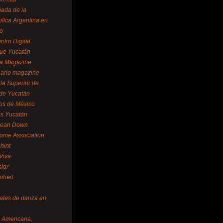
ada de la
lica Argentina en
o
ntro Digital
ue Yucatán
a Magazine
ario magazine
la Superior de
 de Yucatán
os de México
us Yucatán
pean Down
ome Association
hint
Viva
sior
nheit
vales de danza en
a Americana,