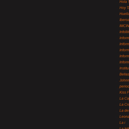
Hola 
Hoy T
Huell
Ibero
IMCI
Infolli
Infor
Infór
Infor
Infor
Infor
Instit
Bellas
Johnny
perio
Kiss 
La Ca
La Cr
La de
Leon
La i
La In