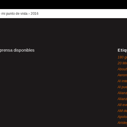
›
mi punto de vista
›
2016
 prensa disponibles
Etiq
180 g
20 Mi
About
Aeron
Al int
Al pue
Alian
Alian
All ev
AM de
Apol
Ariste