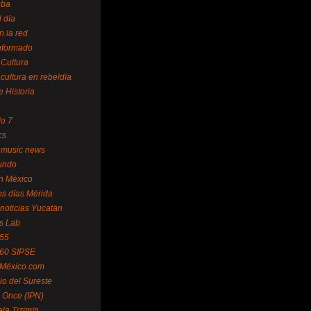
uba
l día
n la red
Informado
 Cultura
 cultura en rebeldía
e Historia
lo 7
cs
 music news
undo
ín México
s días Mérida
noticias Yucatán
s Lab
 55
 60 SIPSE
 México.com
o del Sureste
 Once (IPN)
la Tizimín