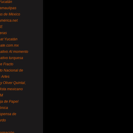
Yucatán
amaulipas
as de México
américa.net
NE
teras
mat Yucatán
mate.com.mx
mativo Al momento
mativo turquesa
me Fracto
uto Nacional de
 Artes
 Oliver Quintal,
dista mexicano
FM
ja de Papel
ónica
spensa de
ardo
formación