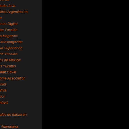
ada de la
lica Argentina en
o
ntro Digital
ue Yucatán
a Magazine
ario magazine
la Superior de
 de Yucatán
os de México
us Yucatán
pean Down
ome Association
hint
Viva
sior
nheit
vales de danza en
a Americana,