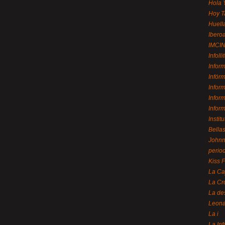
Hola 
Hoy T
Huell
Ibero
IMCI
Infolli
Infor
Infór
Infor
Infor
Infor
Instit
Bellas
Johnny
perio
Kiss 
La Ca
La Cr
La de
Leon
La i
La In