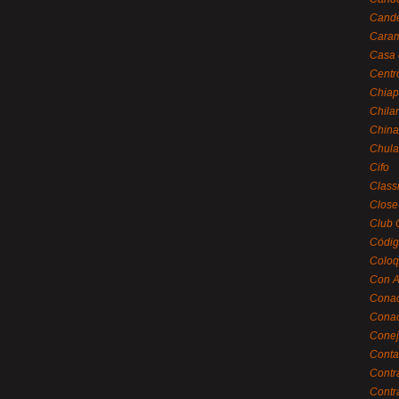
Cande
Caram
Casa 
Centr
Chiap
Chila
China
Chula
Cifo
Class
Close
Club 
Códig
Coloq
Con A
Cona
Conac
Conej
Conta
Contr
Contr