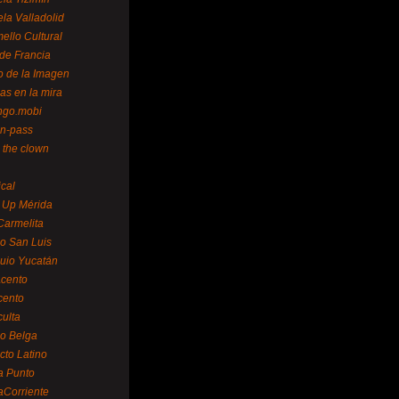
la Valladolid
ello Cultural
de Francia
o de la Imagen
as en la mira
ngo.mobi
n-pass
 the clown
ical
 Up Mérida
Carmelita
o San Luis
uio Yucatán
cento
cento
ulta
o Belga
cto Latino
a Punto
aCorriente