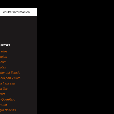
ocultar información
uetas
rados
nutos
.com
otas
erior del Estado
blo pan y circo
za francesa
za Tex
ents
 Querétaro
orama
gui Noticias