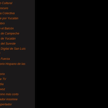
o Cultural
oscuro
ra Colectiva
e por Yucatán
ubro
 el Balcón
o de Campeche
o de Yucatán
 del Sureste
 Digital de San Luis
í
o Fuerza
torio Hispano de las
orio
se TV
dia
avoz
mino más corto
rador insomne
spertador