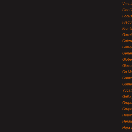
Vacat
Flor C
Focus
Frequ
Front
Gacet
Galerí
Garu
Gener
Globe
Gloca
Go Mé
Gobie
Gobie
Yucat
Grillo
Grupo
Grupo
Hejev
Heral
Hoja 