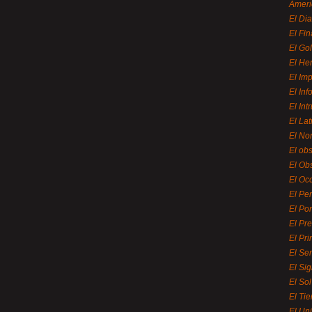
Ameri
El Di
El Fi
El Gol
El He
El Imp
El In
El Int
El La
El Nor
El ob
El Ob
El Oc
El Pe
El Por
El Pr
El Pri
El Se
El Sig
El So
El Ti
El Uni