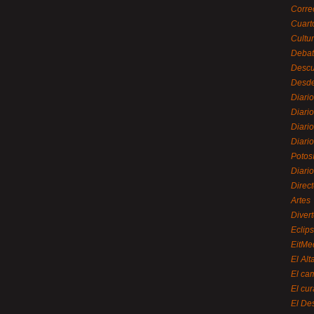
Corre
Cuart
Cultu
Debat
Desc
Desde
Diari
Diari
Diario
Diario
Potos
Diari
Direc
Artes
Divert
Eclip
EitMe
El Alt
El ca
El cu
El De