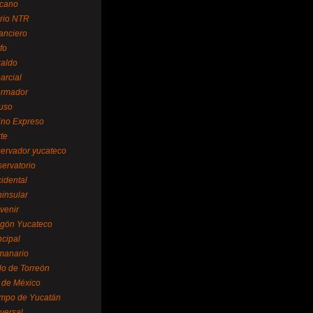
cano
ario NTR
nanciero
fo
raldo
arcial
formador
ruso
tino Expreso
te
servador yucateco
servatorio
cidental
ninsular
venir
egón Yucateco
ncipal
manario
lo de Torreón
l de México
empo de Yucatán
versal