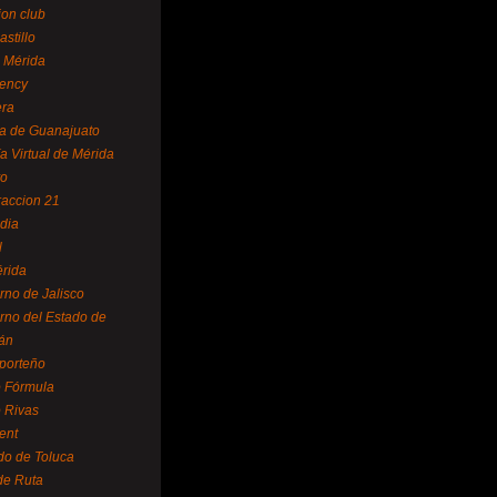
ion club
astillo
 Mérida
ency
era
a de Guanajuato
a Virtual de Mérida
yo
accion 21
dia
l
rida
rno de Jalisco
rno del Estado de
án
 porteño
 Fórmula
 Rivas
ent
do de Toluca
de Ruta