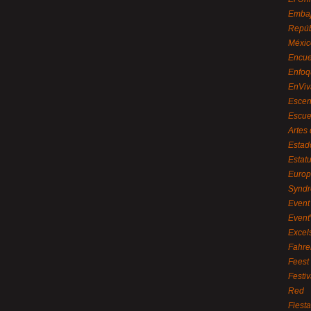
Embaj
Repúb
Méxic
Encue
Enfoq
EnViv
Escen
Escue
Artes
Estad
Estat
Euro
Syndr
Event 
Event
Excel
Fahre
Feest
Festi
Red
Fiest