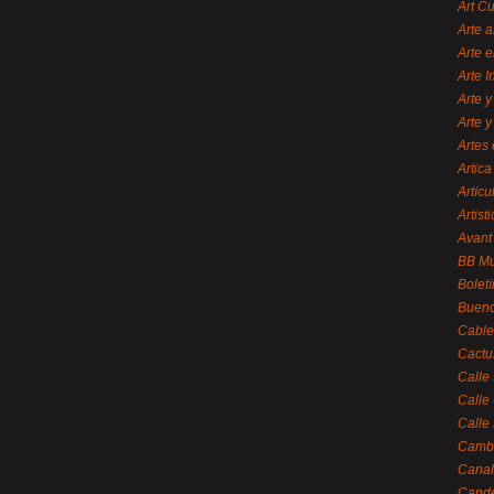
Art C
Arte a
Arte e
Arte 
Arte y
Arte y
Artes 
Artica
Artícu
Artisti
Avant
BB M
Bolet
Bueno
Cable
Cactu
Calle
Calle
Calle
Cambi
Canal
Cande