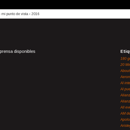
›
mi punto de vista
›
2016
 prensa disponibles
Etiq
180 g
20 Mi
About
Aeron
Al int
Al pue
Alian
Alian
All ev
AM de
Apol
Ariste