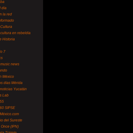
uba
l día
n la red
Informado
 Cultura
 cultura en rebeldía
e Historia
lo 7
cs
 music news
undo
ín México
s días Mérida
noticias Yucatán
s Lab
 55
 60 SIPSE
 México.com
o del Sureste
 Once (IPN)
la Tizimín