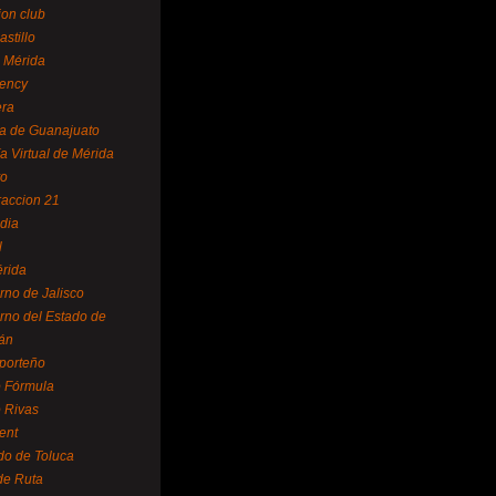
ion club
astillo
 Mérida
ency
era
a de Guanajuato
a Virtual de Mérida
yo
accion 21
dia
l
rida
rno de Jalisco
rno del Estado de
án
 porteño
 Fórmula
 Rivas
ent
do de Toluca
de Ruta