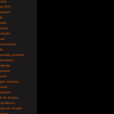
cano
ario NTR
nanciero
fo
raldo
arcial
formador
ruso
tino Expreso
te
servador yucateco
servatorio
cidental
ninsular
venir
egón Yucateco
ncipal
manario
lo de Torreón
l de México
empo de Yucatán
versal