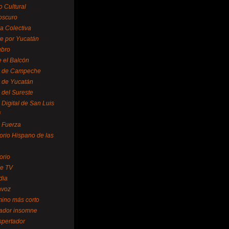
o Cultural
oscuro
ra Colectiva
e por Yucatán
ubro
 el Balcón
o de Campeche
o de Yucatán
 del Sureste
 Digital de San Luis
í
o Fuerza
torio Hispano de las
orio
se TV
dia
avoz
mino más corto
rador insomne
spertador