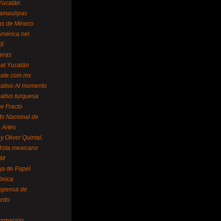
Yucatán
amaulipas
as de México
américa.net
NE
teras
mat Yucatán
mate.com.mx
mativo Al momento
mativo turquesa
me Fracto
uto Nacional de
 Artes
 Oliver Quintal,
dista mexicano
FM
ja de Papel
ónica
spensa de
ardo
formación