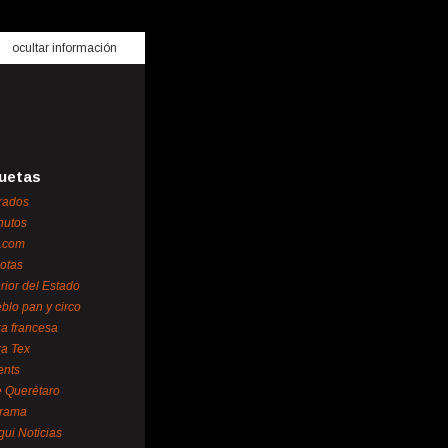
ocultar información
uetas
rados
nutos
.com
otas
erior del Estado
blo pan y circo
za francesa
za Tex
ents
 Querétaro
orama
gui Noticias