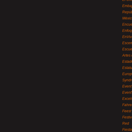
Embaj
Repúb
Méxic
Encue
Enfoq
EnViv
Escen
Escue
Artes
Estad
Estat
Euro
Syndr
Event 
Event
Excel
Fahre
Feest
Festi
Red
Fiest