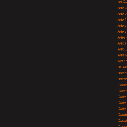
Art C
Arte a
Arte e
Arte 
Arte y
Arte y
Artes 
Artica
Artícu
Artisti
Avant
BB M
Bolet
Bueno
Cable
Cactu
Calle
Calle
Calle
Cambi
Canal
Cande