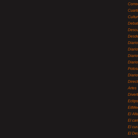
Corre
Cuart
Cultu
Debat
Desc
Desde
Diari
Diari
Diario
Diario
Potos
Diari
Direc
Artes
Divert
Eclip
EitMe
El Alt
El ca
El cu
El De