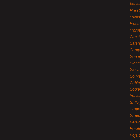
Vacat
Flor C
Focus
Frequ
Front
Gacet
Galerí
Garu
Gener
Globe
Gloca
Go Mé
Gobie
Gobie
Yucat
Grillo
Grupo
Grupo
Hejev
Heral
Hoja 