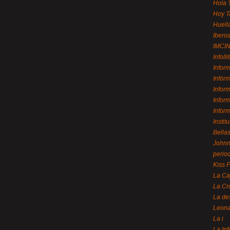
Hola 
Hoy T
Huell
Ibero
IMCI
Infolli
Infor
Infór
Infor
Infor
Infor
Instit
Bellas
Johnny
perio
Kiss 
La Ca
La Cr
La de
Leon
La i
La In