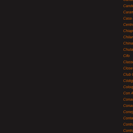
Cande
Caram
Casa 
Centr
Chiap
Chila
China
Chula
Cifo
Class
Close
Club 
Códig
Coloq
Con A
Cona
Conac
Conej
Conta
Contr
Contr