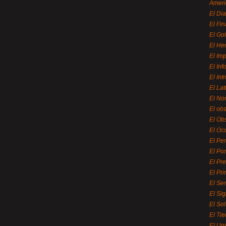
Ameri
El Di
El Fi
El Gol
El He
El Imp
El In
El Int
El La
El Nor
El ob
El Ob
El Oc
El Pe
El Por
El Pr
El Pri
El Se
El Sig
El So
El Ti
El Uni