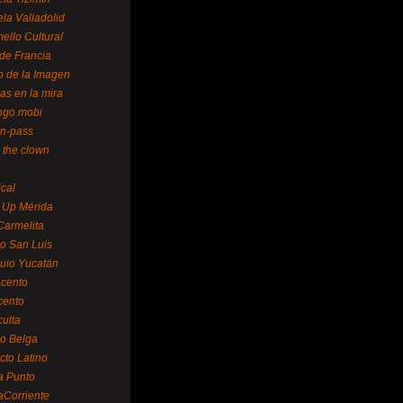
la Valladolid
ello Cultural
de Francia
o de la Imagen
as en la mira
ngo.mobi
n-pass
 the clown
ical
 Up Mérida
Carmelita
o San Luis
uio Yucatán
cento
cento
ulta
o Belga
cto Latino
a Punto
aCorriente