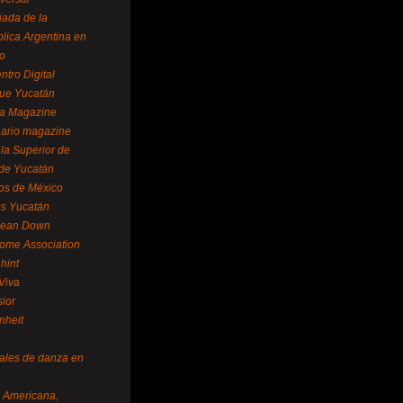
ada de la
lica Argentina en
o
ntro Digital
ue Yucatán
a Magazine
ario magazine
la Superior de
 de Yucatán
os de México
us Yucatán
pean Down
ome Association
hint
Viva
sior
nheit
vales de danza en
a Americana,