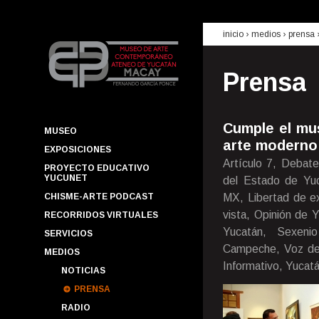
inicio
› medios ›
prensa
Prensa
Cumple el mu
MUSEO
arte moderno
EXPOSICIONES
Artículo 7, Debate
PROYECTO EDUCATIVO
YUCUNET
del Estado de Yuca
CHISME-ARTE PODCAST
MX, Libertad de ex
vista, Opinión de 
RECORRIDOS VIRTUALES
Yucatán, Sexenio
SERVICIOS
Campeche, Voz de 
MEDIOS
Informativo, Yucatá
NOTICIAS
PRENSA
RADIO