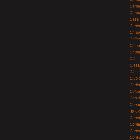
Cande
Caram
Casa 
Centr
Chiap
Chila
China
Chula
Cifo
Class
Close
Club 
Códig
Coloq
Con A
Cona
Co
Conej
Conta
Contr
Contr