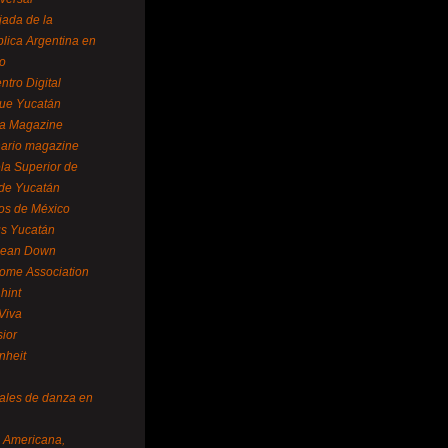
ada de la
lica Argentina en
o
ntro Digital
ue Yucatán
a Magazine
ario magazine
la Superior de
 de Yucatán
os de México
us Yucatán
pean Down
ome Association
hint
Viva
sior
nheit
vales de danza en
a Americana,