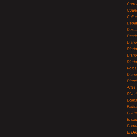
Corre
Cuart
Cultu
Debat
Desc
Desde
Diari
Diari
Diario
Diario
Potos
Diari
Direc
Artes
Divert
Eclip
EitMe
El Alt
El ca
El cu
El De