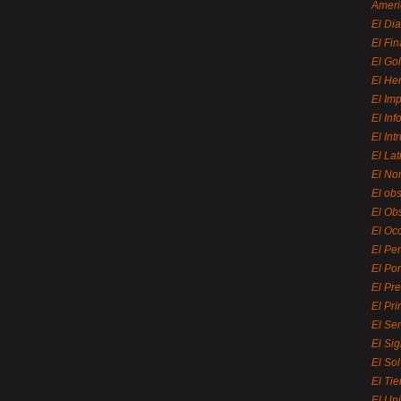
Ameri
El Di
El Fi
El Gol
El He
El Imp
El In
El Int
El La
El Nor
El ob
El Ob
El Oc
El Pe
El Por
El Pr
El Pri
El Se
El Sig
El So
El Ti
El Uni