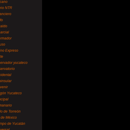
cano
ario NTR
nanciero
fo
raldo
arcial
formador
ruso
tino Expreso
te
servador yucateco
servatorio
cidental
ninsular
venir
egón Yucateco
ncipal
manario
lo de Torreón
l de México
empo de Yucatán
versal