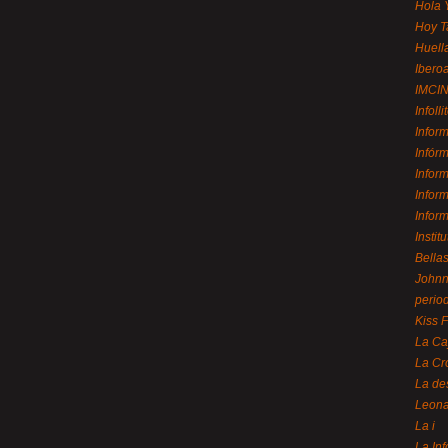
Hola 
Hoy T
Huell
Ibero
IMCI
Infolli
Infor
Infór
Infor
Infor
Infor
Instit
Bellas
Johnny
perio
Kiss 
La Ca
La Cr
La de
Leon
La i
La In