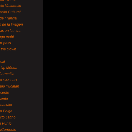
la Valladolid
ello Cultural
de Francia
o de la Imagen
as en la mira
ngo.mobi
n-pass
 the clown
ical
 Up Mérida
Carmelita
o San Luis
uio Yucatán
cento
cento
naculta
o Belga
cto Latino
a Punto
aCorriente