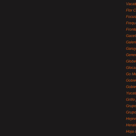
Vacat
Flor C
Focus
Frequ
Front
Gacet
Galerí
Garu
Gener
Globe
Gloca
Go Mé
Gobie
Gobie
Yucat
Grillo
Grupo
Grupo
Hejev
Heral
Hoja 