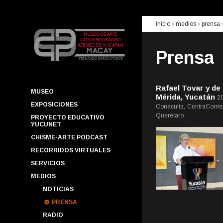
inicio
› medios ›
prensa
Prensa
Rafael Tovar y de
MUSEO
Mérida, Yucatán
20
EXPOSICIONES
Conaculta, ContraCorrie
Querétaro
PROYECTO EDUCATIVO
YUCUNET
CHISME-ARTE PODCAST
RECORRIDOS VIRTUALES
SERVICIOS
MEDIOS
NOTICIAS
PRENSA
RADIO