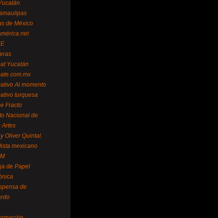
Yucatán
amaulipas
as de México
américa.net
NE
teras
mat Yucatán
mate.com.mx
mativo Al momento
mativo turquesa
me Fracto
uto Nacional de
 Artes
 Oliver Quintal,
dista mexicano
FM
ja de Papel
ónica
spensa de
ardo
formación