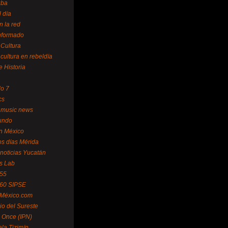
uba
l día
n la red
Informado
 Cultura
 cultura en rebeldía
e Historia
lo 7
cs
 music news
undo
ín México
s días Mérida
noticias Yucatán
s Lab
 55
 60 SIPSE
 México.com
o del Sureste
 Once (IPN)
la Tizimín