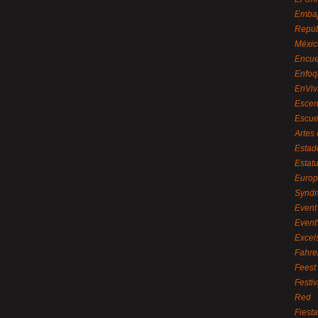
Embaj
Repúb
Méxic
Encue
Enfoq
EnViv
Escen
Escue
Artes
Estad
Estat
Euro
Syndr
Event 
Event
Excel
Fahre
Feest
Festi
Red
Fiest