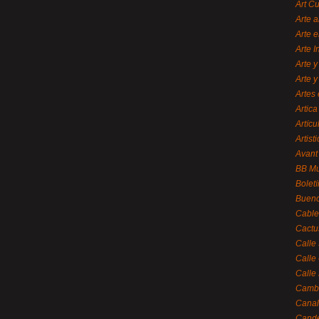
Art C
Arte a
Arte e
Arte 
Arte y
Arte y
Artes 
Artica
Artícu
Artisti
Avant
BB M
Bolet
Bueno
Cable
Cactu
Calle
Calle
Calle
Cambi
Canal
Cande