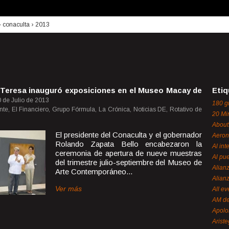
›
conaculta
›
2013
 Teresa inauguró exposiciones en el Museo Macay de
Etiq
 de Julio de 2013
180 g
nte, El Financiero, Grupo Fórmula, La Crónica, Noticias DE, Rotativo de
20 Mi
About
El presidente del Conaculta y el gobernador
Aeron
Rolando Zapata Bello encabezaron la
Al int
ceremonia de apertura de nueve muestras
Al pue
del trimestre julio-septiembre del Museo de
Alian
Arte Contemporáneo...
Alian
Ver más
All ev
AM de
Apol
Ariste