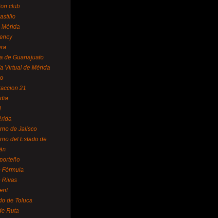
ion club
astillo
 Mérida
ency
era
a de Guanajuato
a Virtual de Mérida
yo
accion 21
dia
l
rida
rno de Jalisco
rno del Estado de
án
 porteño
 Fórmula
 Rivas
ent
do de Toluca
de Ruta