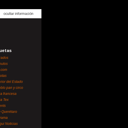
ocultar información
uetas
rados
nutos
.com
otas
erior del Estado
blo pan y circo
za francesa
za Tex
ents
 Querétaro
orama
gui Noticias