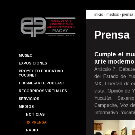
inicio
› medios ›
prensa
Prensa
Cumple el mu
MUSEO
arte moderno
EXPOSICIONES
Artículo 7, Debate
PROYECTO EDUCATIVO
YUCUNET
del Estado de Yuca
CHISME-ARTE PODCAST
MX, Libertad de ex
vista, Opinión de 
RECORRIDOS VIRTUALES
Yucatán, Sexenio
SERVICIOS
Campeche, Voz de 
MEDIOS
Informativo, Yucatá
NOTICIAS
PRENSA
RADIO