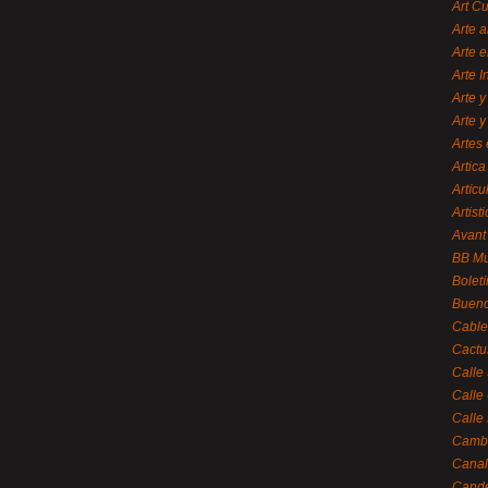
Art C
Arte a
Arte e
Arte 
Arte y
Arte y
Artes 
Artica
Artícu
Artisti
Avant
BB M
Bolet
Bueno
Cable
Cactu
Calle
Calle
Calle
Cambi
Canal
Cande