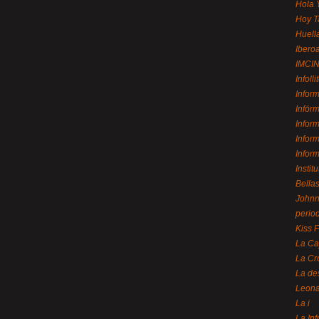
Hola 
Hoy T
Huell
Ibero
IMCI
Infolli
Infor
Infór
Infor
Infor
Infor
Instit
Bellas
Johnny
perio
Kiss 
La Ca
La Cr
La de
Leon
La i
La In