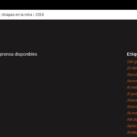
›
chiapas en la mira
›
2016
 prensa disponibles
Etiq
180 g
20 Mi
About
Aeron
Al int
Al pue
Alian
Alian
All ev
AM de
Apol
Ariste