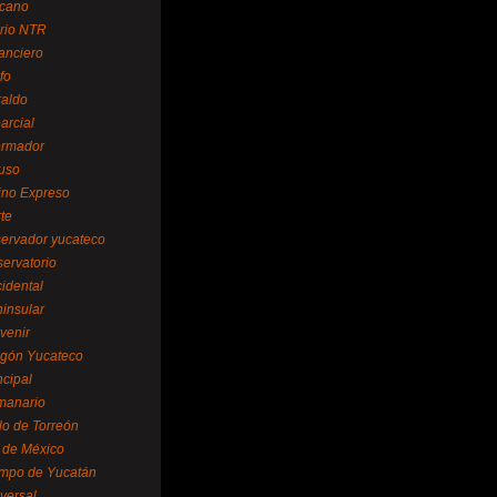
cano
ario NTR
nanciero
fo
raldo
arcial
formador
ruso
tino Expreso
te
servador yucateco
servatorio
cidental
ninsular
venir
egón Yucateco
ncipal
manario
lo de Torreón
l de México
empo de Yucatán
versal