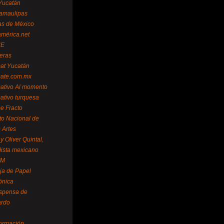
Yucatán
amaulipas
as de México
américa.net
NE
teras
mat Yucatán
mate.com.mx
mativo Al momento
mativo turquesa
me Fracto
uto Nacional de
 Artes
 Oliver Quintal,
dista mexicano
FM
ja de Papel
ónica
spensa de
ardo
formación