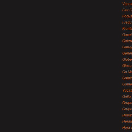
Vacat
Flor C
Focus
Frequ
Front
Gacet
Galerí
Garu
Gener
Globe
Gloca
Go Mé
Gobie
Gobie
Yucat
Grillo
Grupo
Grupo
Hejev
Heral
Hoja 