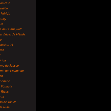
ion club
astillo
 Mérida
ency
era
a de Guanajuato
a Virtual de Mérida
yo
accion 21
dia
l
rida
rno de Jalisco
rno del Estado de
án
 porteño
 Fórmula
 Rivas
ent
do de Toluca
de Ruta