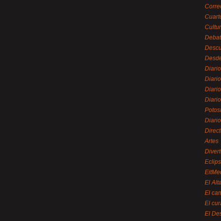
Corre
Cuart
Cultu
Debat
Desc
Desde
Diari
Diari
Diario
Diario
Potos
Diari
Direc
Artes
Divert
Eclip
EitMe
El Alt
El ca
El cu
El De