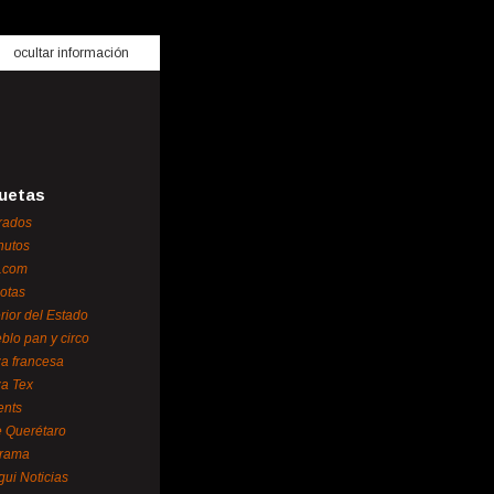
ocultar información
uetas
rados
nutos
.com
otas
erior del Estado
blo pan y circo
za francesa
za Tex
ents
 Querétaro
orama
gui Noticias