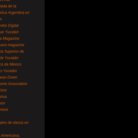
ada de la
lica Argentina en
o
ntro Digital
ue Yucatán
a Magazine
ario magazine
la Superior de
 de Yucatán
os de México
us Yucatán
pean Down
ome Association
hint
Viva
sior
nheit
vales de danza en
a Americana,