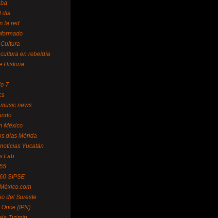
uba
l día
n la red
Informado
 Cultura
 cultura en rebeldía
e Historia
lo 7
cs
 music news
undo
ín México
s días Mérida
noticias Yucatán
s Lab
 55
 60 SIPSE
 México.com
o del Sureste
 Once (IPN)
la Tizimín