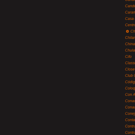
Cande
Caram
Casa 
Centr
Ch
Chila
China
Chula
Cifo
Class
Close
Club 
Códig
Coloq
Con A
Cona
Conac
Conej
Conta
Contr
Contr