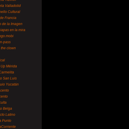
la Valladolid
ello Cultural
de Francia
o de la Imagen
iapas en la mira
ngo.mobi
n-pass
 the clown
ical
 Up Mérida
Carmelita
o San Luis
uio Yucatán
cento
cento
ulta
o Belga
cto Latino
a Punto
aCorriente