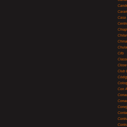
Cande
Caram
Casa 
Centr
Chiap
Chila
China
Chula
Cifo
Class
Close
Club 
Códig
Coloq
Con A
Cona
Conac
Conej
Conta
Contr
Contr