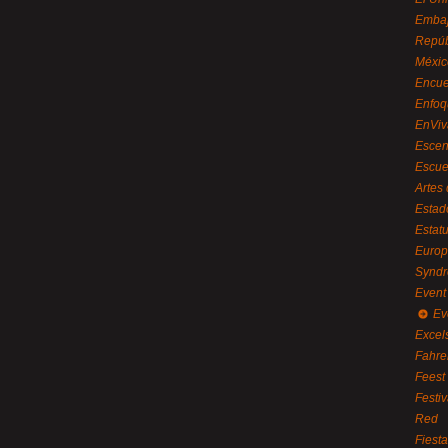
Embaj
Repúb
Méxic
Encue
Enfoq
EnViv
Escen
Escue
Artes
Estad
Estat
Euro
Syndr
Event 
Ev
Excel
Fahre
Feest
Festi
Red
Fiest