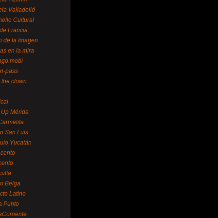
la Valladolid
ello Cultural
de Francia
o de la Imagen
as en la mira
ngo.mobi
n-pass
 the clown
ical
 Up Mérida
Carmelita
o San Luis
uio Yucatán
cento
cento
ulta
o Belga
cto Latino
a Punto
aCorriente