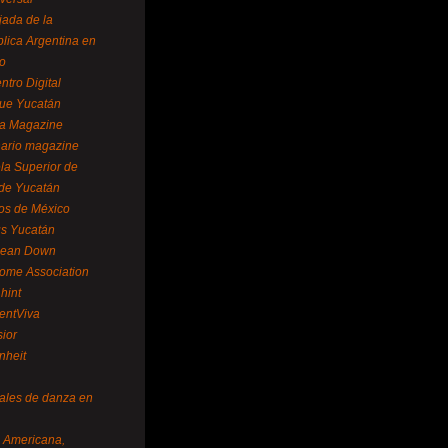
ada de la
lica Argentina en
o
ntro Digital
ue Yucatán
a Magazine
ario magazine
la Superior de
 de Yucatán
os de México
us Yucatán
pean Down
ome Association
hint
entViva
sior
nheit
vales de danza en
a Americana,