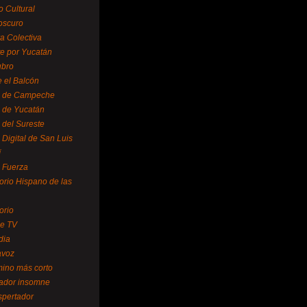
o Cultural
oscuro
ra Colectiva
e por Yucatán
ubro
 el Balcón
o de Campeche
o de Yucatán
 del Sureste
 Digital de San Luis
í
o Fuerza
torio Hispano de las
orio
se TV
dia
avoz
mino más corto
rador insomne
spertador