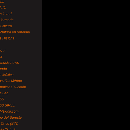
uba
l día
n la red
Informado
 Cultura
 cultura en rebeldía
e Historia
lo 7
cs
 music news
undo
ín México
s días Mérida
noticias Yucatán
s Lab
 55
 60 SIPSE
 México.com
o del Sureste
 Once (IPN)
la Tizimín