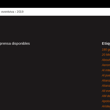
›
eventviva
›
2019
 prensa disponibles
Etiq
180 g
20 Mi
About
Aeron
Al int
Al pue
Alian
Alian
All ev
AM de
Apol
Ariste