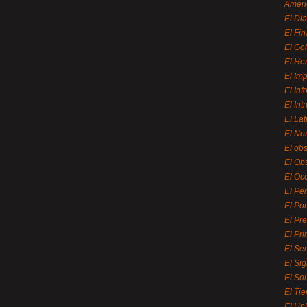
Ameri
El Di
El Fi
El Gol
El He
El Imp
El In
El Int
El La
El Nor
El ob
El Ob
El Oc
El Pe
El Por
El Pr
El Pri
El Se
El Sig
El So
El Ti
El Uni