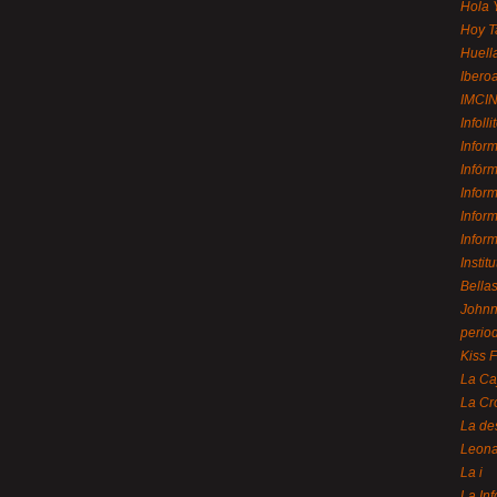
Hola 
Hoy T
Huell
Ibero
IMCI
Infolli
Infor
Infór
Infor
Infor
Infor
Instit
Bellas
Johnny
perio
Kiss 
La Ca
La Cr
La de
Leon
La i
La In