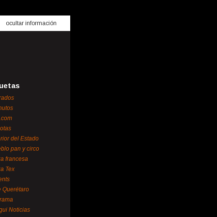
ocultar información
uetas
rados
nutos
.com
otas
erior del Estado
blo pan y circo
za francesa
za Tex
ents
 Querétaro
orama
gui Noticias