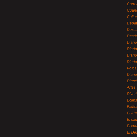
Corre
Cuart
Cultu
Debat
Desc
Desde
Diari
Diari
Diario
Diario
Potos
Diari
Direc
Artes
Divert
Eclip
EitMe
El Alt
El ca
El cu
El De