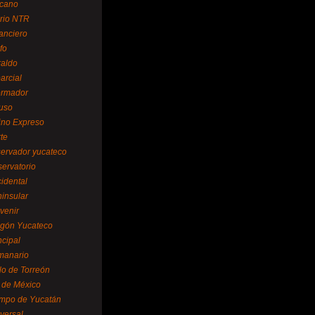
cano
ario NTR
nanciero
fo
raldo
arcial
formador
ruso
tino Expreso
te
servador yucateco
servatorio
cidental
ninsular
venir
egón Yucateco
ncipal
manario
lo de Torreón
l de México
empo de Yucatán
versal