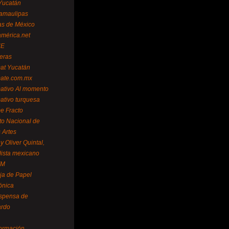
Yucatán
amaulipas
as de México
américa.net
NE
teras
mat Yucatán
mate.com.mx
mativo Al momento
mativo turquesa
me Fracto
uto Nacional de
 Artes
 Oliver Quintal,
dista mexicano
FM
ja de Papel
ónica
spensa de
ardo
formación