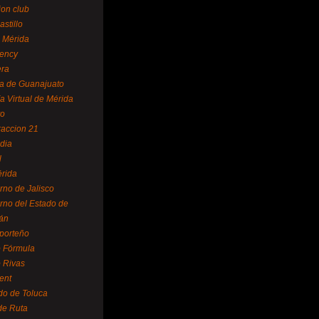
ion club
astillo
 Mérida
ency
era
a de Guanajuato
a Virtual de Mérida
yo
accion 21
dia
l
rida
rno de Jalisco
rno del Estado de
án
 porteño
 Fórmula
 Rivas
ent
do de Toluca
de Ruta