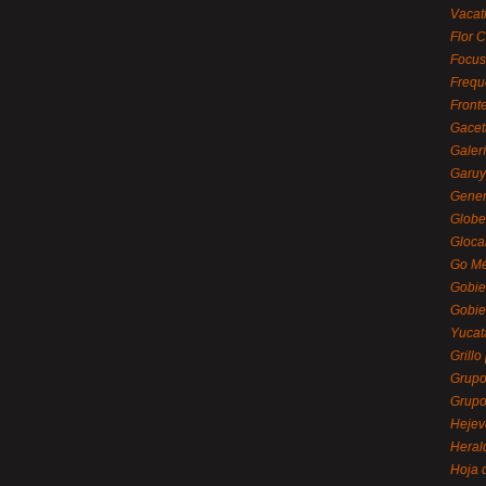
Vacat
Flor C
Focus
Frequ
Front
Gacet
Galerí
Garu
Gener
Globe
Gloca
Go Mé
Gobie
Gobie
Yucat
Grillo
Grupo
Grupo
Hejev
Heral
Hoja 