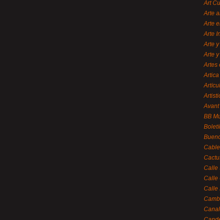
Art C
Arte a
Arte e
Arte 
Arte y
Arte y
Artes 
Artica
Artícu
Artisti
Avant
BB M
Bolet
Bueno
Cable
Cactu
Calle
Calle
Calle
Cambi
Canal
Cande