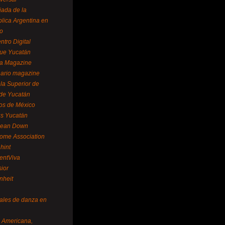
ada de la
lica Argentina en
o
ntro Digital
ue Yucatán
a Magazine
ario magazine
la Superior de
 de Yucatán
os de México
us Yucatán
pean Down
ome Association
hint
entViva
sior
nheit
vales de danza en
a Americana,