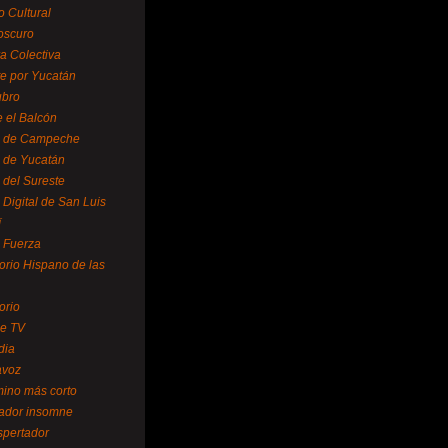
o Cultural
oscuro
ra Colectiva
e por Yucatán
ubro
 el Balcón
o de Campeche
o de Yucatán
 del Sureste
 Digital de San Luis
í
o Fuerza
torio Hispano de las
orio
se TV
dia
avoz
mino más corto
rador insomne
spertador