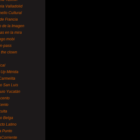
la Valladolid
ello Cultural
de Francia
o de la Imagen
as en la mira
ngo.mobi
n-pass
 the clown
ical
 Up Mérida
Carmelita
o San Luis
uio Yucatán
cento
cento
ulta
o Belga
cto Latino
a Punto
aCorriente