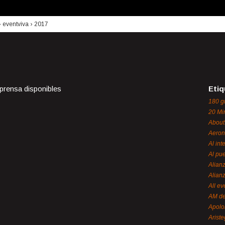
›
eventviva
›
2017
 prensa disponibles
Etiq
180 g
20 Mi
About
Aeron
Al int
Al pue
Alian
Alian
All ev
AM de
Apol
Ariste