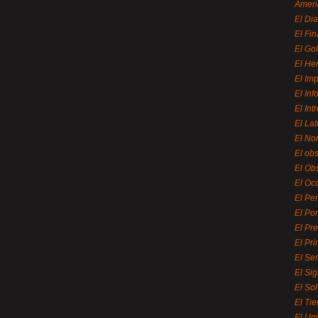
Ameri
El Di
El Fi
El Gol
El He
El Imp
El In
El Int
El La
El Nor
El ob
El Ob
El Oc
El Pe
El Por
El Pr
El Pri
El Se
El Sig
El So
El Ti
El Uni