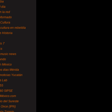
uba
l día
n la red
Informado
 Cultura
 cultura en rebeldía
e Historia
lo 7
cs
 music news
undo
ín México
s días Mérida
noticias Yucatán
s Lab
 55
 60 SIPSE
 México.com
o del Sureste
 Once (IPN)
la Tizimín