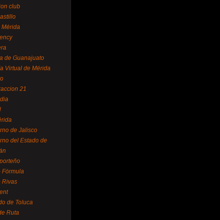
ion club
astillo
 Mérida
ency
era
a de Guanajuato
a Virtual de Mérida
yo
accion 21
dia
l
rida
rno de Jalisco
rno del Estado de
án
 porteño
 Fórmula
 Rivas
ent
do de Toluca
de Ruta