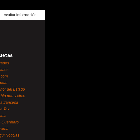
ocultar información
uetas
rados
nutos
.com
otas
erior del Estado
blo pan y circo
za francesa
za Tex
ents
 Querétaro
orama
gui Noticias