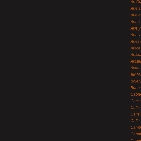
Art C
Arte a
Arte e
Arte 
Arte y
Arte y
Artes 
Artica
Artícu
Artisti
Avant
BB M
Bolet
Bueno
Cable
Cactu
Calle
Calle
Calle
Cambi
Canal
Cande