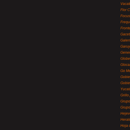
Vacat
Flor C
Focus
Frequ
Front
Gacet
Galerí
Garu
Gener
Globe
Gloca
Go Mé
Gobie
Gobie
Yucat
Grillo
Grupo
Grupo
Hejev
Heral
Hoja 