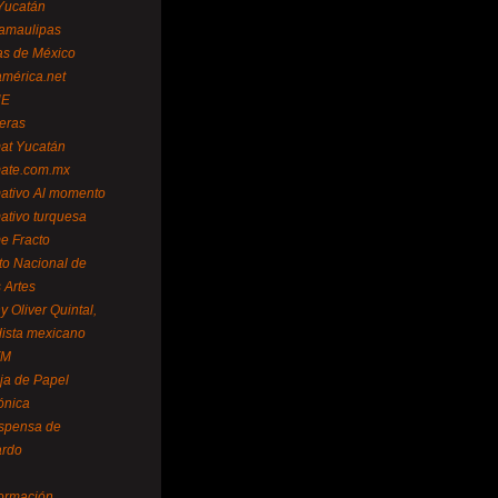
Yucatán
amaulipas
as de México
américa.net
NE
teras
mat Yucatán
mate.com.mx
mativo Al momento
mativo turquesa
me Fracto
uto Nacional de
 Artes
 Oliver Quintal,
dista mexicano
FM
ja de Papel
ónica
spensa de
ardo
formación