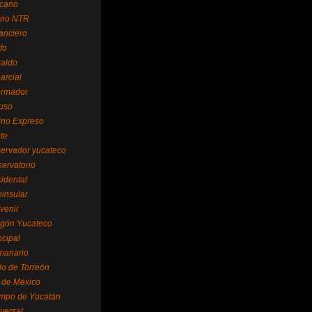
cano
ario NTR
nanciero
fo
raldo
arcial
formador
ruso
tino Expreso
te
servador yucateco
servatorio
cidental
ninsular
venir
egón Yucateco
ncipal
manario
lo de Torreón
l de México
empo de Yucatán
versal