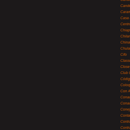
Cande
Caram
Casa 
Centr
Chiap
Chila
China
Chula
Cifo
Class
Close
Club 
Códig
Coloq
Con A
Cona
Conac
Conej
Conta
Contr
Contr