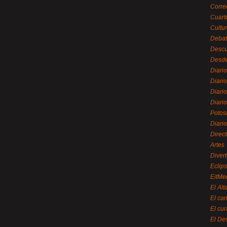
Corre
Cuart
Cultu
Debat
Desc
Desde
Diari
Diari
Diario
Diario
Potos
Diari
Direc
Artes
Divert
Eclip
EitMe
El Alt
El ca
El cu
El De