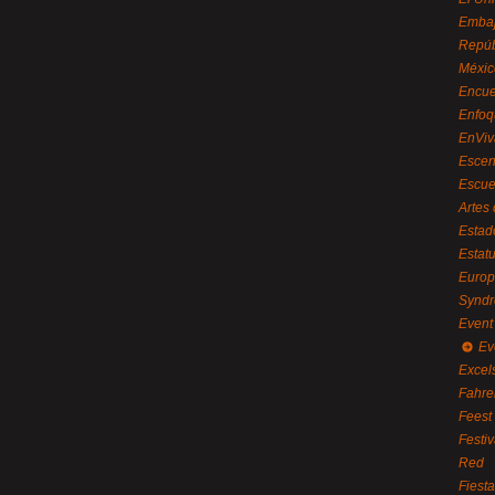
Embaj
Repúb
Méxic
Encue
Enfoq
EnViv
Escen
Escue
Artes
Estad
Estat
Euro
Syndr
Event 
Ev
Excel
Fahre
Feest
Festi
Red
Fiest