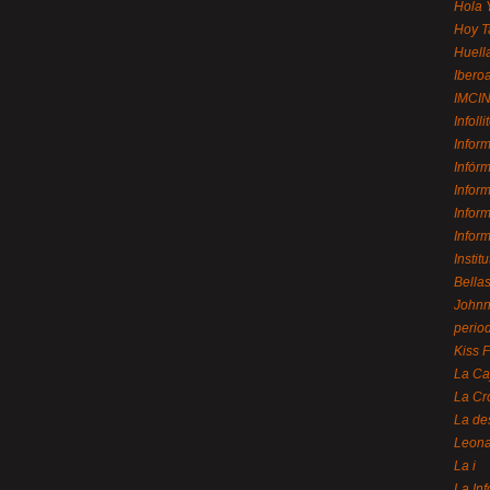
Hola 
Hoy T
Huell
Ibero
IMCI
Infolli
Infor
Infór
Infor
Infor
Infor
Instit
Bellas
Johnny
perio
Kiss 
La Ca
La Cr
La de
Leon
La i
La In