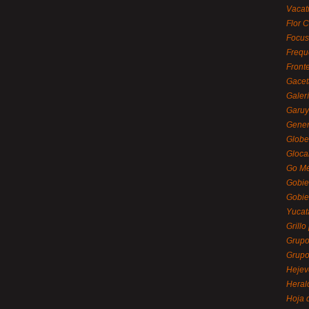
Vacat
Flor C
Focus
Frequ
Front
Gacet
Galerí
Garu
Gener
Globe
Gloca
Go Mé
Gobie
Gobie
Yucat
Grillo
Grupo
Grupo
Hejev
Heral
Hoja 