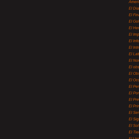
Ameri
El Di
El Fi
El Gol
El He
El Imp
El In
El Int
El La
El Nor
El ob
El Ob
El Oc
El Pe
El Por
El Pr
El Pri
El Se
El Sig
El So
El Ti
El Uni