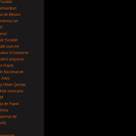
Yucatán
amaulipas
as de México
américa.net
NE
teras
mat Yucatán
mate.com.mx
mativo Al momento
mativo turquesa
me Fracto
uto Nacional de
 Artes
 Oliver Quintal,
dista mexicano
FM
ja de Papel
ónica
spensa de
ardo
formación