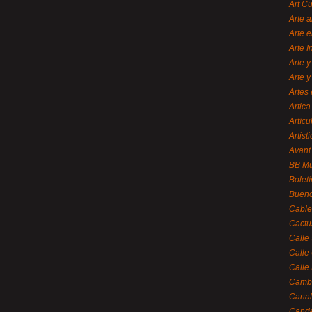
Art C
Arte a
Arte e
Arte 
Arte y
Arte y
Artes 
Artica
Artícu
Artisti
Avant
BB M
Bolet
Bueno
Cable
Cactu
Calle
Calle
Calle
Cambi
Canal
Cande