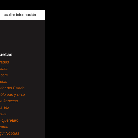
ocultar información
uetas
rados
nutos
.com
otas
erior del Estado
blo pan y circo
za francesa
za Tex
ents
 Querétaro
orama
gui Noticias