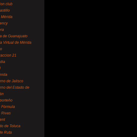
ion club
astillo
 Mérida
ency
era
a de Guanajuato
a Virtual de Mérida
yo
accion 21
dia
l
rida
rno de Jalisco
rno del Estado de
án
 porteño
 Fórmula
 Rivas
ent
do de Toluca
de Ruta