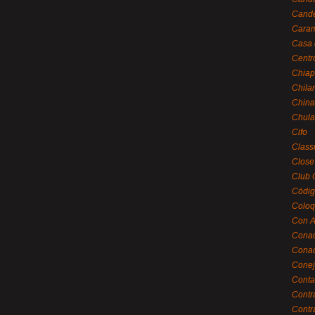
Cande
Caram
Casa 
Centr
Chiap
Chila
China
Chula
Cifo
Class
Close
Club 
Códig
Coloq
Con A
Cona
Conac
Conej
Conta
Contr
Contr