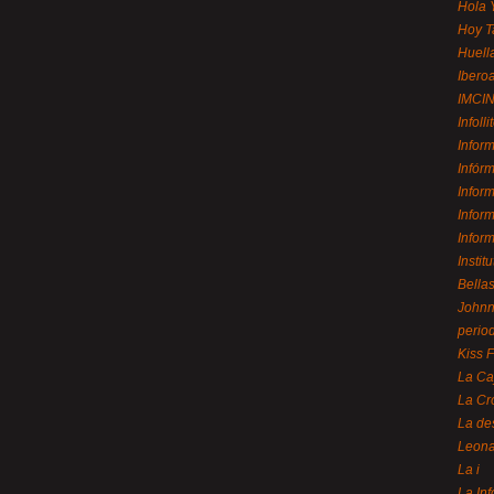
Hola 
Hoy T
Huell
Ibero
IMCI
Infolli
Infor
Infór
Infor
Infor
Infor
Instit
Bellas
Johnny
perio
Kiss 
La Ca
La Cr
La de
Leon
La i
La In