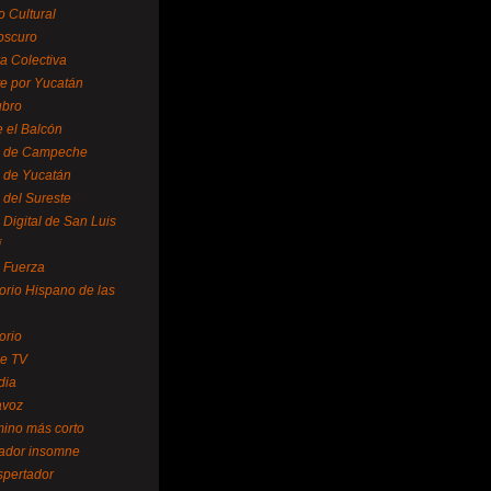
o Cultural
oscuro
ra Colectiva
e por Yucatán
ubro
 el Balcón
o de Campeche
o de Yucatán
 del Sureste
 Digital de San Luis
í
o Fuerza
torio Hispano de las
orio
se TV
dia
avoz
mino más corto
rador insomne
spertador