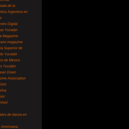
ada de la
lica Argentina en
o
ntro Digital
ue Yucatán
a Magazine
ario magazine
la Superior de
 de Yucatán
os de México
us Yucatán
pean Down
ome Association
hint
Viva
sior
nheit
vales de danza en
a Americana,