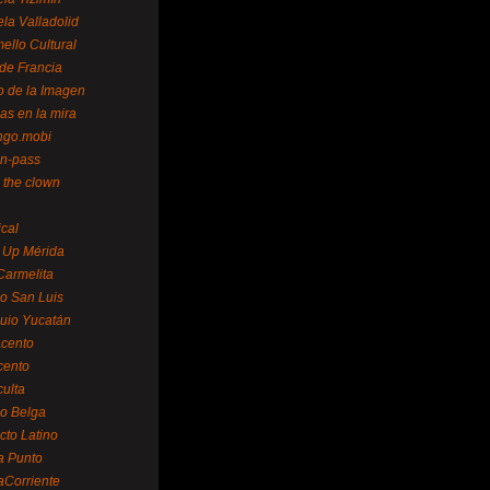
la Valladolid
ello Cultural
de Francia
o de la Imagen
as en la mira
ngo.mobi
n-pass
 the clown
ical
 Up Mérida
Carmelita
o San Luis
uio Yucatán
cento
cento
ulta
o Belga
cto Latino
a Punto
aCorriente