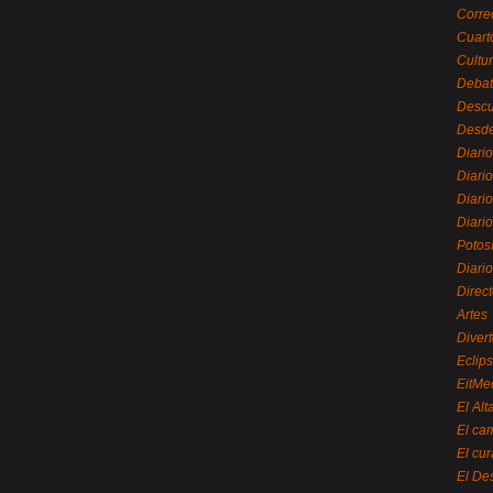
Corre
Cuart
Cultu
Debat
Desc
Desde
Diari
Diari
Diario
Diario
Potos
Diari
Direc
Artes
Divert
Eclip
EitMe
El Alt
El ca
El cu
El De