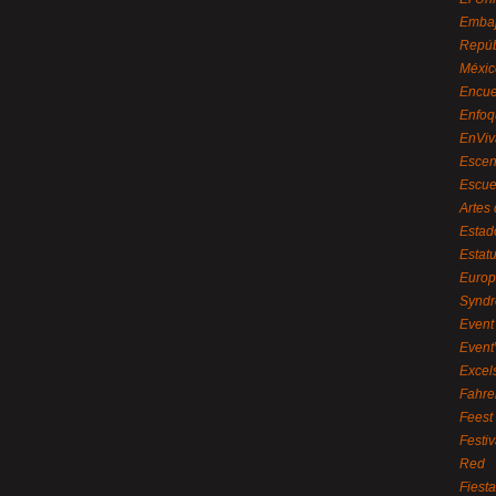
Embaj
Repúb
Méxic
Encue
Enfoq
EnViv
Escen
Escue
Artes
Estad
Estat
Euro
Syndr
Event 
Event
Excel
Fahre
Feest
Festi
Red
Fiest