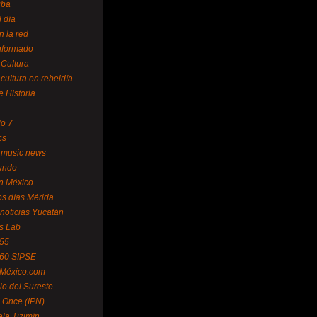
uba
l día
n la red
Informado
 Cultura
 cultura en rebeldía
e Historia
lo 7
cs
 music news
undo
ín México
s días Mérida
noticias Yucatán
s Lab
 55
 60 SIPSE
 México.com
o del Sureste
 Once (IPN)
la Tizimín