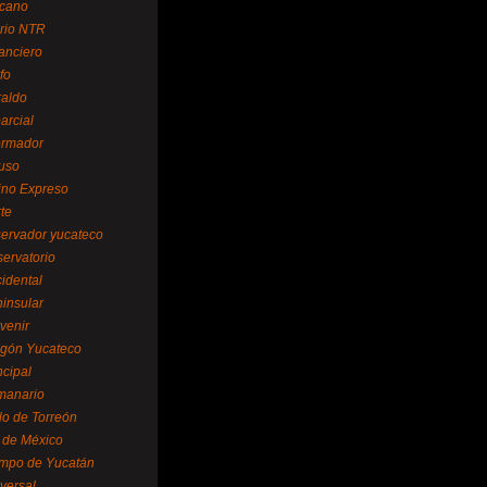
cano
ario NTR
nanciero
fo
raldo
arcial
formador
ruso
tino Expreso
te
servador yucateco
servatorio
cidental
ninsular
venir
egón Yucateco
ncipal
manario
lo de Torreón
l de México
empo de Yucatán
versal