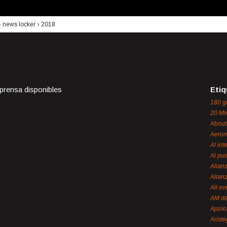
›
news locker
›
2018
 prensa disponibles
Etiq
180 g
20 Mi
About
Aeron
Al int
Al pue
Alian
Alian
All ev
AM de
Apol
Ariste