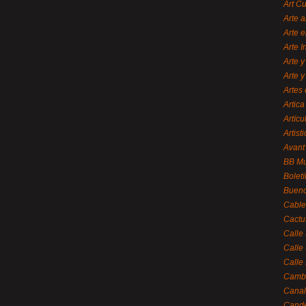
Art C
Arte a
Arte e
Arte 
Arte y
Arte y
Artes 
Artica
Artícu
Artisti
Avant
BB M
Bolet
Bueno
Cable
Cactu
Calle
Calle
Calle
Cambi
Canal
Cande