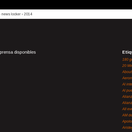
›
news locker
›
2014
 prensa disponibles
Etiq
180 g
20 Mi
About
Aeron
Al int
Al pue
Alian
Alian
All ev
AM de
Apol
Ariste