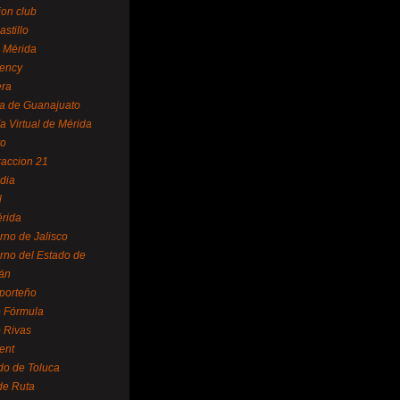
ion club
astillo
 Mérida
ency
era
a de Guanajuato
a Virtual de Mérida
yo
accion 21
dia
l
rida
rno de Jalisco
rno del Estado de
án
 porteño
 Fórmula
 Rivas
ent
do de Toluca
de Ruta