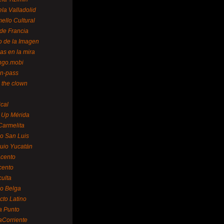
la Valladolid
ello Cultural
de Francia
o de la Imagen
as en la mira
ngo.mobi
n-pass
 the clown
ical
 Up Mérida
Carmelita
o San Luis
uio Yucatán
cento
cento
ulta
o Belga
cto Latino
a Punto
aCorriente