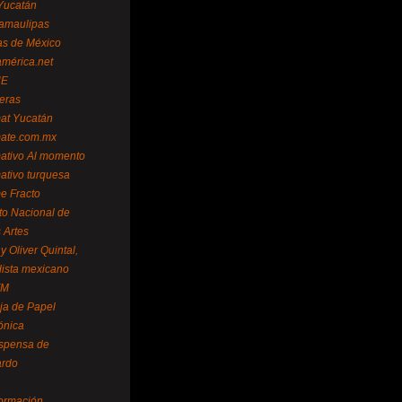
Yucatán
amaulipas
as de México
américa.net
NE
teras
mat Yucatán
mate.com.mx
mativo Al momento
mativo turquesa
me Fracto
uto Nacional de
 Artes
 Oliver Quintal,
dista mexicano
FM
ja de Papel
ónica
spensa de
ardo
formación