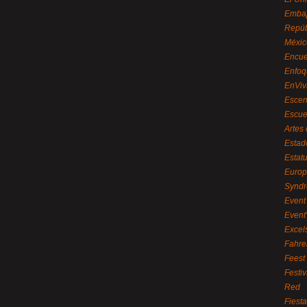
Embaj
Repúb
Méxic
Encue
Enfoq
EnViv
Escen
Escue
Artes
Estad
Estat
Euro
Syndr
Event 
Event
Excel
Fahre
Feest
Festi
Red
Fiest