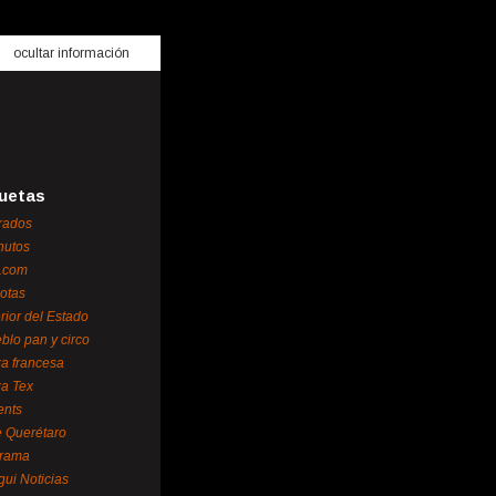
ocultar información
uetas
rados
nutos
.com
otas
erior del Estado
blo pan y circo
za francesa
za Tex
ents
 Querétaro
orama
gui Noticias