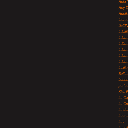
Hola 
Hoy T
Huell
Ibero
IMCI
Infolli
Infor
Infór
Infor
Infor
Infor
Instit
Bellas
Johnny
perio
Kiss 
La Ca
La Cr
La de
Leon
La i
La In