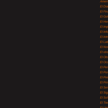
Ameri
El Di
El Fi
El Gol
El He
El Imp
El In
El Int
El La
El Nor
El ob
El Ob
El Oc
El Pe
El Por
El Pr
El Pri
El Se
El Sig
El So
El Ti
El Uni