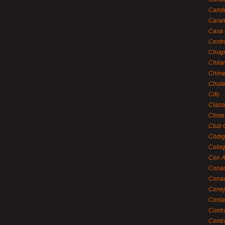
Cande
Caram
Casa 
Centr
Chiap
Chila
China
Chula
Cifo
Class
Close
Club 
Códig
Coloq
Con A
Cona
Conac
Conej
Conta
Contr
Contr