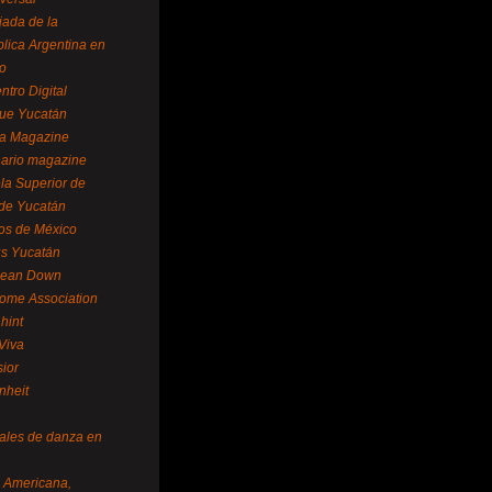
ada de la
lica Argentina en
o
ntro Digital
ue Yucatán
a Magazine
ario magazine
la Superior de
 de Yucatán
os de México
us Yucatán
pean Down
ome Association
hint
Viva
sior
nheit
vales de danza en
a Americana,