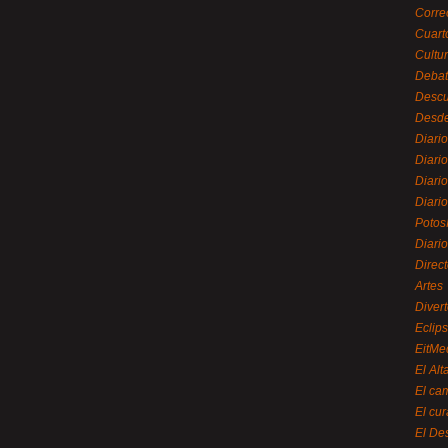
Corre
Cuart
Cultu
Debat
Desc
Desde
Diari
Diari
Diario
Diario
Potos
Diari
Direc
Artes
Divert
Eclip
EitMe
El Alt
El ca
El cu
El De