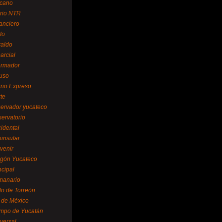
cano
ario NTR
nanciero
fo
raldo
arcial
formador
ruso
tino Expreso
te
servador yucateco
servatorio
cidental
ninsular
venir
egón Yucateco
ncipal
manario
lo de Torreón
l de México
empo de Yucatán
versal