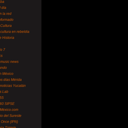
uba
l día
n la red
Informado
 Cultura
 cultura en rebeldía
e Historia
lo 7
cs
 music news
undo
ín México
s días Mérida
noticias Yucatán
s Lab
 55
 60 SIPSE
 México.com
o del Sureste
 Once (IPN)
la Tizimín