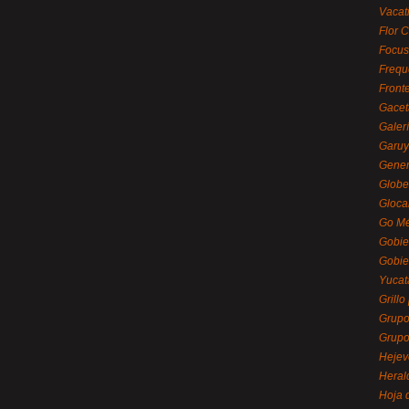
Vacat
Flor C
Focus
Frequ
Front
Gacet
Galerí
Garu
Gener
Globe
Gloca
Go Mé
Gobie
Gobie
Yucat
Grillo
Grupo
Grupo
Hejev
Heral
Hoja 