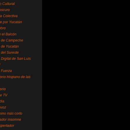
o Cultural
oscuro
ra Colectiva
e por Yucatán
ubro
 el Balcón
o de Campeche
o de Yucatán
 del Sureste
 Digital de San Luis
í
o Fuerza
torio Hispano de las
orio
se TV
dia
avoz
mino más corto
rador insomne
spertador