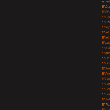
Ameri
El Di
El Fi
El Gol
El He
El Imp
El In
El Int
El La
El Nor
El ob
El Ob
El Oc
El Pe
El Por
El Pr
El Pri
El Se
El Sig
El So
El Ti
El Uni