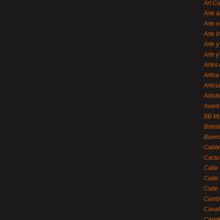
Art C
Arte a
Arte e
Arte 
Arte y
Arte y
Artes 
Artica
Artícu
Artisti
Avant
BB M
Bolet
Bueno
Cable
Cactu
Calle
Calle
Calle
Cambi
Canal
Cande