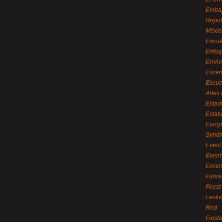
Embaj
Repúb
Méxic
Encue
Enfoq
EnViv
Escen
Escue
Artes
Estad
Estat
Euro
Syndr
Event 
Event
Excel
Fahre
Feest
Festi
Red
Fiest