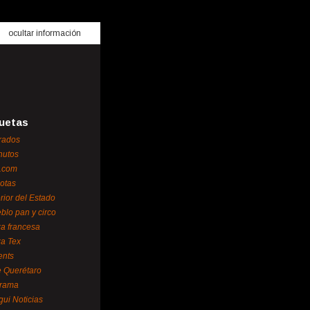
ocultar información
uetas
rados
nutos
.com
otas
erior del Estado
blo pan y circo
za francesa
za Tex
ents
 Querétaro
orama
gui Noticias