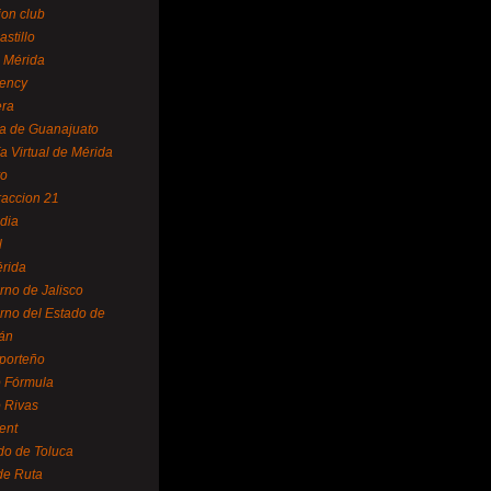
ion club
astillo
 Mérida
ency
era
a de Guanajuato
a Virtual de Mérida
yo
accion 21
dia
l
rida
rno de Jalisco
rno del Estado de
án
 porteño
 Fórmula
 Rivas
ent
do de Toluca
de Ruta