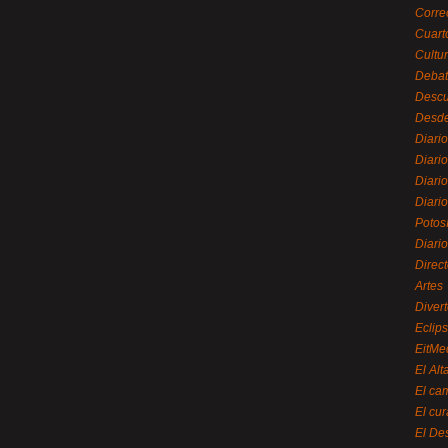
Corre
Cuart
Cultu
Debat
Desc
Desde
Diari
Diari
Diario
Diario
Potos
Diari
Direc
Artes
Divert
Eclip
EitMe
El Alt
El ca
El cu
El De