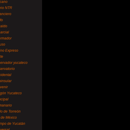
cano
ario NTR
nanciero
fo
raldo
arcial
formador
ruso
tino Expreso
te
servador yucateco
servatorio
cidental
ninsular
venir
egón Yucateco
ncipal
manario
lo de Torreón
l de México
empo de Yucatán
versal