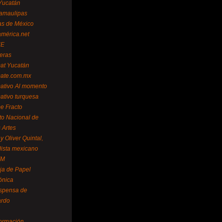
Yucatán
amaulipas
as de México
américa.net
NE
teras
mat Yucatán
mate.com.mx
mativo Al momento
mativo turquesa
me Fracto
uto Nacional de
 Artes
 Oliver Quintal,
dista mexicano
FM
ja de Papel
ónica
spensa de
ardo
formación