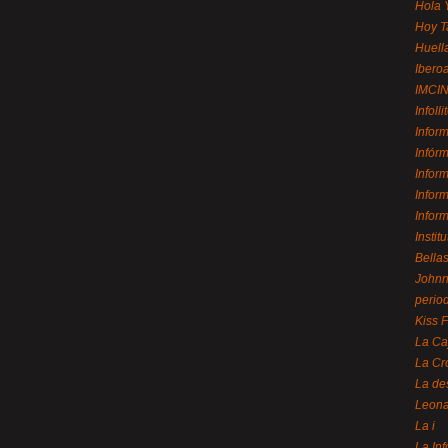
Hola 
Hoy T
Huell
Ibero
IMCI
Infolli
Infor
Infór
Infor
Infor
Infor
Instit
Bellas
Johnny
perio
Kiss 
La Ca
La Cr
La de
Leon
La i
La In