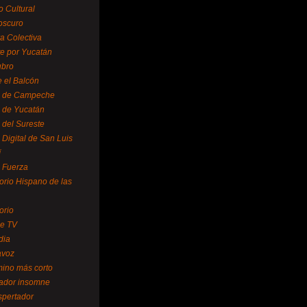
o Cultural
oscuro
ra Colectiva
e por Yucatán
ubro
 el Balcón
o de Campeche
o de Yucatán
 del Sureste
 Digital de San Luis
í
o Fuerza
torio Hispano de las
orio
se TV
dia
avoz
mino más corto
rador insomne
spertador