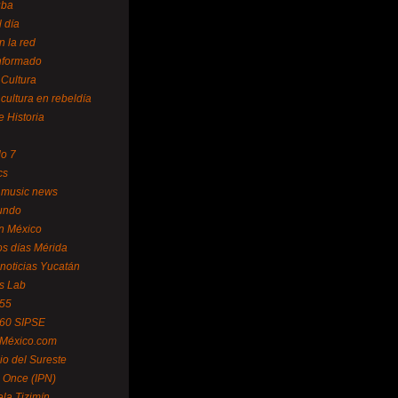
uba
l día
n la red
Informado
 Cultura
 cultura en rebeldía
e Historia
lo 7
cs
 music news
undo
ín México
s días Mérida
noticias Yucatán
s Lab
 55
 60 SIPSE
 México.com
o del Sureste
 Once (IPN)
la Tizimín