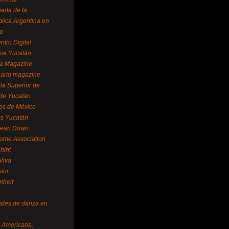
ada de la
lica Argentina en
o
ntro Digital
ue Yucatán
a Magazine
ario magazine
la Superior de
 de Yucatán
os de México
us Yucatán
pean Down
ome Association
hint
Viva
sior
nheit
vales de danza en
a Americana,