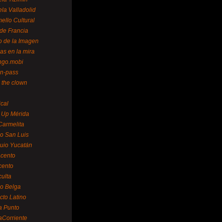
la Valladolid
ello Cultural
de Francia
o de la Imagen
as en la mira
ngo.mobi
n-pass
 the clown
ical
 Up Mérida
Carmelita
o San Luis
uio Yucatán
cento
cento
ulta
o Belga
cto Latino
a Punto
aCorriente