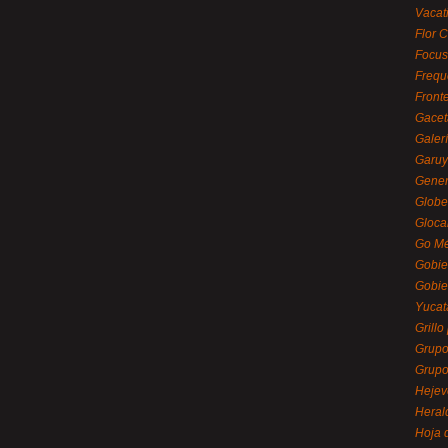
Vacat
Flor C
Focus
Frequ
Front
Gacet
Galerí
Garu
Gener
Globe
Gloca
Go Mé
Gobie
Gobie
Yucat
Grillo
Grupo
Grupo
Hejev
Heral
Hoja 