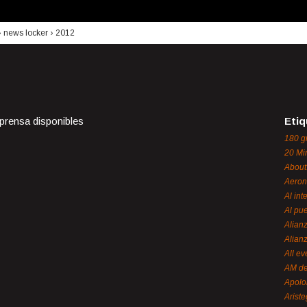
›
news locker
›
2012
 prensa disponibles
Etiq
180 g
20 Mi
About
Aeron
Al int
Al pue
Alian
Alian
All ev
AM de
Apol
Ariste