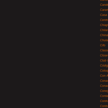
Cande
Caram
Casa 
Centr
Chiap
Chila
China
Chula
Cifo
Class
Close
Club 
Códig
Coloq
Con A
Cona
Conac
Conej
Conta
Contr
Contr