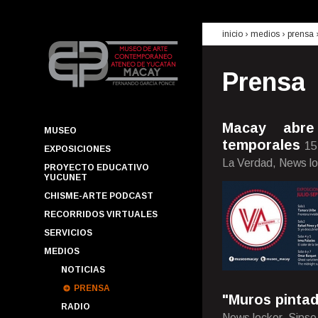
inicio
› medios ›
prensa
Prensa
Macay abre
MUSEO
temporales
15
EXPOSICIONES
La Verdad, News lo
PROYECTO EDUCATIVO
YUCUNET
CHISME-ARTE PODCAST
RECORRIDOS VIRTUALES
SERVICIOS
MEDIOS
NOTICIAS
PRENSA
"Muros pintad
RADIO
News locker, Sipse