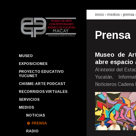
inicio
› medios ›
prensa
Prensa
Museo de Ar
MUSEO
abre espacio 
EXPOSICIONES
Al interior del Est
PROYECTO EDUCATIVO
YUCUNET
Yucatán, Inform
CHISME-ARTE PODCAST
Noticieros Cadena 
RECORRIDOS VIRTUALES
SERVICIOS
MEDIOS
NOTICIAS
PRENSA
RADIO