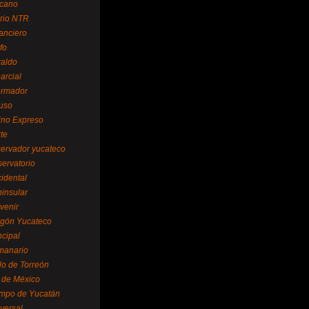
cano
ario NTR
nanciero
fo
raldo
arcial
formador
ruso
tino Expreso
te
servador yucateco
servatorio
cidental
ninsular
venir
egón Yucateco
ncipal
manario
lo de Torreón
l de México
empo de Yucatán
versal