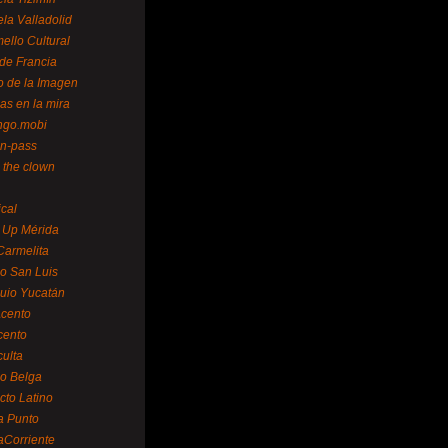
la Valladolid
ello Cultural
de Francia
o de la Imagen
as en la mira
ngo.mobi
n-pass
 the clown
ical
 Up Mérida
Carmelita
o San Luis
uio Yucatán
cento
cento
ulta
o Belga
cto Latino
a Punto
aCorriente