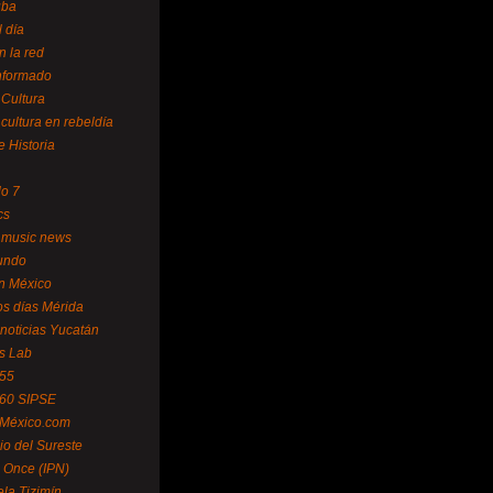
uba
l día
n la red
Informado
 Cultura
 cultura en rebeldía
e Historia
lo 7
cs
 music news
undo
ín México
s días Mérida
noticias Yucatán
s Lab
 55
 60 SIPSE
 México.com
o del Sureste
 Once (IPN)
la Tizimín