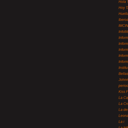
Hola 
Hoy T
Huell
Ibero
IMCI
Infolli
Infor
Infór
Infor
Infor
Infor
Instit
Bellas
Johnny
perio
Kiss 
La Ca
La Cr
La de
Leon
La i
La In