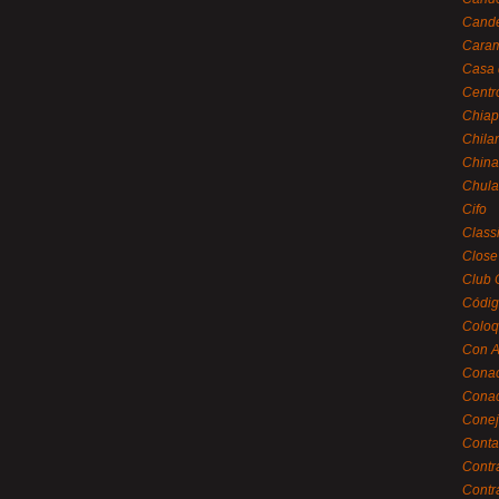
Cande
Caram
Casa 
Centr
Chiap
Chila
China
Chula
Cifo
Class
Close
Club 
Códig
Coloq
Con A
Cona
Conac
Conej
Conta
Contr
Contr