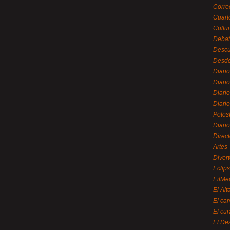
Corre
Cuart
Cultu
Debat
Desc
Desde
Diari
Diari
Diario
Diario
Potos
Diari
Direc
Artes
Divert
Eclip
EitMe
El Alt
El ca
El cu
El De