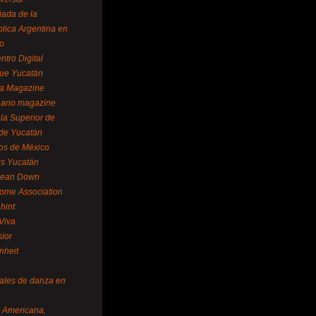
ada de la
lica Argentina en
o
ntro Digital
ue Yucatán
a Magazine
ario magazine
la Superior de
 de Yucatán
os de México
us Yucatán
pean Down
ome Association
hint
Viva
sior
nheit
vales de danza en
a Americana,