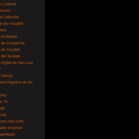
o Cultural
oscuro
ra Colectiva
e por Yucatán
ubro
 el Balcón
o de Campeche
o de Yucatán
 del Sureste
 Digital de San Luis
í
o Fuerza
torio Hispano de las
orio
se TV
dia
avoz
mino más corto
rador insomne
spertador