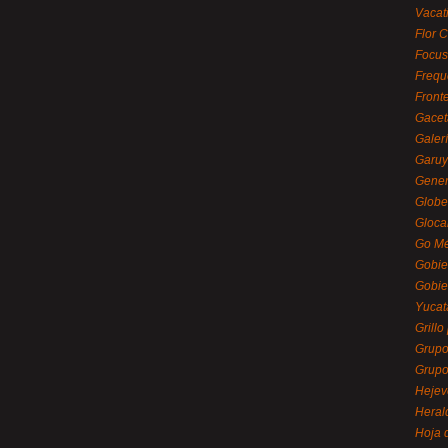
Vacat
Flor C
Focus
Frequ
Front
Gacet
Galerí
Garu
Gener
Globe
Gloca
Go Mé
Gobie
Gobie
Yucat
Grillo
Grupo
Grupo
Hejev
Heral
Hoja 