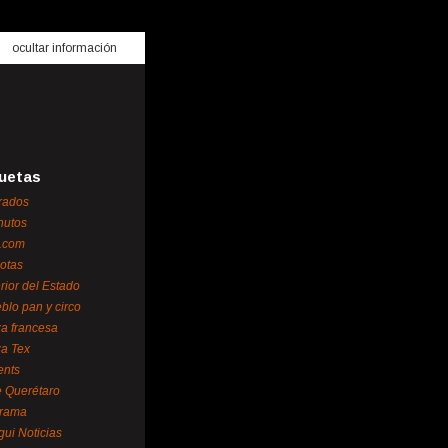
ocultar información
uetas
rados
nutos
.com
otas
erior del Estado
blo pan y circo
za francesa
za Tex
ents
 Querétaro
orama
gui Noticias