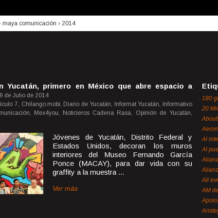
›
maya comunicación
›
2014
n Yucatán, primero en México que abre espacio a
Etiq
9 de Julio de 2014
180 g
rtículo 7, Chilango.mobi, Diario de Yucatán, Informat Yucatán, Informativo
20 Mi
nicación, Mex4you, Noticieros Cadena Rasa, Opinión de Yucatán,
About
Aeron
Jóvenes de Yucatán, Distrito Federal y
Al int
Estados Unidos, decoran los muros
Al pue
interiores del Museo Fernando García
Alian
Ponce (MACAY), para dar vida con su
Alian
graffity a la muestra ...
All ev
Ver más
AM de
Apol
Ariste