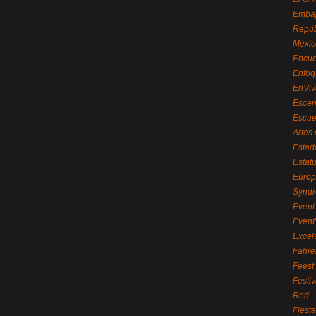
Embaj
Repúb
Méxic
Encue
Enfoq
EnViv
Escen
Escue
Artes
Estad
Estat
Euro
Syndr
Event 
Event
Excel
Fahre
Feest
Festi
Red
Fiest