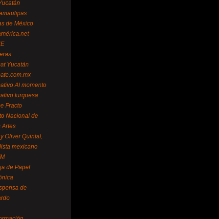
Yucatán
amaulipas
as de México
américa.net
NE
teras
mat Yucatán
mate.com.mx
mativo Al momento
mativo turquesa
me Fracto
uto Nacional de
 Artes
 Oliver Quintal,
dista mexicano
FM
ja de Papel
ónica
spensa de
ardo
formación