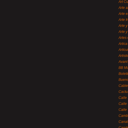
Art C
Arte a
Arte e
Arte 
Arte y
Arte y
Artes 
Artica
Artícu
Artisti
Avant
BB M
Bolet
Bueno
Cable
Cactu
Calle
Calle
Calle
Cambi
Canal
Cande