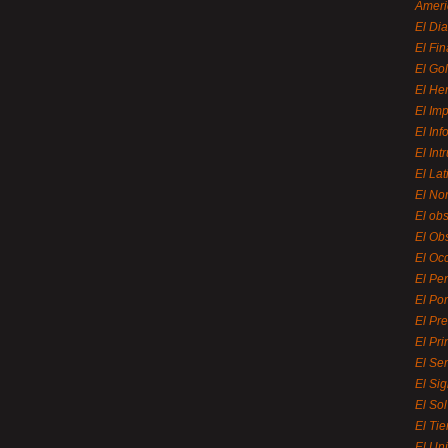
Ameri
El Di
El Fi
El Gol
El He
El Imp
El In
El Int
El La
El Nor
El ob
El Ob
El Oc
El Pe
El Por
El Pr
El Pri
El Se
El Sig
El So
El Ti
El Uni