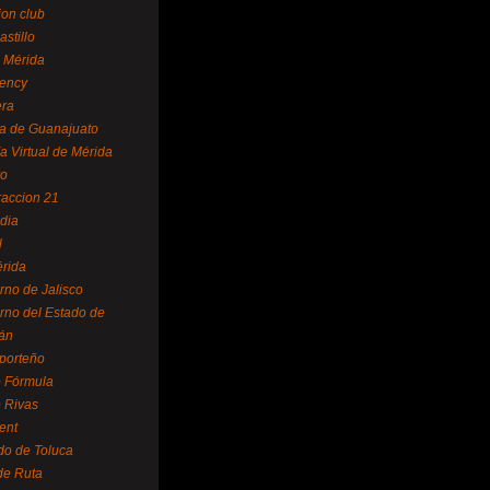
ion club
astillo
 Mérida
ency
era
a de Guanajuato
a Virtual de Mérida
yo
accion 21
dia
l
rida
rno de Jalisco
rno del Estado de
án
 porteño
 Fórmula
 Rivas
ent
do de Toluca
de Ruta