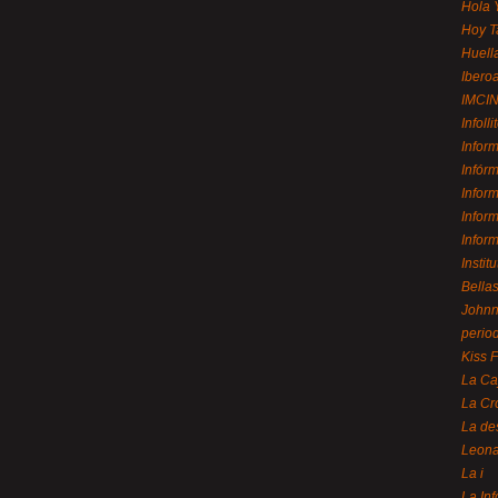
Hola 
Hoy T
Huell
Ibero
IMCI
Infolli
Infor
Infór
Infor
Infor
Infor
Instit
Bellas
Johnny
perio
Kiss 
La Ca
La Cr
La de
Leon
La i
La In