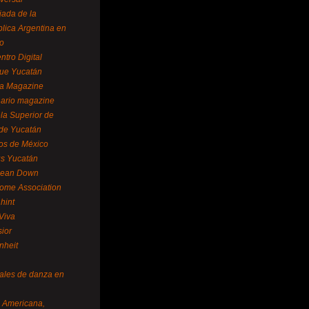
ada de la
lica Argentina en
o
ntro Digital
ue Yucatán
a Magazine
ario magazine
la Superior de
 de Yucatán
os de México
us Yucatán
pean Down
ome Association
hint
Viva
sior
nheit
vales de danza en
a Americana,