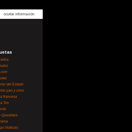
ocultar información
uetas
rados
nutos
.com
otas
erior del Estado
blo pan y circo
za francesa
za Tex
ents
 Querétaro
orama
gui Noticias