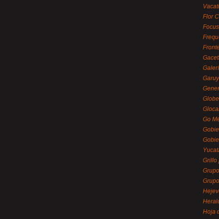
Vacat
Flor C
Focus
Frequ
Front
Gacet
Galerí
Garu
Gener
Globe
Gloca
Go Mé
Gobie
Gobie
Yucat
Grillo
Grupo
Grupo
Hejev
Heral
Hoja 