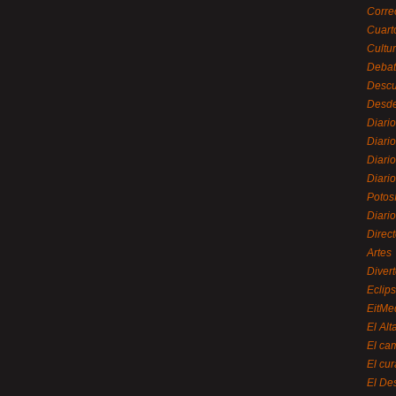
Corre
Cuart
Cultu
Debat
Desc
Desde
Diari
Diari
Diario
Diario
Potos
Diari
Direc
Artes
Divert
Eclip
EitMe
El Alt
El ca
El cu
El De