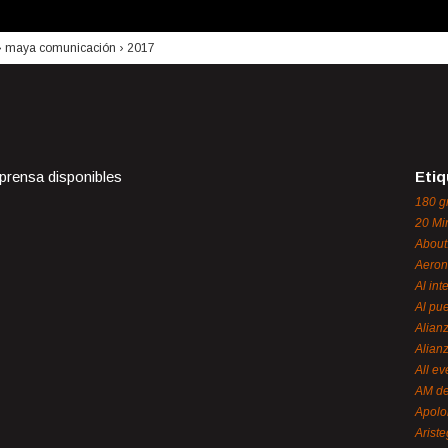
›
maya comunicación
›
2017
 prensa disponibles
Etiq
180 g
20 Mi
About
Aeron
Al int
Al pue
Alian
Alian
All ev
AM de
Apol
Ariste