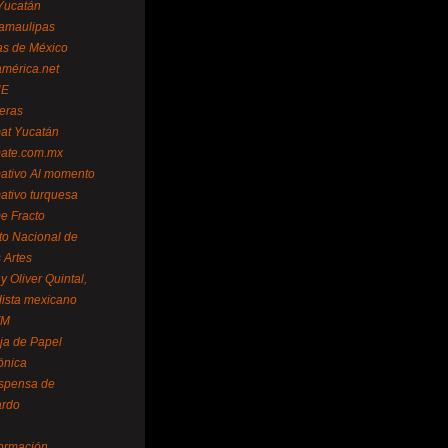
Yucatán
amaulipas
as de México
américa.net
NE
teras
mat Yucatán
mate.com.mx
mativo Al momento
mativo turquesa
me Fracto
uto Nacional de
 Artes
 Oliver Quintal,
dista mexicano
FM
ja de Papel
ónica
spensa de
ardo
formación