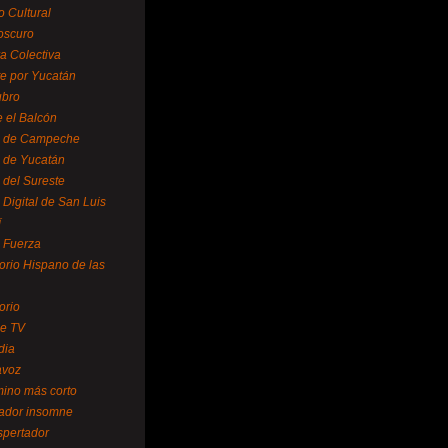
o Cultural
oscuro
ra Colectiva
e por Yucatán
ubro
 el Balcón
o de Campeche
o de Yucatán
 del Sureste
 Digital de San Luis
í
o Fuerza
torio Hispano de las
orio
se TV
dia
avoz
mino más corto
rador insomne
spertador