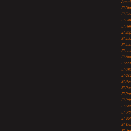
Ameri
El Di
El Fi
El Gol
El He
El Imp
El In
El Int
El La
El Nor
El ob
El Ob
El Oc
El Pe
El Por
El Pr
El Pri
El Se
El Sig
El So
El Ti
El Uni