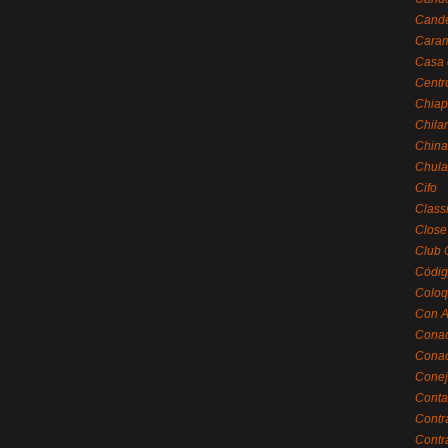
Cande
Caram
Casa 
Centr
Chiap
Chila
China
Chula
Cifo
Class
Close
Club 
Códig
Coloq
Con A
Cona
Conac
Conej
Conta
Contr
Contr