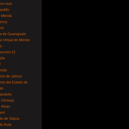
ion club
astillo
 Mérida
ency
era
a de Guanajuato
a Virtual de Mérida
yo
accion 21
dia
l
rida
rno de Jalisco
rno del Estado de
án
 porteño
 Fórmula
 Rivas
ent
do de Toluca
de Ruta