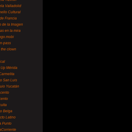
la Valladolid
ello Cultural
de Francia
o de la Imagen
as en la mira
ngo.mobi
n-pass
 the clown
ical
 Up Mérida
Carmelita
o San Luis
uio Yucatán
cento
cento
ulta
o Belga
cto Latino
a Punto
aCorriente