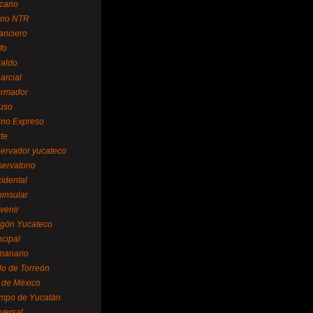
cano
ario NTR
nanciero
fo
raldo
arcial
formador
ruso
tino Expreso
te
servador yucateco
servatorio
cidental
ninsular
venir
egón Yucateco
ncipal
manario
lo de Torreón
l de México
empo de Yucatán
versal