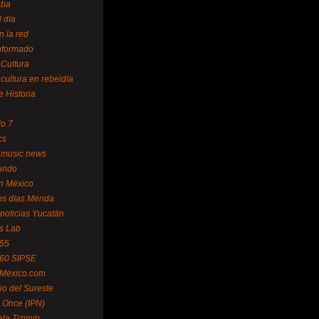
uba
l día
n la red
Informado
 Cultura
 cultura en rebeldía
e Historia
lo 7
cs
 music news
undo
ín México
s días Mérida
noticias Yucatán
s Lab
 55
 60 SIPSE
 México.com
o del Sureste
 Once (IPN)
la Tizimín