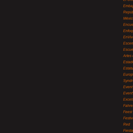
Embaj
Repúb
Méxic
Encue
Enfoq
EnViv
Escen
Escue
Artes
Estad
Estat
Euro
Syndr
Event 
Event
Excel
Fahre
Feest
Festi
Red
Fiest