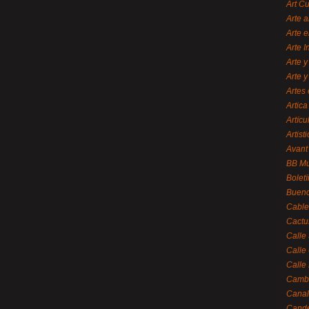
Art C
Arte a
Arte e
Arte 
Arte y
Arte y
Artes 
Artica
Artícu
Artisti
Avant
BB M
Bolet
Bueno
Cable
Cactu
Calle
Calle
Calle
Cambi
Canal
Cande