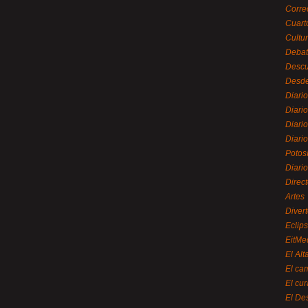
Corre
Cuart
Cultu
Debat
Desc
Desde
Diari
Diari
Diario
Diario
Potos
Diari
Direc
Artes
Divert
Eclip
EitMe
El Alt
El ca
El cu
El De