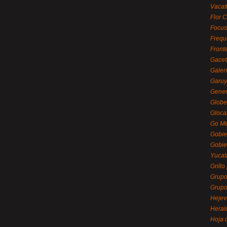
Vacat
Flor C
Focus
Frequ
Front
Gacet
Galerí
Garu
Gener
Globe
Gloca
Go Mé
Gobie
Gobie
Yucat
Grillo
Grupo
Grupo
Hejev
Heral
Hoja 