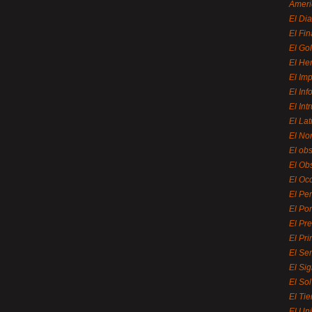
Ameri
El Di
El Fi
El Gol
El He
El Imp
El In
El Int
El La
El Nor
El ob
El Ob
El Oc
El Pe
El Por
El Pr
El Pri
El Se
El Sig
El So
El Ti
El Uni