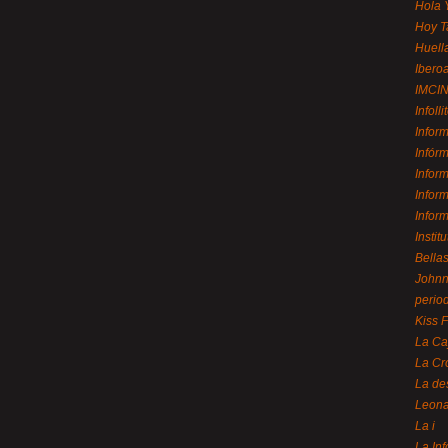
Hola 
Hoy T
Huell
Ibero
IMCI
Infolli
Infor
Infór
Infor
Infor
Infor
Instit
Bellas
Johnny
perio
Kiss 
La Ca
La Cr
La de
Leon
La i
La In