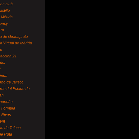
ion club
astillo
 Mérida
ency
era
a de Guanajuato
a Virtual de Mérida
yo
accion 21
dia
l
rida
rno de Jalisco
rno del Estado de
án
 porteño
 Fórmula
 Rivas
ent
do de Toluca
de Ruta