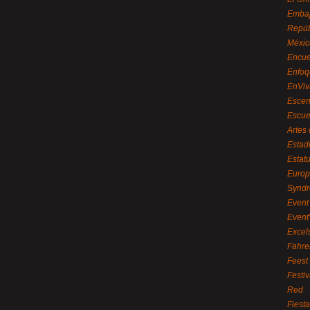
Embaj
Repúb
Méxic
Encue
Enfoq
EnViv
Escen
Escue
Artes
Estad
Estat
Euro
Syndr
Event 
Event
Excel
Fahre
Feest
Festi
Red
Fiest