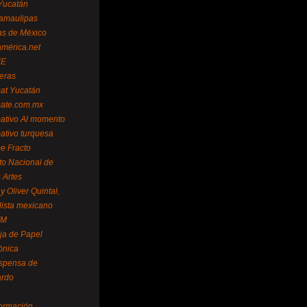
Yucatán
amaulipas
as de México
américa.net
NE
teras
mat Yucatán
mate.com.mx
mativo Al momento
mativo turquesa
me Fracto
uto Nacional de
 Artes
 Oliver Quintal,
dista mexicano
FM
ja de Papel
ónica
spensa de
ardo
formación