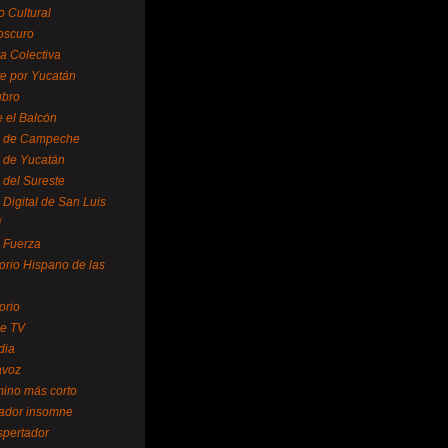
o Cultural
oscuro
ra Colectiva
e por Yucatán
ubro
 el Balcón
o de Campeche
o de Yucatán
 del Sureste
 Digital de San Luis
í
o Fuerza
torio Hispano de las
orio
se TV
dia
avoz
mino más corto
rador insomne
spertador