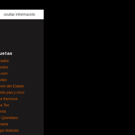
ocultar información
uetas
rados
nutos
.com
otas
erior del Estado
blo pan y circo
za francesa
za Tex
ents
 Querétaro
orama
gui Noticias