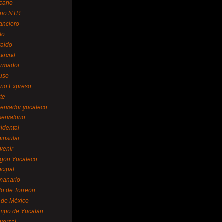
cano
ario NTR
nanciero
fo
raldo
arcial
formador
ruso
tino Expreso
te
servador yucateco
servatorio
cidental
ninsular
venir
egón Yucateco
ncipal
manario
lo de Torreón
l de México
empo de Yucatán
versal