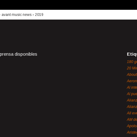
›
avant music news
›
2019
 prensa disponibles
Etiq
180 g
20 Mi
About
Aeron
Al int
Al pue
Alian
Alian
All ev
AM de
Apol
Ariste