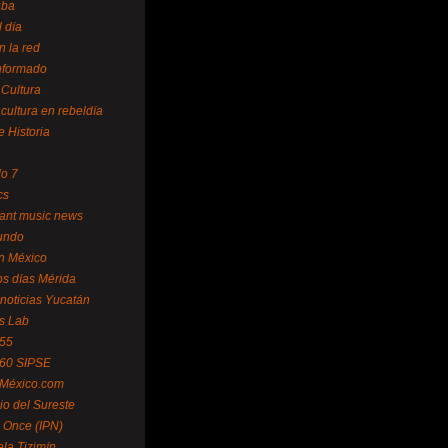
uba
l día
n la red
Informado
 Cultura
 cultura en rebeldía
e Historia
lo 7
cs
ant music news
undo
ín México
s días Mérida
noticias Yucatán
s Lab
 55
 60 SIPSE
 México.com
o del Sureste
 Once (IPN)
la Tizimín