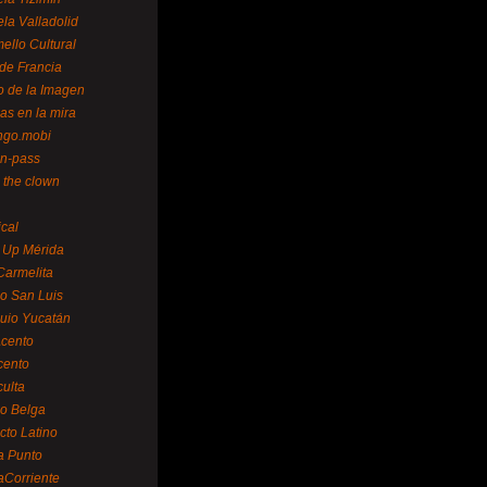
la Valladolid
ello Cultural
de Francia
o de la Imagen
as en la mira
ngo.mobi
n-pass
 the clown
ical
 Up Mérida
Carmelita
o San Luis
uio Yucatán
cento
cento
ulta
o Belga
cto Latino
a Punto
aCorriente