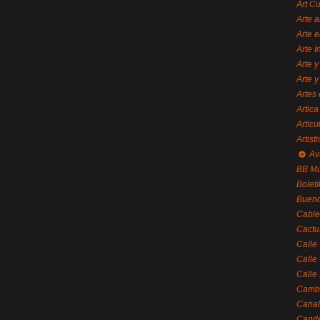
Art C
Arte a
Arte e
Arte 
Arte y
Arte y
Artes 
Artica
Artícu
Artisti
Av
BB M
Bolet
Bueno
Cable
Cactu
Calle
Calle
Calle
Cambi
Canal
Cande