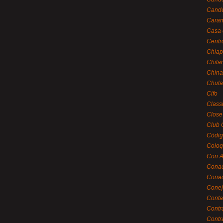
Cande
Caram
Casa 
Centr
Chiap
Chila
China
Chula
Cifo
Class
Close
Club 
Códig
Coloq
Con A
Cona
Conac
Conej
Conta
Contr
Contr