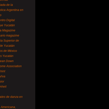
ada de la
lica Argentina en
o
ntro Digital
ue Yucatán
a Magazine
ario magazine
la Superior de
 de Yucatán
os de México
us Yucatán
pean Down
ome Association
hint
Viva
sior
nheit
vales de danza en
a Americana,