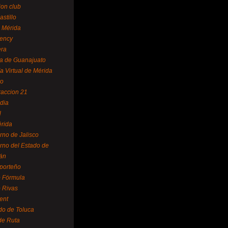
ion club
astillo
 Mérida
ency
era
a de Guanajuato
a Virtual de Mérida
yo
accion 21
dia
l
rida
rno de Jalisco
rno del Estado de
án
 porteño
 Fórmula
 Rivas
ent
do de Toluca
de Ruta