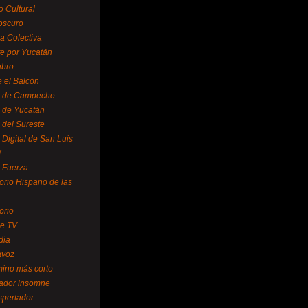
o Cultural
oscuro
ra Colectiva
e por Yucatán
ubro
 el Balcón
o de Campeche
o de Yucatán
 del Sureste
 Digital de San Luis
í
o Fuerza
torio Hispano de las
orio
se TV
dia
avoz
mino más corto
rador insomne
spertador