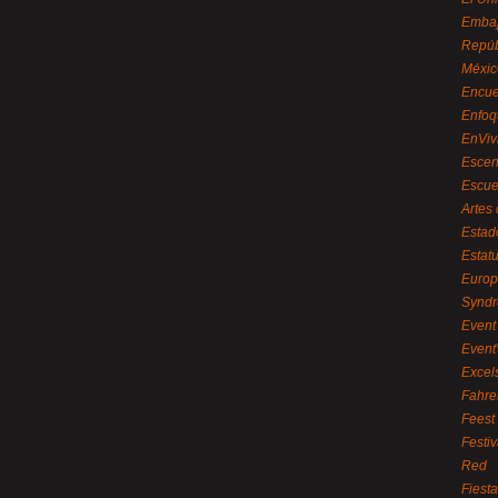
Embaj
Repúb
Méxic
Encue
Enfoq
EnViv
Escen
Escue
Artes
Estad
Estat
Euro
Syndr
Event 
Event
Excel
Fahre
Feest
Festi
Red
Fiest