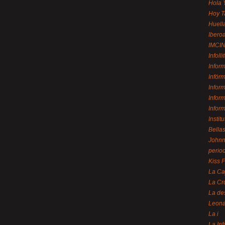
Hola 
Hoy T
Huell
Ibero
IMCI
Infolli
Infor
Infór
Infor
Infor
Infor
Instit
Bellas
Johnny
perio
Kiss 
La Ca
La Cr
La de
Leon
La i
La In