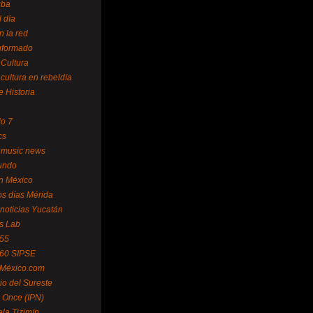
uba
l día
n la red
Informado
 Cultura
 cultura en rebeldía
e Historia
lo 7
cs
 music news
undo
ín México
s días Mérida
noticias Yucatán
s Lab
 55
 60 SIPSE
 México.com
o del Sureste
 Once (IPN)
la Tizimín