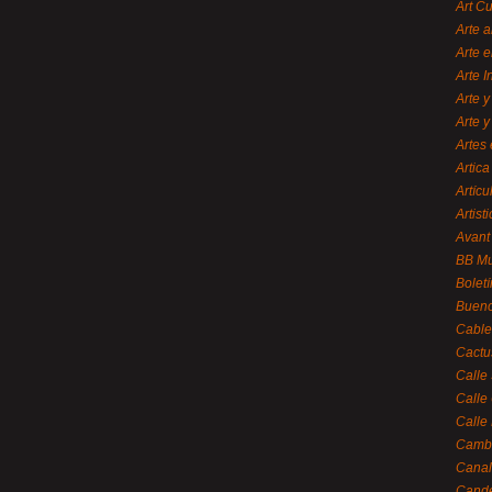
Art C
Arte a
Arte e
Arte 
Arte y
Arte y
Artes 
Artica
Artícu
Artisti
Avant
BB M
Bolet
Bueno
Cable
Cactu
Calle
Calle
Calle
Cambi
Canal
Cande