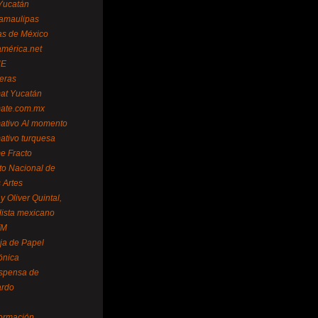
Yucatán
amaulipas
as de México
américa.net
NE
teras
mat Yucatán
mate.com.mx
mativo Al momento
mativo turquesa
me Fracto
uto Nacional de
 Artes
 Oliver Quintal,
dista mexicano
FM
ja de Papel
ónica
spensa de
ardo
formación