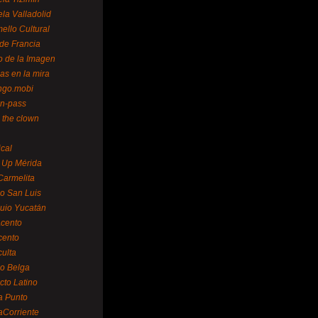
la Valladolid
ello Cultural
de Francia
o de la Imagen
as en la mira
ngo.mobi
n-pass
 the clown
ical
 Up Mérida
Carmelita
o San Luis
uio Yucatán
cento
cento
ulta
o Belga
cto Latino
a Punto
aCorriente