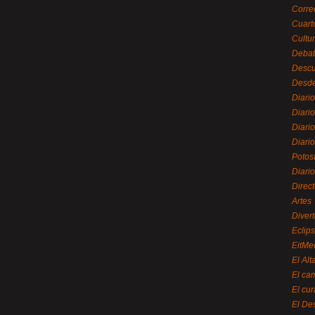
Corre
Cuart
Cultu
Debat
Desc
Desde
Diari
Diari
Diario
Diario
Potos
Diari
Direc
Artes
Divert
Eclip
EitMe
El Alt
El ca
El cu
El De