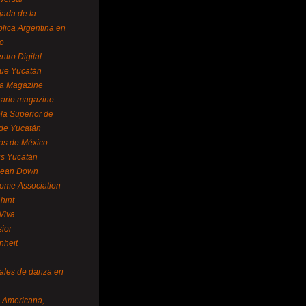
ada de la
lica Argentina en
o
ntro Digital
ue Yucatán
a Magazine
ario magazine
la Superior de
 de Yucatán
os de México
us Yucatán
pean Down
ome Association
hint
Viva
sior
nheit
vales de danza en
a Americana,