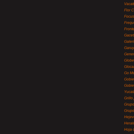
Vacat
Flor C
Focus
Frequ
Front
Gacet
Galerí
Garu
Gener
Globe
Gloca
Go Mé
Gobie
Gobie
Yucat
Grillo
Grupo
Grupo
Hejev
Heral
Hoja 