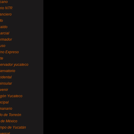
cano
ario NTR
nanciero
fo
raldo
arcial
formador
ruso
tino Expreso
te
servador yucateco
servatorio
cidental
ninsular
venir
egón Yucateco
ncipal
manario
lo de Torreón
l de México
empo de Yucatán
versal