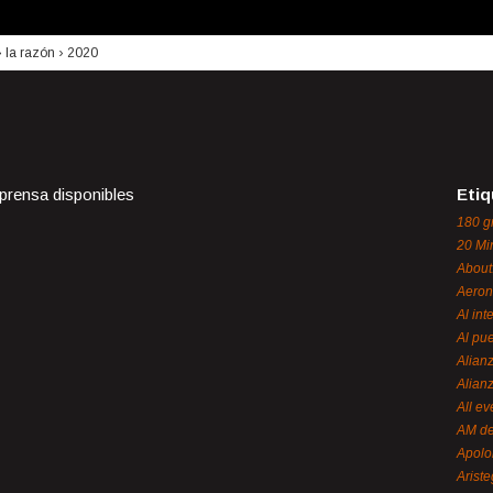
›
la razón
›
2020
 prensa disponibles
Etiq
180 g
20 Mi
About
Aeron
Al int
Al pue
Alian
Alian
All ev
AM de
Apol
Ariste