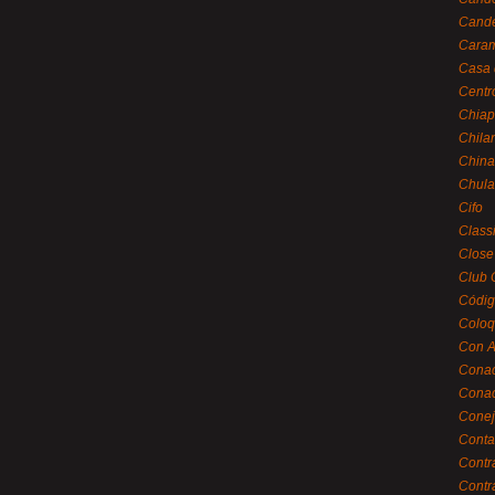
Cande
Caram
Casa 
Centr
Chiap
Chila
China
Chula
Cifo
Class
Close
Club 
Códig
Coloq
Con A
Cona
Conac
Conej
Conta
Contr
Contr