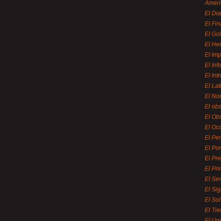
Ameri
El Di
El Fi
El Gol
El He
El Imp
El In
El Int
El La
El Nor
El ob
El Ob
El Oc
El Pe
El Por
El Pr
El Pri
El Se
El Sig
El So
El Ti
El Uni