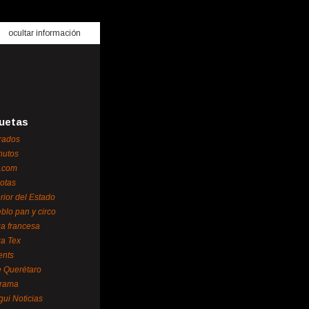
ocultar información
uetas
rados
nutos
.com
otas
erior del Estado
blo pan y circo
za francesa
za Tex
ents
 Querétaro
orama
gui Noticias