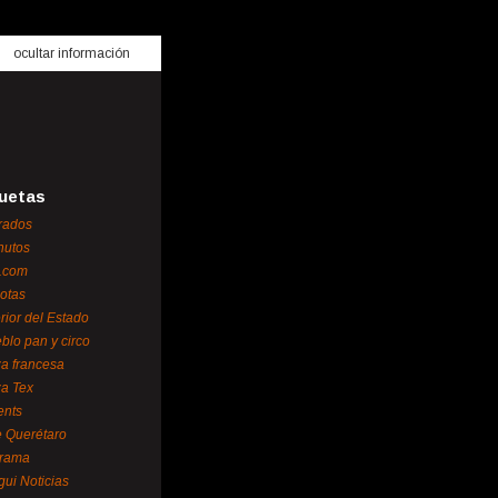
ocultar información
uetas
rados
nutos
.com
otas
erior del Estado
blo pan y circo
za francesa
za Tex
ents
 Querétaro
orama
gui Noticias