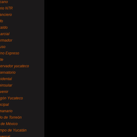
cano
ario NTR
nanciero
fo
raldo
arcial
formador
ruso
tino Expreso
te
servador yucateco
servatorio
cidental
ninsular
venir
egón Yucateco
ncipal
manario
lo de Torreón
l de México
empo de Yucatán
versal