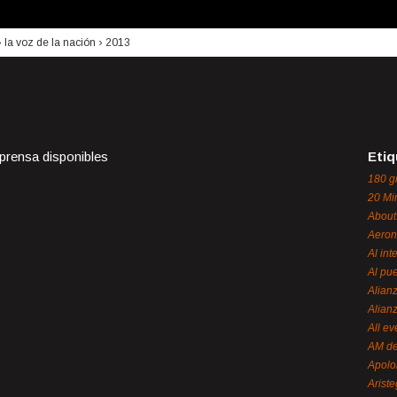
›
la voz de la nación
›
2013
 prensa disponibles
Etiq
180 g
20 Mi
About
Aeron
Al int
Al pue
Alian
Alian
All ev
AM de
Apol
Ariste