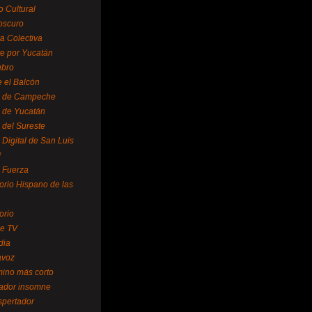
o Cultural
oscuro
ra Colectiva
e por Yucatán
ubro
 el Balcón
o de Campeche
o de Yucatán
 del Sureste
 Digital de San Luis
í
o Fuerza
torio Hispano de las
orio
se TV
dia
avoz
mino más corto
rador insomne
spertador