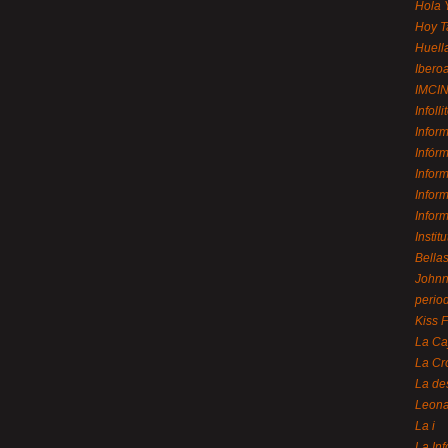
Hola 
Hoy T
Huell
Ibero
IMCI
Infolli
Infor
Infór
Infor
Infor
Infor
Instit
Bellas
Johnny
perio
Kiss 
La Ca
La Cr
La de
Leon
La i
La In