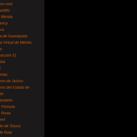
ion club
astillo
 Mérida
ency
era
a de Guanajuato
a Virtual de Mérida
yo
accion 21
dia
l
rida
rno de Jalisco
rno del Estado de
án
 porteño
 Fórmula
 Rivas
ent
do de Toluca
de Ruta