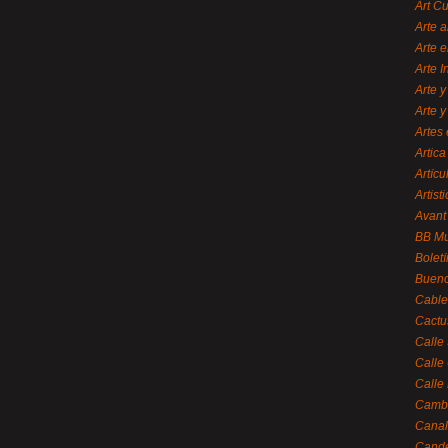
Art C
Arte a
Arte e
Arte 
Arte y
Arte y
Artes 
Artica
Artícu
Artisti
Avant
BB M
Bolet
Bueno
Cable
Cactu
Calle
Calle
Calle
Cambi
Canal
Cande