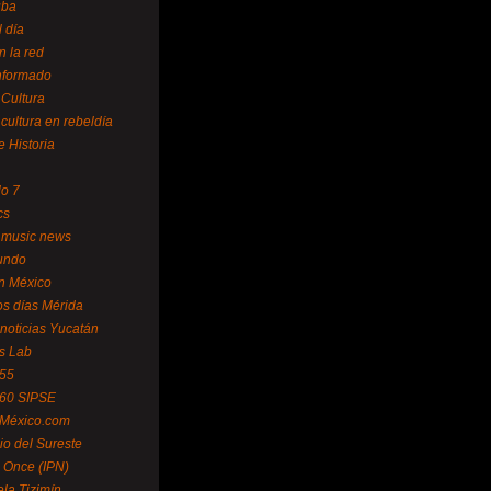
uba
l día
n la red
Informado
 Cultura
 cultura en rebeldía
e Historia
lo 7
cs
 music news
undo
ín México
s días Mérida
noticias Yucatán
s Lab
 55
 60 SIPSE
 México.com
o del Sureste
 Once (IPN)
la Tizimín