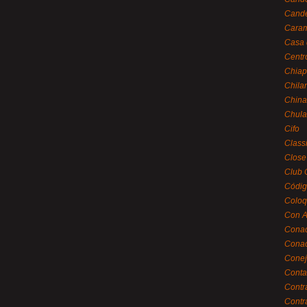
Cande
Caram
Casa 
Centr
Chiap
Chila
China
Chula
Cifo
Class
Close
Club 
Códig
Coloq
Con A
Cona
Conac
Conej
Conta
Contr
Contr