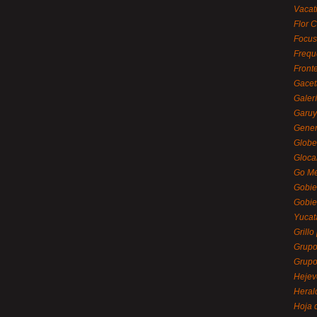
Vacat
Flor C
Focus
Frequ
Front
Gacet
Galerí
Garu
Gener
Globe
Gloca
Go Mé
Gobie
Gobie
Yucat
Grillo
Grupo
Grupo
Hejev
Heral
Hoja 