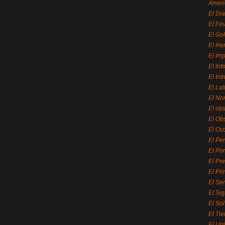
Ameri
El Di
El Fi
El Gol
El He
El Imp
El In
El Int
El La
El Nor
El ob
El Ob
El Oc
El Pe
El Por
El Pr
El Pri
El Se
El Sig
El So
El Ti
El Uni