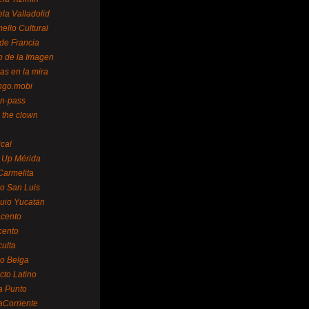
la Valladolid
ello Cultural
de Francia
o de la Imagen
as en la mira
ngo.mobi
n-pass
 the clown
ical
 Up Mérida
Carmelita
o San Luis
uio Yucatán
cento
cento
ulta
o Belga
cto Latino
a Punto
aCorriente