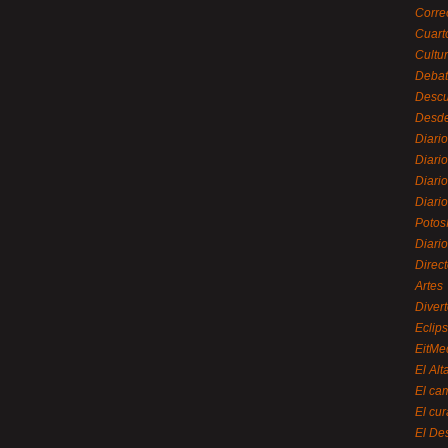
Corre
Cuart
Cultu
Debat
Desc
Desde
Diari
Diari
Diario
Diario
Potos
Diari
Direc
Artes
Divert
Eclip
EitMe
El Alt
El ca
El cu
El De