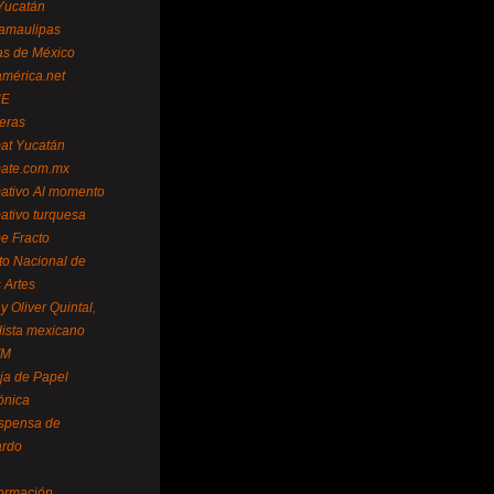
Yucatán
amaulipas
as de México
américa.net
NE
teras
mat Yucatán
mate.com.mx
mativo Al momento
mativo turquesa
me Fracto
uto Nacional de
 Artes
 Oliver Quintal,
dista mexicano
FM
ja de Papel
ónica
spensa de
ardo
formación