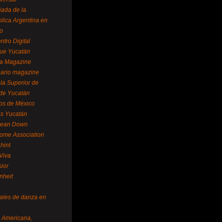
ada de la
lica Argentina en
o
ntro Digital
ue Yucatán
a Magazine
ario magazine
la Superior de
 de Yucatán
os de México
us Yucatán
pean Down
ome Association
hint
Viva
sior
nheit
vales de danza en
a Americana,