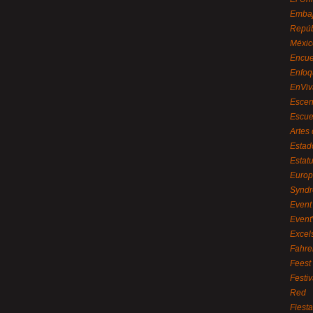
Embaj
Repúb
Méxic
Encue
Enfoq
EnViv
Escen
Escue
Artes
Estad
Estat
Euro
Syndr
Event 
Event
Excel
Fahre
Feest
Festi
Red
Fiest